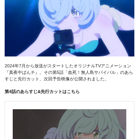
2024年7月から放送がスタートしたオリジナルTVアニメーション
『真夜中ぱんチ』。その第5話「血死！無人島サバイバル」のあら
すじと先行カット、次回予告映像が公開されました。
第4話のあらすじ&先行カットはこちら