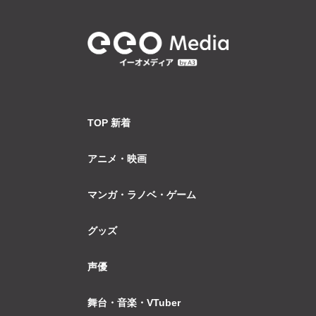
TOP 新着
アニメ・映画
マンガ・ラノベ・ゲーム
グッズ
声優
舞台・音楽・VTuber