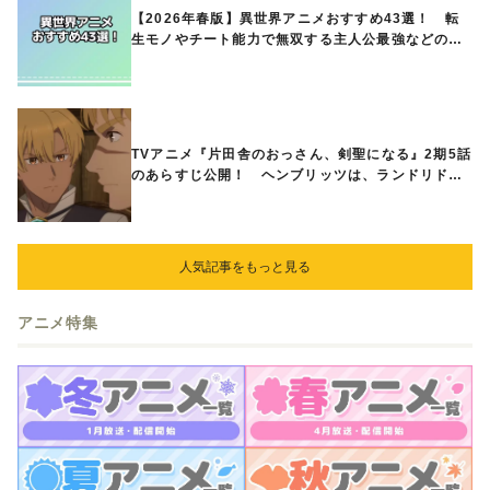
【2026年春版】異世界アニメおすすめ43選！ 転
生モノやチート能力で無双する主人公最強などの人
気作品、異世界ファンタジーや隠れた名作までご紹
介!!
TVアニメ『片田舎のおっさん、剣聖になる』2期5話
のあらすじ公開！ ヘンブリッツは、ランドリドに
立ち合いを申し入れ…
人気記事をもっと見る
アニメ特集