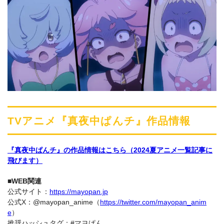
TVアニメ『真夜中ぱんチ』作品情報
『真夜中ぱんチ』の作品情報はこちら（2024夏アニメ一覧記事に
飛びます）
■WEB関連
公式サイト：
https://mayopan.jp
公式X：@mayopan_anime（
https://twitter.com/mayopan_anim
e
）
推奨ハッシュタグ：#マヨぱん