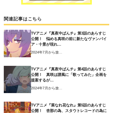
関連記事はこちら
TVアニメ『真夜中ぱんチ』第3話のあらすじ
公開！ 悩める真咲の前に新たなヴァンパイ
ア・十景が現れ…
2024年7月から放…
TVアニメ『真夜中ぱんチ』第4話のあらすじ
公開！ 真咲は譜風に「歌ってみた」企画を
提案するが…
2024年7月から放…
TVアニメ『菜なれ花なれ』第5話のあらすじ
公開！ 杏那の為、スタウトレコードの為に