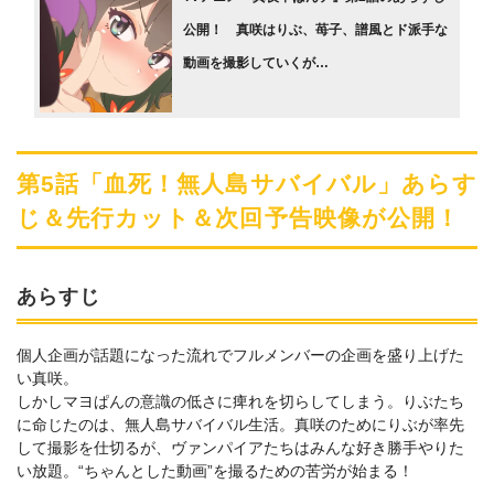
公開！ 真咲はりぶ、苺子、譜風とド派手な
動画を撮影していくが…
第5話「血死！無人島サバイバル」あらす
じ＆先行カット＆次回予告映像が公開！
あらすじ
個人企画が話題になった流れでフルメンバーの企画を盛り上げた
い真咲。
しかしマヨぱんの意識の低さに痺れを切らしてしまう。りぶたち
に命じたのは、無人島サバイバル生活。真咲のためにりぶが率先
して撮影を仕切るが、ヴァンパイアたちはみんな好き勝手やりた
い放題。“ちゃんとした動画”を撮るための苦労が始まる！