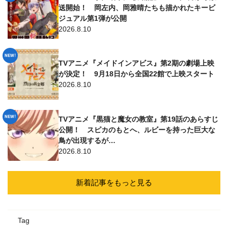
送開始！ 岡左内、岡雅晴たちも描かれたキービ
ジュアル第1弾が公開
2026.8.10
TVアニメ『メイドインアビス』第2期の劇場上映
が決定！ 9月18日から全国22館で上映スタート
2026.8.10
TVアニメ『黒猫と魔女の教室』第19話のあらすじ
公開！ スピカのもとへ、ルビーを持った巨大な
鳥が出現するが…
2026.8.10
新着記事をもっと見る
Tag