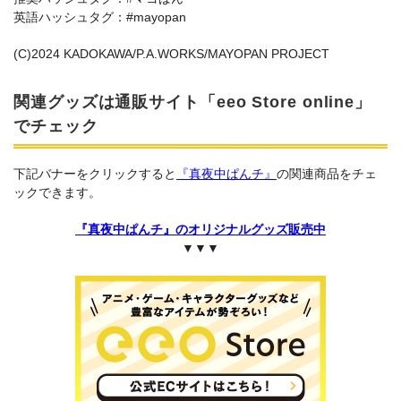
英語ハッシュタグ：#mayopan
(C)2024 KADOKAWA/P.A.WORKS/MAYOPAN PROJECT
関連グッズは通販サイト「eeo Store online」
でチェック
下記バナーをクリックすると
『真夜中ぱんチ』
の関連商品をチェ
ックできます。
『真夜中ぱんチ』のオリジナルグッズ販売中
▼▼▼