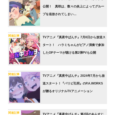
公開！ 真咲は、数々の炎上によってグルー
プを追放されてしまい…
関連記事
TVアニメ『真夜中ぱんチ』7月8日から放送ス
タート！ ハラミちゃんがピアノ演奏で参加
したOPテーマが聴ける第2弾PVも公開
関連記事
TVアニメ『真夜中ぱんチ』2024年7月から放
送スタート！『パリピ孔明』のP.A.WORKS
が贈るオリジナルTVアニメーション
関連記事
TVアニメ『真夜中ぱんチ』第2話のあらすじ