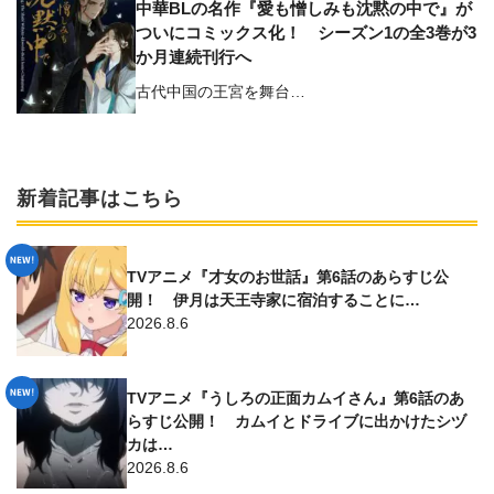
中華BLの名作『愛も憎しみも沈黙の中で』が
ついにコミックス化！ シーズン1の全3巻が3
か月連続刊行へ
古代中国の王宮を舞台…
新着記事はこちら
TVアニメ『才女のお世話』第6話のあらすじ公
開！ 伊月は天王寺家に宿泊することに…
2026.8.6
TVアニメ『うしろの正面カムイさん』第6話のあ
らすじ公開！ カムイとドライブに出かけたシヅ
カは…
2026.8.6