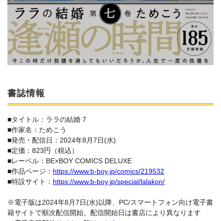
書誌情報
■タイトル：ララの結婚 7
■作家名：ためこう
■発売・配信日：2024年8月7日(水)
■定価：823円（税込）
■レーベル：BE×BOY COMICS DELUXE
■作品ページ：
https://www.b-boy.jp/comics/219532
■特設サイト：
https://www.b-boy.jp/special/lalakon/
※電子版は2024年8月7日(水)以降、PC/スマートフォン向け電子書
籍サイトで順次配信開始。配信開始日は書店により異なります