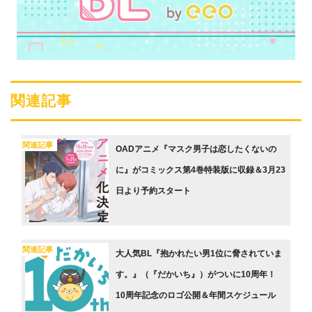
関連記事
関連記事
OADアニメ『マスク男子は恋したくないの
に』がコミックス第4巻特装版に収録＆3月23
日より予約スタート
関連記事
大人気BL『抱かれたい男1位に脅されていま
す。』（『だかいち』）がついに10周年！
10周年記念のロゴ公開＆年間スケジュール