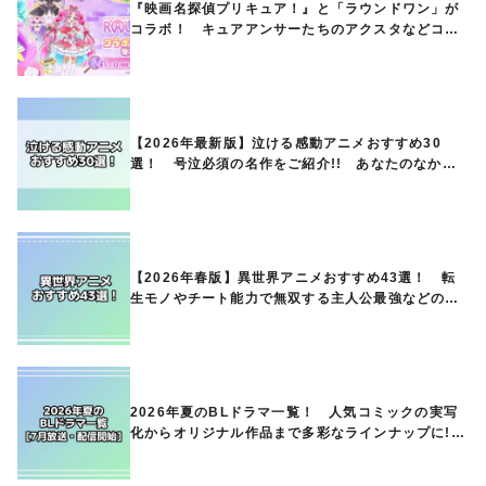
『映画名探偵プリキュア！』と「ラウンドワン」が
コラボ！ キュアアンサーたちのアクスタなどコラ
ボグッズが8月1日から登場
【2026年最新版】泣ける感動アニメおすすめ30
選！ 号泣必須の名作をご紹介!! あなたのなかの
ランキングは？
【2026年春版】異世界アニメおすすめ43選！ 転
生モノやチート能力で無双する主人公最強などの人
気作品、異世界ファンタジーや隠れた名作までご紹
介!!
2026年夏のBLドラマ一覧！ 人気コミックの実写
化からオリジナル作品まで多彩なラインナップに!!
【7月放送・配信開始】