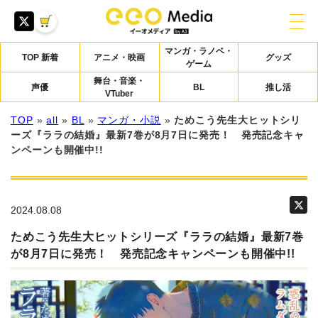
マンガ・ラノベ・
TOP 新着
アニメ・映画
グッズ
ゲーム
舞台・音楽・
声優
BL
推し活
VTuber
TOP
»
all
»
BL
»
マンガ・小説
»
ためこう先生大ヒットシリ
ーズ『ララの結婚』最新7巻が8月7日に発売！ 発売記念キャ
ンペーンも開催中!!
2024.08.08
ためこう先生大ヒットシリーズ『ララの結婚』最新7巻
が8月7日に発売！ 発売記念キャンペーンも開催中!!