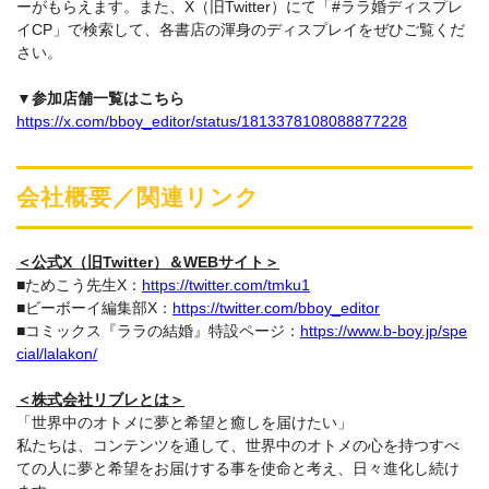
ーがもらえます。また、X（旧Twitter）にて「#ララ婚ディスプレ
イCP」で検索して、各書店の渾身のディスプレイをぜひご覧くだ
さい。
▼参加店舗一覧はこちら
https://x.com/bboy_editor/status/1813378108088877228
会社概要／関連リンク
＜公式X（旧Twitter）＆WEBサイト＞
■ためこう先生X：
https://twitter.com/tmku1
■ビーボーイ編集部X：
https://twitter.com/bboy_editor
■コミックス『ララの結婚』特設ページ：
https://www.b-boy.jp/spe
cial/lalakon/
＜株式会社リブレとは＞
「世界中のオトメに夢と希望と癒しを届けたい」
私たちは、コンテンツを通して、世界中のオトメの心を持つすべ
ての人に夢と希望をお届けする事を使命と考え、日々進化し続け