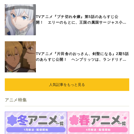
TVアニメ『ブチ切れ令嬢』第5話のあらすじ公
開！ エリーのもとに、王国の属国サージャス小王
国が帝国に宣戦布告したと急報が入る
TVアニメ『片田舎のおっさん、剣聖になる』2期5話
のあらすじ公開！ ヘンブリッツは、ランドリドに
立ち合いを申し入れ…
人気記事をもっと見る
アニメ特集