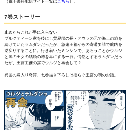
（電子書籍配信サイト一覧は
こちら
）。
7巻ストーリー
止めたらこれが手に入らない
ブルクティーン家を後にし貿易船の長・アウラの元で海上の旅を
続けていたラムダンだったが、急遽王都からの寄港要請で航路を
逆戻りすることに。行き着いたミンシンで、あろうことかウルジ
と国の王女の結婚の噂を耳にする一行。愕然とするラムダンだっ
たが、王宮主催の宴でウルジと再会して？
異国の嫁入り奇譚、七巻描き下ろしは揺らぐ王宮の朝のお話。