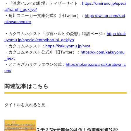
・『涼宮ハルヒの劇場』ティザーサイト：
https://kimirano.jp/speci
al/haruhi_gekijyo/
・角川スニーカー文庫公式X（旧Twitter）：
https://twitter.com/kad
okawasneaker
・カクヨムネクスト「涼宮ハルヒの憂鬱」特設ページ：
https://kak
uyomu.jp/special/entry/haruhi_gekijyo
・カクヨムネクスト：
https://kakuyomu.jp/next
・カクヨムネクスト公式X（旧Twitter）：
https://x.com/kakuyomu
_next
・ところざわサクラタウン公式：
https://tokorozawa-sakuratown.c
om/
関連記事はこちら
タイトルを入れると見…
关于 2.5次元舞台的礼仪！你需要知道这些