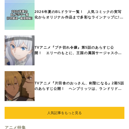
2026年夏のBLドラマ一覧！ 人気コミックの実写
化からオリジナル作品まで多彩なラインナップに!!
【7月放送・配信開始】
TVアニメ『ブチ切れ令嬢』第5話のあらすじ公
開！ エリーのもとに、王国の属国サージャス小王
国が帝国に宣戦布告したと急報が入る
TVアニメ『片田舎のおっさん、剣聖になる』2期5話
のあらすじ公開！ ヘンブリッツは、ランドリドに
立ち合いを申し入れ…
人気記事をもっと見る
アニメ特集