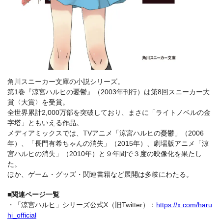
角川スニーカー文庫の小説シリーズ。
第1巻『涼宮ハルヒの憂鬱』（2003年刊行）は第8回スニーカー大
賞〈大賞〉を受賞。
全世界累計2,000万部を突破しており、まさに「ライトノベルの金
字塔」ともいえる作品。
メディアミックスでは、TVアニメ「涼宮ハルヒの憂鬱」（2006
年）、「長門有希ちゃんの消失」（2015年）、劇場版アニメ「涼
宮ハルヒの消失」（2010年）と９年間で３度の映像化を果たし
た。
ほか、ゲーム・グッズ・関連書籍など展開は多岐にわたる。
■関連ページ一覧
・「涼宮ハルヒ」シリーズ公式X（旧Twitter）：
https://x.com/haru
hi_official