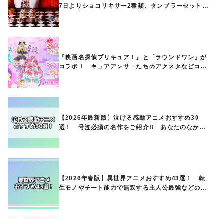
7日よりショコリキサー2種類、タンブラーセットな
ど第1弾商品が発売へ
『映画名探偵プリキュア！』と「ラウンドワン」が
コラボ！ キュアアンサーたちのアクスタなどコラ
ボグッズが8月1日から登場
【2026年最新版】泣ける感動アニメおすすめ30
選！ 号泣必須の名作をご紹介!! あなたのなかの
ランキングは？
【2026年春版】異世界アニメおすすめ43選！ 転
生モノやチート能力で無双する主人公最強などの人
気作品、異世界ファンタジーや隠れた名作までご紹
介!!