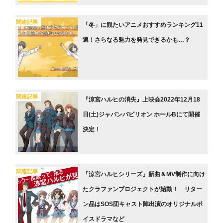
関連記事
「冬」に観たいアニメおすすめランキング11
選！さらなる魅力を発見できるかも…？
関連記事
『涼宮ハルヒの消失』上映会2022年12月18
日(土)ジャパンパビリオン ホールBにて開催
決定！
関連記事
「涼宮ハルヒシリーズ」新曲＆MV制作に向け
たクラファンプロジェクトが始動！ リター
ン品はSOS団キャスト陣出演のオリジナルボ
イスドラマなど