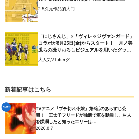
2.5次元作品的大门…
「にじさんじ」×「ヴィレッジヴァンガード」
コラボが8月25日(金)からスタート！ 月ノ美
兎らの撮りおろしビジュアルを用いたグッズ
が登場
大人気VTuberグ…
新着記事はこちら
TVアニメ『ブチ切れ令嬢』第6話のあらすじ公
開！ 王太子フリードが独断で軍を動員し、村人
を蹂躙したと知ったエリーは…
2026.8.7