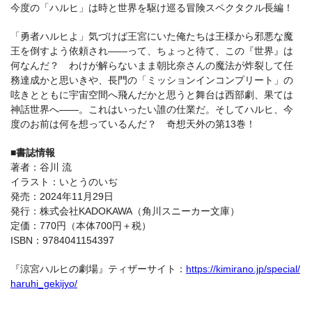
今度の「ハルヒ」は時と世界を駆け巡る冒険スペクタクル長編！
「勇者ハルヒよ」気づけば王宮にいた俺たちは王様から邪悪な魔
王を倒すよう依頼され――って、ちょっと待て、この『世界』は
何なんだ？ わけが解らないまま朝比奈さんの魔法が炸裂して任
務達成かと思いきや、長門の「ミッションインコンプリート」の
呟きとともに宇宙空間へ飛んだかと思うと舞台は西部劇、果ては
神話世界へ――。これはいったい誰の仕業だ。そしてハルヒ、今
度のお前は何を想っているんだ？ 奇想天外の第13巻！
■書誌情報
著者：谷川 流
イラスト：いとうのいぢ
発売：2024年11月29日
発行：株式会社KADOKAWA（角川スニーカー文庫）
定価：770円（本体700円＋税）
ISBN：9784041154397
『涼宮ハルヒの劇場』ティザーサイト：
https://kimirano.jp/special/
haruhi_gekijyo/