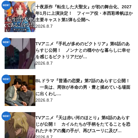
十夜原作『転生した大聖女』が初の舞台化、2027
年1月に上演決定！ フィーア役・本西彩希帆ほか
主要キャスト第1弾も公開へ
2026.8.7
TVアニメ『手札が多めのビクトリア』第6話のあ
らすじ公開！ ノンナとの穏やかな暮らしに幸せ
を感じるビクトリアだが…
2026.8.7
BLドラマ『普通の恋愛』第7話のあらすじ公開！
一良は、周弥が本命の男・豊と揉めている場面
に出くわし…
2026.8.7
TVアニメ『天は赤い河のほとり』第6話のあらす
じが公開！ カイルたちが手柄をたてることを恐
れたナキアの魔の手が、再びユーリに及び…
2026.8.7