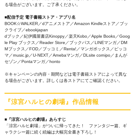
る場合がございます。ご了承ください。
■配信予定 電子書籍ストア・アプリ名
BOOK☆WALKER／dアニメストア／Amazon Kindleストア／ブッ
クライブ／ebookjapan
dブック／紀伊國屋書店Kinoppy／楽天Kobo／Apple Books／Goog
le Play ブックス／Reader Store／ブックパス／LINEマンガ／DM
Mブックス／FOD／ブッコミ／Renta!／マンガボックス／ピッコ
マ／music.jp／U-NEXT／Amebaマンガ／DLsite comipo／まんが
セゾン／Pontaマンガ／honto
※キャンペーンの内容・期間などは電子書籍ストアによって異な
る場合がございます。詳しくは各ストアにてご確認ください。
『涼宮ハルヒの劇場』作品情報
■『涼宮ハルヒの劇場』あらすじ
「涼宮ハルヒ劇場」がついに帰ってきた！ ファンタジー篇、ギ
ャラクシー篇に続く続編は大幅完全書き下ろし！