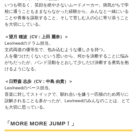
いつも明るく、笑顔を絶やさないムードメーカー。病気がちで学
校に通うこともままならなかった経験から、みんなと一緒にいる
ことや青春を謳歌すること、そして苦しむ人の心に寄り添うこと
を大切にしている。
＜望月 穂波（CV：上田 麗奈）＞
Leo/needのドラム担当。
文武両道の優等生で、包み込むような優しさを持つ。
人を傷つけたくないという思いから、何かを決断することに悩み
がちだったが、バンド活動をとおして少しだけ決断する勇気を抱
けるようになる。
＜日野森 志歩（CV：中島 由貴）＞
Leo/needのベース担当。
音楽に対してストイックで、馴れ合いを嫌う一匹狼のため周りに
誤解されることも多かったが、Leo/needのみんなのことは、とて
も大切に思っている。
「MORE MORE JUMP！」