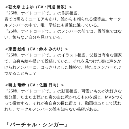
＜朝比奈 まふゆ（CV：田辺 留依）＞
『25時、ナイトコードで。』の作詞担当。
表では明るくユーモアもあり、誰からも頼られる優等生。サーク
ルメンバーの中で、唯一学校にも普通に通っている。
『25時、ナイトコードで。』のメンバーの前では、優等生ではな
い、飾らない自分を見せている。
＜東雲 絵名（CV：鈴木 みのり）＞
『25時、ナイトコードで。』のイラスト担当。父親は有名な画家
で、自身も絵を描いて投稿していた。それを見つけた奏に声をか
けられメンバーに。はっきりとした性格で、時たまメンバーとぶ
つかることも…？
＜暁山 瑞希（CV：佐藤 日向）＞
『25時、ナイトコードで。』の動画担当。可愛いものが大好きな
気分屋。たまたま聴いた奏の曲に惹かれるものを感じ、MVをつく
って投稿する。それが奏自身の目に留まり、動画担当として誘わ
れた。サークルメンバーの誰も知らない秘密がある。
「バーチャル・シンガー」