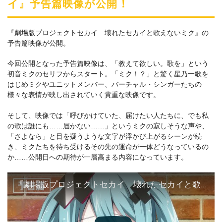
イ』予告篇映像が公開！
『劇場版プロジェクトセカイ 壊れたセカイと歌えないミク』の
予告篇映像が公開。
今回公開となった予告篇映像は、「教えて欲しい。歌を」という
初音ミクのセリフからスタート。「ミク！？」と驚く星乃一歌を
はじめミクやユニットメンバー、バーチャル・シンガーたちの
様々な表情が映し出されていく貴重な映像です。
そして、映像では「呼びかけていた、届けたい人たちに、でも私
の歌は誰にも……届かない……」というミクの寂しそうな声や、
「さよなら」と目を疑うような文字が浮かび上がるシーンが続
き、ミクたちを待ち受けるその先の運命が一体どうなっているの
か……公開日への期待が一層高まる内容になっています。
『劇場版プロジェクトセカイ 壊れたセカイと歌えないミク』予告篇