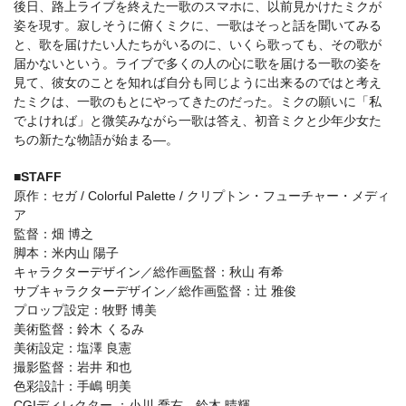
後日、路上ライブを終えた一歌のスマホに、以前見かけたミクが
姿を現す。寂しそうに俯くミクに、一歌はそっと話を聞いてみる
と、歌を届けたい人たちがいるのに、いくら歌っても、その歌が
届かないという。ライブで多くの人の心に歌を届ける一歌の姿を
見て、彼女のことを知れば自分も同じように出来るのではと考え
たミクは、一歌のもとにやってきたのだった。ミクの願いに「私
でよければ」と微笑みながら一歌は答え、初音ミクと少年少女た
ちの新たな物語が始まる―。
■STAFF
原作：セガ / Colorful Palette / クリプトン・フューチャー・メディ
ア
監督：畑 博之
脚本：米内山 陽子
キャラクターデザイン／総作画監督：秋山 有希
サブキャラクターデザイン／総作画監督：辻 雅俊
プロップ設定：牧野 博美
美術監督：鈴木 くるみ
美術設定：塩澤 良憲
撮影監督：岩井 和也
色彩設計：手嶋 明美
CGIディレクター ：小川 喬右 鈴木 晴輝