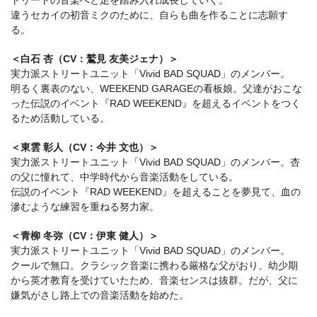
違うセカイの初音ミクのために、自らも曲を作ることに志願す
る。
＜白石 杏（CV：鷲見 友美ジェナ）＞
実力派ストリートユニット「Vivid BAD SQUAD」のメンバー。
明るく裏表のない、WEEKEND GARAGEの看板娘。父達がおこな
った伝説のイベント『RAD WEEKEND』を超えるイベントをつく
るため活動している。
＜東雲 彰人（CV：今井 文也）＞
実力派ストリートユニット「Vivid BAD SQUAD」のメンバー。杏
の父に憧れて、中学時代から音楽活動をしている。
伝説のイベント『RAD WEEKEND』を超えることを夢見て、血の
滲むような練習を重ねる努力家。
＜青柳 冬弥（CV：伊東 健人）＞
実力派ストリートユニット「Vivid BAD SQUAD」のメンバー。
クールで無口。クラシック音楽に携わる厳格な父がおり、幼少期
から英才教育を受けていたため、音楽センスは抜群。だが、父に
嫌気がさし路上での音楽活動を始めた。