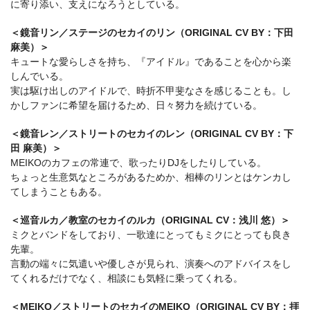
に寄り添い、支えになろうとしている。
＜鏡音リン／ステージのセカイのリン（ORIGINAL CV BY：下田
麻美）＞
キュートな愛らしさを持ち、『アイドル』であることを心から楽
しんでいる。
実は駆け出しのアイドルで、時折不甲斐なさを感じることも。し
かしファンに希望を届けるため、日々努力を続けている。
＜鏡音レン／ストリートのセカイのレン（ORIGINAL CV BY：下
田 麻美）＞
MEIKOのカフェの常連で、歌ったりDJをしたりしている。
ちょっと生意気なところがあるためか、相棒のリンとはケンカし
てしまうこともある。
＜巡音ルカ／教室のセカイのルカ（ORIGINAL CV：浅川 悠）＞
ミクとバンドをしており、一歌達にとってもミクにとっても良き
先輩。
言動の端々に気遣いや優しさが見られ、演奏へのアドバイスをし
てくれるだけでなく、相談にも気軽に乗ってくれる。
＜MEIKO／ストリートのセカイのMEIKO（ORIGINAL CV BY：拝