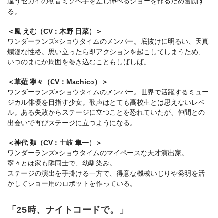
違うセカイの初音ミクへ手を差し伸べるショーを作るため奮闘す
る。
＜鳳 えむ（CV：木野 日菜）＞
ワンダーランズ×ショウタイムのメンバー。底抜けに明るい、天真
爛漫な性格。思い立ったら即アクションを起こしてしまうため、
いつのまにか周囲を巻き込むこともしばしば。
＜草薙 寧々（CV：Machico）＞
ワンダーランズ×ショウタイムのメンバー。世界で活躍するミュー
ジカル俳優を目指す少女。歌声はとても高校生とは思えないレベ
ル。ある失敗からステージに立つことを恐れていたが、仲間との
出会いで再びステージに立つようになる。
＜神代 類（CV：土岐 隼一）＞
ワンダーランズ×ショウタイムのマイペースな天才演出家。
寧々とは家も隣同士で、幼馴染み。
ステージの演出を手掛ける一方で、得意な機械いじりや発明を活
かしてショー用のロボットを作っている。
「25時、ナイトコードで。」