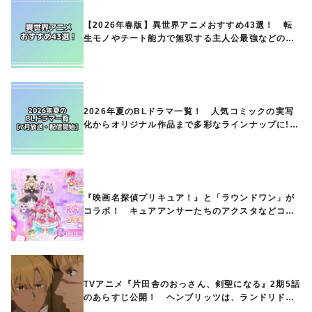
【2026年春版】異世界アニメおすすめ43選！ 転
生モノやチート能力で無双する主人公最強などの人
気作品、異世界ファンタジーや隠れた名作までご紹
介!!
2026年夏のBLドラマ一覧！ 人気コミックの実写
化からオリジナル作品まで多彩なラインナップに!!
【7月放送・配信開始】
『映画名探偵プリキュア！』と「ラウンドワン」が
コラボ！ キュアアンサーたちのアクスタなどコラ
ボグッズが8月1日から登場
TVアニメ『片田舎のおっさん、剣聖になる』2期5話
のあらすじ公開！ ヘンブリッツは、ランドリドに
立ち合いを申し入れ…