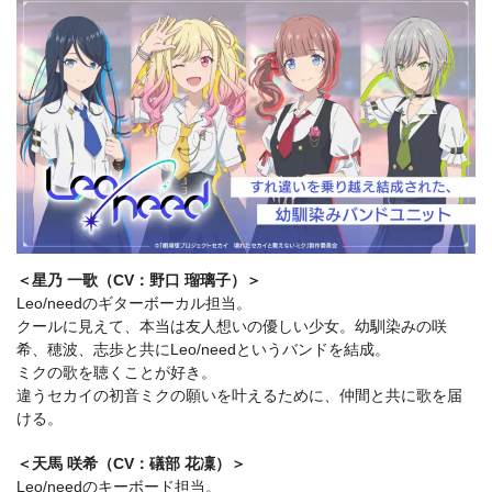
＜星乃 一歌（CV：野口 瑠璃子）＞
Leo/needのギターボーカル担当。
クールに見えて、本当は友人想いの優しい少女。幼馴染みの咲
希、穂波、志歩と共にLeo/needというバンドを結成。
ミクの歌を聴くことが好き。
違うセカイの初音ミクの願いを叶えるために、仲間と共に歌を届
ける。
＜天馬 咲希（CV：礒部 花凜）＞
Leo/needのキーボード担当。