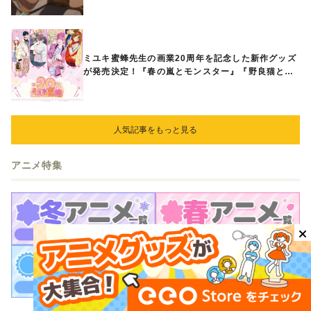
ミユキ蜜蜂先生の画業20周年を記念した新作グッズ
が発売決定！『春の嵐とモンスター』『野良猫と
狼』『営業ですから』『なまいきざかり。』から、
ときめくアイテムが登場♪
人気記事をもっと見る
アニメ特集