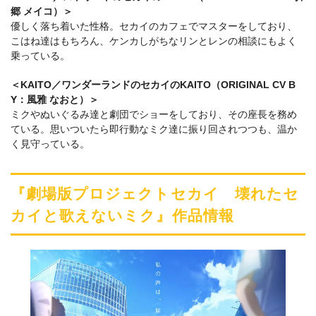
郷 メイコ）＞
優しく落ち着いた性格。セカイのカフェでマスターをしており、
こはね達はもちろん、ケンカしがちなリンとレンの相談にもよく
乗っている。
＜KAITO／ワンダーランドのセカイのKAITO（ORIGINAL CV B
Y：風雅 なおと）＞
ミクやぬいぐるみ達と劇団でショーをしており、その座長を務め
ている。思いついたら即行動なミク達に振り回されつつも、温か
く見守っている。
『劇場版プロジェクトセカイ 壊れたセ
カイと歌えないミク』作品情報