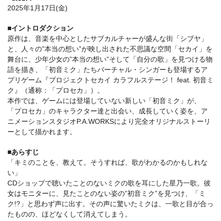
2025年1月17日(金)
■イントロダクション
原作は、⾳楽を中⼼としたサブカルチャーが盛んな街「シブヤ」
と、⼈々の”本当の想い”が映し出された不思議な空間「セカイ」を
舞台に、少年少女の”本当の想い”そして「自分の歌」を見つける物
語を描き、「初音ミク」たちバーチャル・シンガーも登場するア
プリゲーム『プロジェクトセカイ カラフルステージ！ feat. 初音ミ
ク』（通称：「プロセカ」）。
本作では、ゲームには登場していない新しい「初⾳ミク」が、
「プロセカ」のキャラクター達と出会い、成⻑していく姿を、ア
ニメーションスタジオP.A.WORKSにより完全オリジナルストーリ
ーとして描かれます。
■あらすじ
「キミのことを、教えて。そうすれば、歌がわかるのかもしれな
い」
CDショップで聴いたことのないミクの歌を耳にした星乃一歌。彼
女はモニターに、見たことのない姿の”初音ミク”を見つけ、「ミ
ク!?」と思わず声に出す。その声に驚いたミクは、一歌と目が合っ
たものの、ほどなくして消えてしまう。