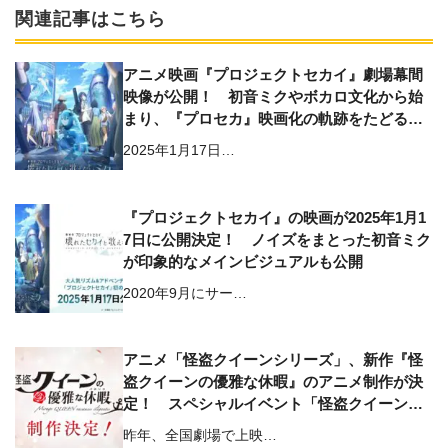
関連記事はこちら
アニメ映画『プロジェクトセカイ』劇場幕間
映像が公開！ 初音ミクやボカロ文化から始
まり、『プロセカ』映画化の軌跡をたどる映
像に
2025年1月17日…
『プロジェクトセカイ』の映画が2025年1月1
7日に公開決定！ ノイズをまとった初音ミク
が印象的なメインビジュアルも公開
2020年9月にサー…
アニメ「怪盗クイーンシリーズ」、新作『怪
盗クイーンの優雅な休暇』のアニメ制作が決
定！ スペシャルイベント「怪盗クイーンは
パーティがお好き」でサプライズ発表
昨年、全国劇場で上映…