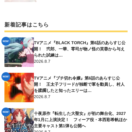
新着記事はこちら
TVアニメ『BLACK TORCH』第6話のあらすじ公
開！ 弐郎、一華、零司が物ノ怪の芙蓉から与え
られた試練は…
2026.8.7
TVアニメ『ブチ切れ令嬢』第6話のあらすじ公
開！ 王太子フリードが独断で軍を動員し、村人
を蹂躙したと知ったエリーは…
2026.8.7
十夜原作『転生した大聖女』が初の舞台化、2027
年1月に上演決定！ フィーア役・本西彩希帆ほか
主要キャスト第1弾も公開へ
2026.8.7