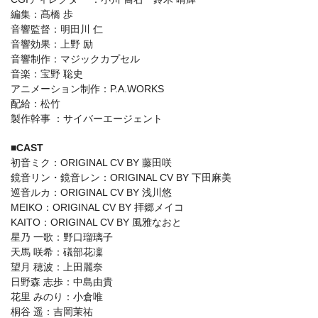
編集：髙橋 歩
音響監督：明田川 仁
音響効果：上野 励
音響制作：マジックカプセル
音楽：宝野 聡史
アニメーション制作：P.A.WORKS
配給：松竹
製作幹事 ：サイバーエージェント
■CAST
初音ミク：ORIGINAL CV BY 藤田咲
鏡音リン・鏡音レン：ORIGINAL CV BY 下田麻美
巡音ルカ：ORIGINAL CV BY 浅川悠
MEIKO：ORIGINAL CV BY 拝郷メイコ
KAITO：ORIGINAL CV BY 風雅なおと
星乃 一歌：野口瑠璃子
天馬 咲希：礒部花凜
望月 穂波：上田麗奈
日野森 志歩：中島由貴
花里 みのり：小倉唯
桐谷 遥：吉岡茉祐