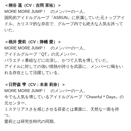
＜桐谷 遥（CV：吉岡 茉祐）＞
MORE MORE JUMP！ のメンバーの一人。
国民的アイドルグループ『ASRUN』に所属していた元トップアイ
ドル。カリスマ的な存在で、グループ内でも絶大な人気を誇って
いた。
＜桃井 愛莉（CV：降幡 愛）＞
MORE MORE JUMP！ のメンバーの一人。
アイドルグループ『QT』の元メンバー。
バラエティ番組などに出演し、かつて人気を博していた。
アイドルに対しての強い情熱や誇りを武器に、メンバーに喝をい
れる存在として活躍している。
＜日野森 雫（CV：本泉 莉奈）＞
MORE MORE JUMP！ のメンバーの一人。
今でも人気を博しているアイドルグループ『Cheerful＊Days』の
元センター。
ミステリアスさを感じさせる容姿とは裏腹に、天然な一面を持
つ。
愛莉とは研究生時代の同期。