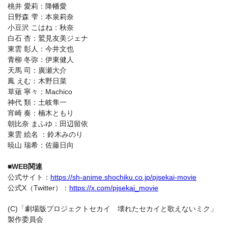
桃井 愛莉：降幡愛
日野森 雫：本泉莉奈
小豆沢 こはね：秋奈
白石 杏：鷲見友美ジェナ
東雲 彰人：今井文也
青柳 冬弥：伊東健人
天馬 司：廣瀬大介
鳳 えむ：木野日菜
草薙 寧々：Machico
神代 類：土岐隼一
宵崎 奏：楠木ともり
朝比奈 まふゆ：田辺留依
東雲 絵名 ：鈴木みのり
暁山 瑞希：佐藤日向
■WEB関連
公式サイト：
https://sh-anime.shochiku.co.jp/pjsekai-movie
公式X（Twitter）：
https://x.com/pjsekai_movie
(C)「劇場版プロジェクトセカイ 壊れたセカイと歌えないミク」
製作委員会