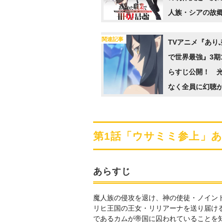
人族・シアの故
ルツィナ樹海
関連記事
TVアニメ『あり
で世界最強』3期
らすじ公開！ 
なく全員に幻聴
ようになり…
第1話「ウサミミ参上」
あらすじ
魔人族の侵攻を退け、神の使徒・ノイン
リヒ王国の王女・リリアーナを送り届け
であるカムが帝国に囚われていることを