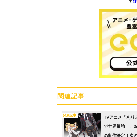
▼
詳
関連記事
関連記事
TVアニメ「あり
で世界最強」、3rd
の制作決定！次