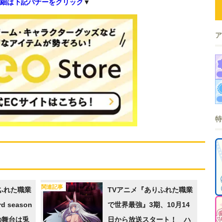
細は下記バナーをクリック
▼
関連記事
ふれた職業
TVアニメ『ありふれた職業
 season
で世界最強』3期、10月14
の舞台は兎
日から放送スタート！ ハ