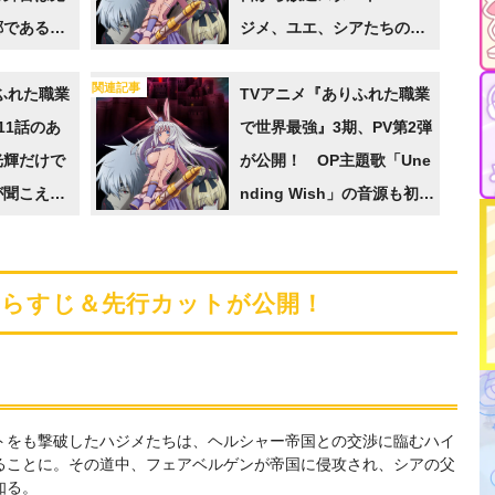
郷であるハ
ジメ、ユエ、シアたちの新
規キャラクタービジュアル
関連記事
ふれた職業
も公開
TVアニメ『ありふれた職業
11話のあ
で世界最強』3期、PV第2弾
光輝だけで
が公開！ OP主題歌「Une
が聞こえる
nding Wish」の音源も初解
禁
あらすじ＆先行カットが公開！
トをも撃破したハジメたちは、ヘルシャー帝国との交渉に臨むハイ
ることに。その道中、フェアベルゲンが帝国に侵攻され、シアの父
知る。