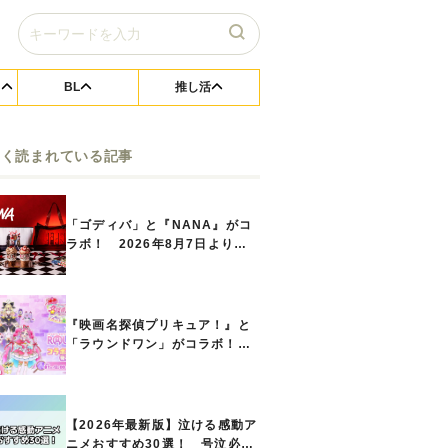
BL
推し活
よく読まれている記事
「ゴディバ」と『NANA』がコ
ラボ！ 2026年8月7日よりシ
ョコリキサー2種類、タンブラー
セットなど第1弾商品が発売へ
『映画名探偵プリキュア！』と
「ラウンドワン」がコラボ！
キュアアンサーたちのアクスタ
などコラボグッズが8月1日から
登場
【2026年最新版】泣ける感動ア
ニメおすすめ30選！ 号泣必須