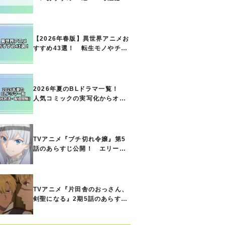
の名作をご紹介!! あなたのな
かのランキングは？
【2026年春版】異世界アニメお
すすめ43選！ 転生モノやチー
ト能力で無双する主人公最強な
どの人気作品、異世界ファンタ
ジーや隠れた名作までご紹介!!
2026年夏のBLドラマ一覧！
人気コミックの実写化からオリ
ジナル作品まで多彩なラインナ
ップに!!【7月放送・配信開始】
TVアニメ『ブチ切れ令嬢』第5
話のあらすじ公開！ エリーの
もとに、王国の属国サージャス
小王国が帝国に宣戦布告したと
急報が入る
TVアニメ『片田舎のおっさん、
剣聖になる』2期5話のあらすじ
公開！ ヘンブリッツは、ラン
ドリドに立ち合いを申し入れ…