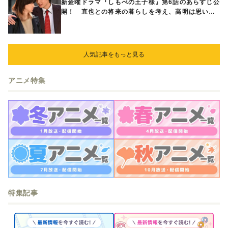
新金曜ドラマ『しもべの王子様』第6話のあらすじ公
開！ 直也との将来の暮らしを考え、高明は思い切
ってある提案をする
人気記事をもっと見る
アニメ特集
特集記事