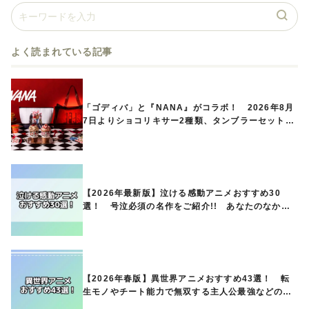
よく読まれている記事
「ゴディバ」と『NANA』がコラボ！ 2026年8月
7日よりショコリキサー2種類、タンブラーセットな
ど第1弾商品が発売へ
【2026年最新版】泣ける感動アニメおすすめ30
選！ 号泣必須の名作をご紹介!! あなたのなかの
ランキングは？
【2026年春版】異世界アニメおすすめ43選！ 転
生モノやチート能力で無双する主人公最強などの人
気作品、異世界ファンタジーや隠れた名作までご紹