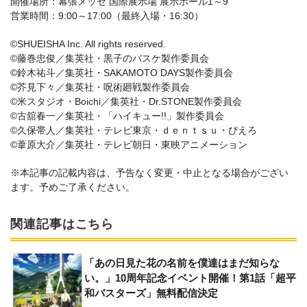
開催場所：幕張メッセ 国際展示場 展示ホール1～9
営業時間：9:00～17:00（最終入場・16:30）
©SHUEISHA Inc. All rights reserved.
©藤巻忠俊／集英社・黒子のバスケ製作委員会
©鈴木祐斗／集英社・SAKAMOTO DAYS製作委員会
©芥見下々／集英社・呪術廻戦製作委員会
©米スタジオ・Boichi／集英社・Dr.STONE製作委員会
©古舘春一／集英社・「ハイキュー!!」製作委員会
©久保帯人／集英社・テレビ東京・ｄｅｎｔｓｕ・ぴえろ
©葦原大介／集英社・テレビ朝日・東映アニメーション
※本記事の記載内容は、予告なく変更・中止となる場合がござい
ます。予めご了承ください。
関連記事はこちら
「あの日見た花の名前を僕達はまだ知らな
い。」10周年記念イベント開催！第1話「超平
和バスターズ」無料配信決定