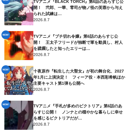
TVアニメ『BLACK TORCH』第6話のあらすじ公
開！ 弐郎、一華、零司が物ノ怪の芙蓉から与え
られた試練は…
2026.8.7
TVアニメ『ブチ切れ令嬢』第6話のあらすじ公
開！ 王太子フリードが独断で軍を動員し、村人
を蹂躙したと知ったエリーは…
2026.8.7
十夜原作『転生した大聖女』が初の舞台化、2027
年1月に上演決定！ フィーア役・本西彩希帆ほか
主要キャスト第1弾も公開へ
2026.8.7
TVアニメ『手札が多めのビクトリア』第6話のあ
らすじ公開！ ノンナとの穏やかな暮らしに幸せ
を感じるビクトリアだが…
2026.8.7