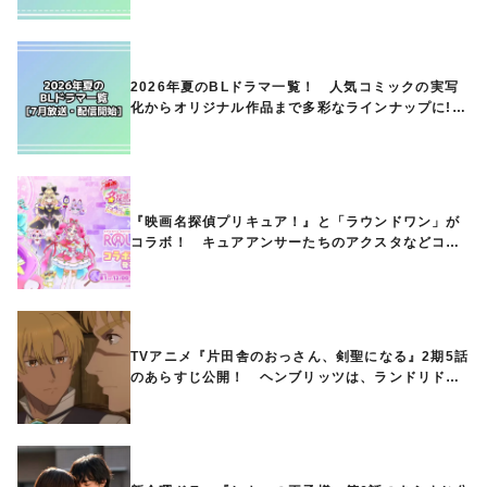
介!!
2026年夏のBLドラマ一覧！ 人気コミックの実写
化からオリジナル作品まで多彩なラインナップに!!
【7月放送・配信開始】
『映画名探偵プリキュア！』と「ラウンドワン」が
コラボ！ キュアアンサーたちのアクスタなどコラ
ボグッズが8月1日から登場
TVアニメ『片田舎のおっさん、剣聖になる』2期5話
のあらすじ公開！ ヘンブリッツは、ランドリドに
立ち合いを申し入れ…