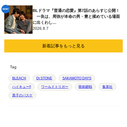
BLドラマ『普通の恋愛』第7話のあらすじ公開！
一良は、周弥が本命の男・豊と揉めている場面
に出くわし…
2026.8.7
新着記事をもっと見る
Tag
BLEACH
Dr.STONE
SAKAMOTO DAYS
ハイキュー!!
ワールドトリガー
呪術廻戦
集英社
黒子のバスケ