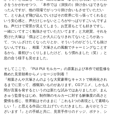
さをうかがわせつつ、「本作では（演技の）掛け合いはできなか
ったんですが、他の現場でがっつり掛け合いもさせていただい
て。とりあえず⾶び込んでいけばその世界に引っ張ってくれると
いう安⼼感と、声だけじゃないところがやっぱりすごいんですよ
ね。声だけで背景が⾒えてしまう。お芝居もとても好きですし、
⼀緒にいてすごく勉強させていただいてます」と⼤絶賛。それを
受けた⼤塚は「僕はどこか⼤⼈になりきれてないところがあっ
て、ついふざけたくなったりとか、そういうのがどうしても抜け
ないんですね」、相葉「⼤塚さんの⾵貌でチャーミングなことす
るから、最初びっくりしましたけど、もう慣れました（笑）」と
息の合う様⼦も⾒せました。
そしてここで、『PUI PUI モルカー』の原案および本作で総監修を
務めた⾒⾥朝希からメッセージが到着︕
『相葉さんや⼤塚さんのような⼤変豪華なキャストで映画化され
るまでに⾄って、感慨深いものがあります。CGアニメ、しかも⼈
間が⾔葉を発するというのは新たな試みではありましたが、まん
きゅう監督をはじめ、制作陣のモルカーに対する解像度の⾼さと
愛情を感じ、世界観はそのままに「これも1つの表現として素晴ら
しい︕」と思える作品に仕上げていただきました。ありがとうご
ざいます︕』との⼿紙と共に、⾒⾥⼿作りのドッジ、ポテト、シ