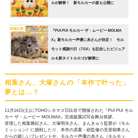
ルが解禁！ 新モルカーの姿も公開に
関連記事
『PUI PUI モルカー ザ・ムービー MOLMA
X』新モルカー声優に糸さんが決定！ モル
モット感謝の日（7/16）を記念したビジュア
ル＆新タイトルロゴが解禁に
相葉さん、⼤塚さんの「本作で叶った」
夢とは…？
11⽉16⽇(土)にTOHOシネマズ⽇⽐⾕で開催された『PUI PUI モル
カー ザ・ムービー MOLMAX』完成披露試写会舞台挨拶。
登壇した相葉雅紀さん、⼤塚明夫さん、まんきゅう監督が《モル
ミッション》に挑戦したり、本作の原案・総監修の⾒⾥朝希さん
からの嬉しいプレゼントや、モルカー声優の⽷さん（モルモッ