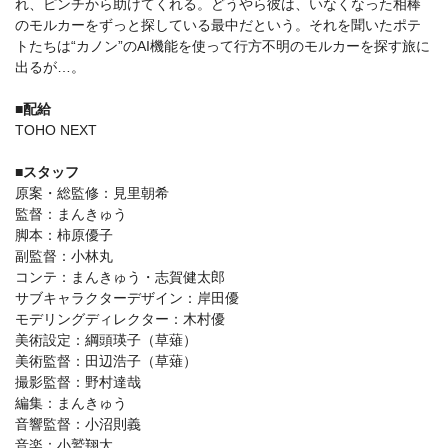
れ、ピンチから助けてくれる。どうやら彼は、いなくなった相棒
のモルカーをずっと探している最中だという。それを聞いたポテ
トたちは“カノン”のAI機能を使って⾏⽅不明のモルカーを探す旅に
出るが…。
■配給
TOHO NEXT
■スタッフ
原案・総監修：見里朝希
監督：まんきゅう
脚本：柿原優子
副監督：小林丸
コンテ：まんきゅう・志賀健太郎
サブキャラクターデザイン：岸田優
モデリングディレクター：木村優
美術設定：綱頭瑛子（草薙）
美術監督：田辺浩子（草薙）
撮影監督：野村達哉
編集：まんきゅう
音響監督：小沼則義
音楽：小鷲翔太