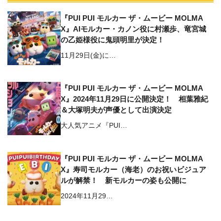
『PUI PUI モルカー ザ・ムービー MOLMA
X』AIモルカー・カノン役に村瀬歩、竜宮城
の乙姫様役に鬼頭明里が決定！
11月29日(金)に…
『PUI PUI モルカー ザ・ムービー MOLMA
X』2024年11月29日に公開決定！ 相葉雅紀
＆⼤塚明夫が声優として出演決定
⼤⼈気アニメ『PUI…
『PUI PUI モルカー ザ・ムービー MOLMA
X』寿司モルカー（海老）のお祝いビジュア
ルが解禁！ 新モルカーの姿も公開に
2024年11月29…