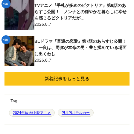
TVアニメ『手札が多めのビクトリア』第6話のあ
らすじ公開！ ノンナとの穏やかな暮らしに幸せ
を感じるビクトリアだが…
2026.8.7
BLドラマ『普通の恋愛』第7話のあらすじ公開！
一良は、周弥が本命の男・豊と揉めている場面
に出くわし…
2026.8.7
新着記事をもっと見る
Tag
2024年放送/上映アニメ
PUI PUI モルカー