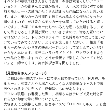
イベントの最後ではまんきゅう監督「本作は素晴らしいアニメー
ションチームの皆さんとご縁があり、⼀⼈⼀⼈の作品に対する情
熱とモルカーへの愛情がたくさん詰まった作品になったと思いま
す。また、モルカーの可能性も感じられるような作品になったと
思いますので、ぜひ皆さんモルカーを体感していただけると嬉し
いです」、⼤塚「モルカーたちのいろんな思いも交錯するし、そ
して⽬まぐるしく展開が変わっていきますので、皆さん置いてい
かれないように、ドッジのドライバーと気持ちを1つにして追いか
けていってみてください。どうぞお楽しみください」、相葉「モ
ルカーのかわいい世界の映画バージョンとして楽しんでいただけ
たらなと思います。本当にハラハラドキドキ、ワクワクするよう
な作品だと思いますので、どうか最後まで楽しんでいってくださ
い」と、締めくくり、舞台挨拶は幕を閉じました。
《⾒⾥朝希さんメッセージ》
『当初は6畳⼀間のアパートにて少⼈数で作っていた『PUI PUI モ
ルカー』。相葉さんや⼤塚さんのような⼤変豪華なキャストで映
画化されるまでに⾄って、感慨深いものがあります。
アフレコ現場にお邪魔した際に、相葉さんはテレビで⾒た時と変
わらない印象で常に輝いていました。
⼤塚さんにご挨拶した際、低⾳ボイスで『PUI PUI モルカー』と⾔
われた時には痺れました。