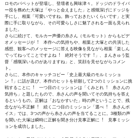
ロモのパペットが登場し、登壇者も興味津々。ドッジのドライバ
ー役を務めた⼤塚は「やっと会えました」と感慨深げにドッジを
⼿にし、相葉「可愛いですね。飾っておきたいくらいです」と実
際に⼿に取りながら、その可愛らしさに魅了される⼀⾯も⾒られ
ました。
さらに続けて、モルカー声優の⽷さん（モルモット）からもビデ
オメッセージが︕ 本作への気持ちや、相葉と⼤塚との共演した
感想、観客へのメッセージに答える映像を⾒ながら相葉「楽しん
でってねってことですよね︕ 絶対そうです︕」、まんきゅう監
督「感慨深いものがありますね」と、笑顔を⾒せながらコメン
ト。
さらに、本作のキャッチコピー「史上最⼤級のモルミッショ
ン︕」に話が及び、本作のヒットを祈願して2つのミッションに挑
戦することに︕ ⼀つ⽬のミッションは「くみとれ︕ ⽷さんの
気持ち」と題したもので、⽷さんの声を聞いてその気持ちを答え
るというもの。正解は「おなかすいた」時の声ということで、残
念ながら不正解︕ 続く⼆つ⽬のミッション「選べ︕ ⽷さんボ
イス」では、3つの声から⽷さんの声を当てることに。3種類の声
を聞いた⼤塚は瞬時に正解を聞き分け⾒事正解に︕ ⾒事ミッシ
ョンを成功しました。