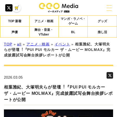
マンガ・ラノベ・
TOP 新着
アニメ・映画
グッズ
ゲーム
舞台・音楽・
声優
BL
推し活
VTuber
TOP
»
all
»
アニメ・映画
»
イベント
»
相葉雅紀、⼤塚明夫
らが登壇︕『PUI PUI モルカー ザ・ムービー MOLMAX』完
成披露試写会舞台挨拶レポートが公開
2026.03.05
相葉雅紀、⼤塚明夫らが登壇︕『PUI PUI モルカー
ザ・ムービー MOLMAX』完成披露試写会舞台挨拶レポ
ートが公開