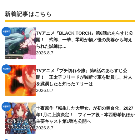
新着記事はこちら
TVアニメ『BLACK TORCH』第6話のあらすじ公
開！ 弐郎、一華、零司が物ノ怪の芙蓉から与え
られた試練は…
2026.8.7
TVアニメ『ブチ切れ令嬢』第6話のあらすじ公
開！ 王太子フリードが独断で軍を動員し、村人
を蹂躙したと知ったエリーは…
2026.8.7
十夜原作『転生した大聖女』が初の舞台化、2027
年1月に上演決定！ フィーア役・本西彩希帆ほか
主要キャスト第1弾も公開へ
2026.8.7