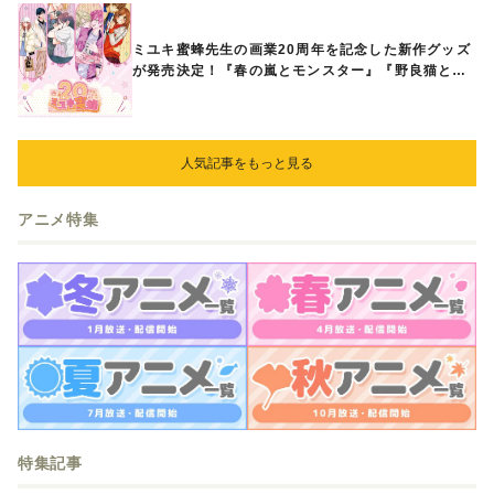
ミユキ蜜蜂先生の画業20周年を記念した新作グッズ
が発売決定！『春の嵐とモンスター』『野良猫と
狼』『営業ですから』『なまいきざかり。』から、
ときめくアイテムが登場♪
人気記事をもっと見る
アニメ特集
特集記事