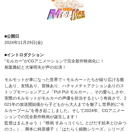
■公開日
2024年11月29日(金)
■イントロダクション
”モルカー”がCGアニメーションで完全新作映画化に！
相葉雅紀と大塚明夫が声の出演！
モルモットが車になった世界で＜モルカー＞たちが繰り広げる癒
しあり、友情あり、冒険あり、ハチャメチャアクションありのス
トップモーションアニメ『PUI PUI モルカー』。その愛らしさや、
実際のモルモットがモルカーの声優を担当するという奇抜さで、2
021年の放送開始後から子どもから大人までを魅了し世界的に”モ
ルカーブーム”を巻き起こしました。そして2024年、CGアニメー
ションでの完全新作映画が誕生します！
監督はまんきゅう（『映画 すみっコぐらし とびだす絵本とひみつ
のコ』）、脚本に柿原優子（「はたらく細胞シリーズ」シリーズ