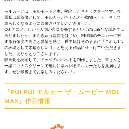
モルカーとは、モルモットと⾞が融合したキャラクターです。今
回私は総監修として、モルカーがちゃんと⼩動物らしく、そして
⾞らしくなるように監修させていただきました。
CG アニメ、しかも⼈間が⾔葉を発するというのは新たな試みでは
ありましたが、まんきゅう監督をはじめ、制作陣のモルカーに対
する解像度の⾼さと愛情を感じ、世界観はそのままに「これも1つ
の表現として素晴らしい︕」と思える作品に仕上げていただきま
した。ありがとうございます。
映画化を記念して、ドッジのパペットを制作しました。皆さんと
⼀緒に巨⼤スクリーンで無尽に暴れ回るモルカーたちを⾒届けま
す。ぜひ最後までお楽しみください︕』
『PUI PUI モルカー ザ・ムービー MOL
MAX』作品情報