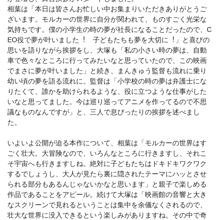
相葉は「本⽇は皆さんお忙しい中お集まりいただきありがとうご
ざいます。モルカーの世界に⾃分が関われて、ものすごく光栄な
気持ちです。僕の⼩学⽣の時の夢が社⻑になることだったので、C
EO役で夢が叶いました︕ ⼦どもたちも夢を⼤切に︕」と喜びの
思いを語りながら挨拶をし、⼤塚も「私の⼩さい時の夢は、⾃動
⾞で⾊々なところに⾏ってみたいなと思っていたので、この映画
でまさに夢が叶いました」と続き、まんきゅう監督も流れに乗り
幼い頃の夢を語る流れに。監督は「⼩学校の時の夢は弁護⼠にな
りたくて、誰かを助けられるような、役に⽴つような仕事がした
いなと思ってました。今は巡り巡ってアニメを作ってるので不思
議なものなんですが」と、三⼈で息ぴったりの挨拶を述べまし
た。
いよいよ公開が迫る本作について、相葉は「モルカーの世界はす
ごく壮⼤。⼤冒険なので、いろんなところに⾏きますし、それこ
そ宇宙へも⾏きますしね。絶対に⼦どもたちはドキドキワクワク
するでしょうし、⼤⼈が⾒たら裏に隠されたテーマにハッとさせ
られる部分もあるんじゃないかなと思います」と親⼦で楽しめる
作品であることをアピール。続けて⼤塚は「映画館の⾳響と⼤き
なスクリーンで⾒れるということは集中を余儀なくされるので、
壮⼤な世界に没⼊できるという楽しみがありますね。その中で奇