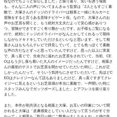
役なのでちょっと安⼼しました」と振り返り、笑いを誘う場⾯
も。そんな⼆⼈の声についてまんきゅう監督は「2⼈ともすごく素
敵で、⼤塚さんのドッジのドライバーは観客と⼀緒にモルカーと
冒険をすると⾔うある意味ナビゲート役。なので、⼤塚さんのお
声やお芝居を聞くと、もう絶対⼤丈夫だよって安⼼感がありつ
つ、冒険ができてすごく有り難かったです。お⼦様もご覧になる
ので、絶対にドッジのドライバーがなんとかしてくれるって期待
しながらドキドキしていただけるといいなと思います。そして相
葉さんはもちろんテレビで拝⾒していて、とても⾊っぽくて素敵
な声の⽅だなとずっと思っていたんですけど、思った以上に実直
で、真っ直ぐで、⽣命⼒に溢れたお芝居をされていて。当初、CE
Oはもう少し落ち着いた⼤⼈のイメージだったんですけど、相葉さ
んの最初のテストでお芝居を聞かせていただいた時に、これが正
しかったんだって、そういう気持ちにさせていただいて。先ほどC
EOはクレイジーなんて話もありましたけど、真っ直ぐすぎてクレ
イジーに⾒えるというお芝居感が本当に素敵で、⼀声聞いた時に
スタッフみんなでガッツポーズしました」とアフレコを振り返り
ました。
また、本作が初共演となる相葉と⼤塚。お互いの印象について聞
かれると⼤塚は「⽪膚感覚としていい⼈だなって⾔うのがすぐ分
かって」と相葉も「昨⽇⼀緒にご飯⾷べましたもんね」と仲の良