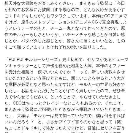
想天外な⼤冒険をお楽しみください」、まんきゅう監督は「今⽇
が初めてお客様にお披露⽬する場なので、どんな反応があるかす
ごくドキドキしながらもワクワクしています。本作はCGアニメで
すけど、原作のストップモーションのアニメをCGで完全再現しよ
うというテーマのもと、チーム⼀丸となって作ってきたので、原
作のモルカーらしさというか、ハチャメチャな感じとか可愛い感
じとか、バタバタした感じとか、皆さんに届くといいなと、もの
すごく願っています」とそれぞれの想いを語りました。
「PUI PUI モルカーシリーズ」史上初めて、セリフがあるヒューマ
ンキャラクターとして声優を務めた相葉と⼤塚。本作のオファー
を受けた相葉は「僕でいいんですか︖ って。新しい挑戦をさせ
ていただけるという喜びとともに、新しいことをやるという⼤き
な覚悟が必要だなと思ったんですけど、モルカーの世界も好きで
したし、お話をいただけたことがすごく嬉しかったので、ぜひ全
⼒でやらせてください。ということで、やらせていただきまし
た。CEOはちょっとクレイジーなところもあるので、それこそ、
まんきゅう監督にご指導いただきながら挑戦させていただきまし
た」、⼤塚は「モルカーは⾒て知っていたので、僕は何をすれば
いいんだろう︖ と。まさかプイプイ⾔うのかなと思って（笑）
ちょっとドキドキして怖かったんですけど、普通にセリフを⾔う