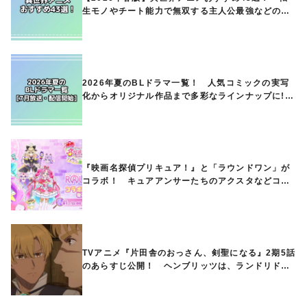
生モノやチート能力で無双する主人公最強などの人
気作品、異世界ファンタジーや隠れた名作までご紹
介!!
2026年夏のBLドラマ一覧！ 人気コミックの実写
化からオリジナル作品まで多彩なラインナップに!!
【7月放送・配信開始】
『映画名探偵プリキュア！』と「ラウンドワン」が
コラボ！ キュアアンサーたちのアクスタなどコラ
ボグッズが8月1日から登場
TVアニメ『片田舎のおっさん、剣聖になる』2期5話
のあらすじ公開！ ヘンブリッツは、ランドリドに
立ち合いを申し入れ…