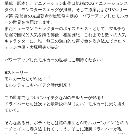
構成・脚本）、アニメーション制作は気鋭のCGアニメーションス
タジオ、モンスターズエッグが担当。そして原案およびTVシリー
ズ第1期監督の見里朝希が総監修を務め、パワーアップしたモルカ
ーの世界をお届けします。
またヒューマンキャラクターのボイスキャストとして、マルチな
活躍で国民的人気を誇る俳優・相葉雅紀、これまでも数々の人気
キャラクターに、唯一無二の魅力的な声で命を吹き込んできたベ
テラン声優・大塚明夫が決定！
パワーアップしたモルカーの世界にご期待ください！
■ストーリー
モルカーたちがAI化︕︖
モルシティにもハイテク時代到来！
この世界でもついにハイテクなAIのモルカーが登場！
ドライバーたちは次々と最新鋭のAI（あい）モルカーに乗り換え
ていく。
そんなある⽇、ポテトたちは謎の集団とAIモルカー“カノン”とのカ
ーチェイスに巻き込まれてしまう。そこに凄腕ドライバーが現