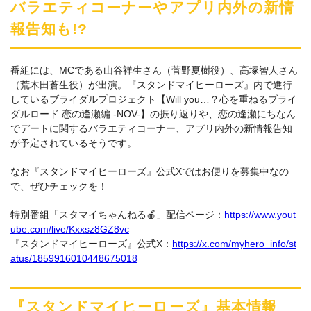
バラエティコーナーやアプリ内外の新情
報告知も!?
番組には、MCである山谷祥生さん（菅野夏樹役）、高塚智人さん
（荒木田蒼生役）が出演。『スタンドマイヒーローズ』内で進行
しているブライダルプロジェクト【Will you…？心を重ねるブライ
ダルロード 恋の逢瀬編 -NOV-】の振り返りや、恋の逢瀬にちなん
でデートに関するバラエティコーナー、アプリ内外の新情報告知
が予定されているそうです。
なお『スタンドマイヒーローズ』公式Xではお便りを募集中なの
で、ぜひチェックを！
特別番組「スタマイちゃんねる🍎」配信ページ：
https://www.yout
ube.com/live/Kxxsz8GZ8vc
『スタンドマイヒーローズ』公式X：
https://x.com/myhero_info/st
atus/1859916010448675018
『スタンドマイヒーローズ』基本情報