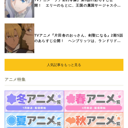
TVアニメ『ブチ切れ令嬢』第5話のあらすじ公
開！ エリーのもとに、王国の属国サージャス小王
国が帝国に宣戦布告したと急報が入る
TVアニメ『片田舎のおっさん、剣聖になる』2期5話
のあらすじ公開！ ヘンブリッツは、ランドリドに
立ち合いを申し入れ…
人気記事をもっと見る
アニメ特集