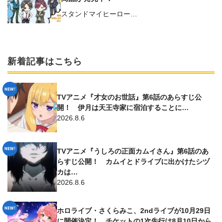
スタンドマイヒーロー…
新着記事はこちら
TVアニメ『才女のお世話』第6話のあらすじ公
開！ 伊月は天王寺家に宿泊することに…
2026.8.6
TVアニメ『うしろの正面カムイさん』第6話のあ
らすじ公開！ カムイとドライブに出かけたシヅ
カは…
2026.8.6
ホロライブ・さくらみこ、2ndライブが10月29日
に開催決定！ チケットの1次先行は8月10日から