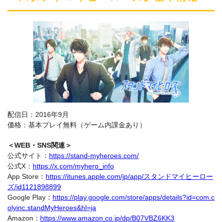
配信日：2016年9月
価格：基本プレイ無料（ゲーム内課金あり）
＜WEB・SNS関連＞
公式サイト：
https://stand-myheroes.com/
公式X：
https://x.com/myhero_info
App Store：
https://itunes.apple.com/jp/app/スタンドマイヒーロー
ズ/id1121898899
Google Play：
https://play.google.com/store/apps/details?id=com.c
olyinc.standMyHeroes&hl=ja
Amazon：
https://www.amazon.co.jp/dp/B07VBZ6KK3