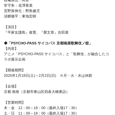
狡噛慎也：関智一
常守朱：花澤香菜
宜野座伸元：野島健児
須郷徹平：東地宏樹
【演目】
『平家女護島』俊寛、『廓文章』吉田屋
◆「PSYCHO-PASS サイコパス 京都南座歌舞伎ノ舘」
【内容】
アニメ「PSYCHO-PASS サイコパス」と「歌舞伎」が融合したコ
ラボ展示企画
【開催期間】
2025年1月18日(土)～2月2日(日) ※月・火・水は休館
【会場】
京都 南座（京都市東山区四条大橋東詰）
【営業時間】
木・金 12：00～18：00（最終入場17：30）
土・日 11：00～18：00（最終入場17：30）