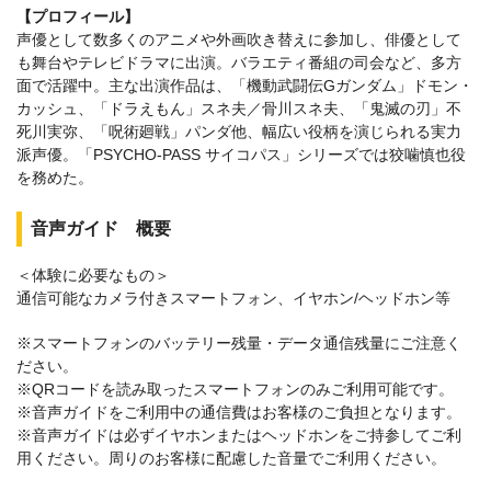
【プロフィール】
声優として数多くのアニメや外画吹き替えに参加し、俳優として
も舞台やテレビドラマに出演。バラエティ番組の司会など、多方
面で活躍中。主な出演作品は、「機動武闘伝Gガンダム」ドモン・
カッシュ、「ドラえもん」スネ夫／骨川スネ夫、「鬼滅の刃」不
死川実弥、「呪術廻戦」パンダ他、幅広い役柄を演じられる実力
派声優。「PSYCHO-PASS サイコパス」シリーズでは狡噛慎也役
を務めた。
音声ガイド 概要
＜体験に必要なもの＞
通信可能なカメラ付きスマートフォン、イヤホン/ヘッドホン等
※スマートフォンのバッテリー残量・データ通信残量にご注意く
ださい。
※QRコードを読み取ったスマートフォンのみご利用可能です。
※音声ガイドをご利用中の通信費はお客様のご負担となります。
※音声ガイドは必ずイヤホンまたはヘッドホンをご持参してご利
用ください。周りのお客様に配慮した音量でご利用ください。