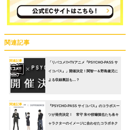
関連記事
関連記事
「リバコメ!!×TVアニメ『PSYCHO-PASS サ
イコパス』」開催決定！関智一＆野島健児に
よる収録裏話も…？
関連記事
『PSYCHO-PASS サイコパス』のコラボスー
ツが発売決定！ 常守 朱や狡噛慎也たち各キ
ャラクターのイメージに合わせたコラボネク