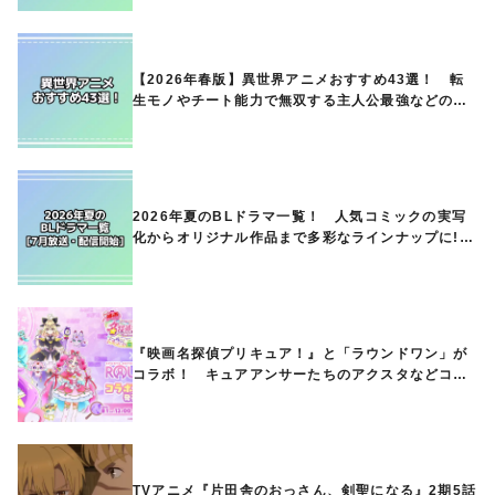
【2026年春版】異世界アニメおすすめ43選！ 転
生モノやチート能力で無双する主人公最強などの人
気作品、異世界ファンタジーや隠れた名作までご紹
介!!
2026年夏のBLドラマ一覧！ 人気コミックの実写
化からオリジナル作品まで多彩なラインナップに!!
【7月放送・配信開始】
『映画名探偵プリキュア！』と「ラウンドワン」が
コラボ！ キュアアンサーたちのアクスタなどコラ
ボグッズが8月1日から登場
TVアニメ『片田舎のおっさん、剣聖になる』2期5話