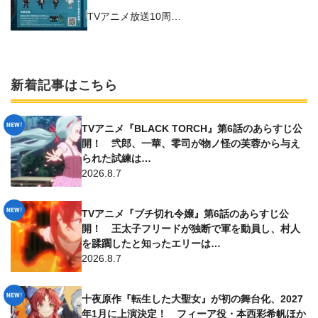
コラボアイテム
TVアニメ放送10周…
新着記事はこちら
TVアニメ『BLACK TORCH』第6話のあらすじ公
開！ 弐郎、一華、零司が物ノ怪の芙蓉から与え
られた試練は…
2026.8.7
TVアニメ『ブチ切れ令嬢』第6話のあらすじ公
開！ 王太子フリードが独断で軍を動員し、村人
を蹂躙したと知ったエリーは…
2026.8.7
十夜原作『転生した大聖女』が初の舞台化、2027
年1月に上演決定！ フィーア役・本西彩希帆ほか