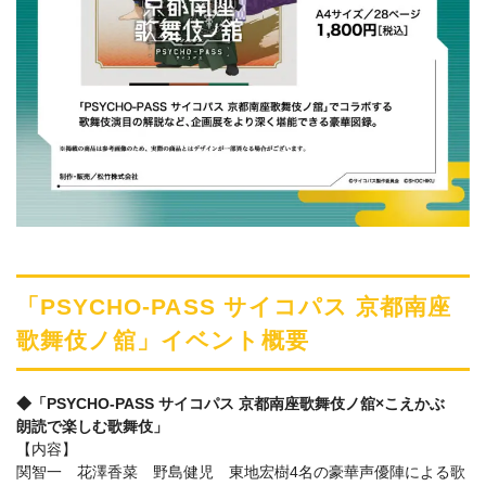
「PSYCHO-PASS サイコパス 京都南座
歌舞伎ノ舘」イベント概要
◆「PSYCHO-PASS サイコパス 京都南座歌舞伎ノ舘×こえかぶ
朗読で楽しむ歌舞伎」
【内容】
関智一 花澤香菜 野島健児 東地宏樹4名の豪華声優陣による歌