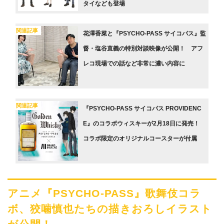
タイなども登場
関連記事
花澤香菜と『PSYCHO-PASS サイコパス』監
督・塩谷直義の特別対談映像が公開！ アフ
レコ現場での話など非常に濃い内容に
関連記事
『PSYCHO-PASS サイコパス PROVIDENC
E』のコラボウィスキーが2月18日に発売！
コラボ限定のオリジナルコースターが付属
アニメ『PSYCHO-PASS』歌舞伎コラ
ボ、狡噛慎也たちの描きおろしイラスト