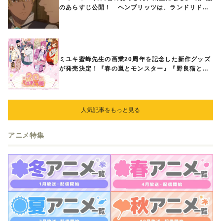
のあらすじ公開！ ヘンブリッツは、ランドリドに
立ち合いを申し入れ…
ミユキ蜜蜂先生の画業20周年を記念した新作グッズ
が発売決定！『春の嵐とモンスター』『野良猫と
狼』『営業ですから』『なまいきざかり。』から、
ときめくアイテムが登場♪
人気記事をもっと見る
アニメ特集