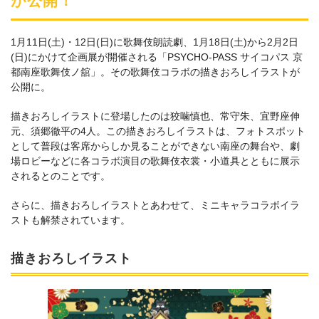
が公開！
1月11日(土)・12日(日)に歌舞伎朗読劇、1月18日(土)から2月2日
(日)にかけて企画展が開催される「PSYCHO-PASS サイコパス 京
都南座歌舞伎ノ舘」。その歌舞伎コラボの描きおろしイラストが
公開に。
描きおろしイラストに登場したのは狡噛慎也、常守朱、宜野座伸
元、須郷徹平の4人。この描きおろしイラストは、フォトスポット
として普段は客席からしか見ることができない南座の舞台や、劇
場ロビーなどに各コラボ演目の歌舞伎衣裳・小道具とともに展示
されるとのことです。
さらに、描きおろしイラストとあわせて、ミニキャラコラボイラ
ストも解禁されています。
描きおろしイラスト