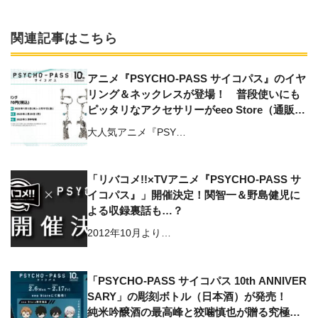
関連記事はこちら
アニメ『PSYCHO-PASS サイコパス』のイヤ
リング＆ネックレスが登場！ 普段使いにも
ピッタリなアクセサリーがeeo Store（通販）
で好評予約受付中
大人気アニメ『PSY…
「リバコメ!!×TVアニメ『PSYCHO-PASS サ
イコパス』」開催決定！関智一＆野島健児に
よる収録裏話も…？
2012年10月より…
「PSYCHO-PASS サイコパス 10th ANNIVER
SARY」の彫刻ボトル（日本酒）が発売！
純米吟醸酒の最高峰と狡噛慎也が贈る究極の