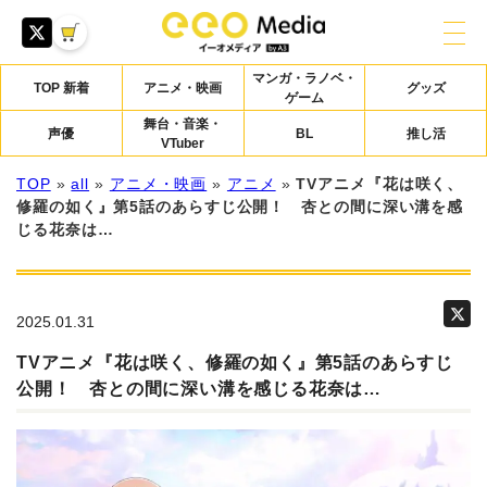
マンガ・ラノベ・
TOP 新着
アニメ・映画
グッズ
ゲーム
舞台・音楽・
声優
BL
推し活
VTuber
TOP
»
all
»
アニメ・映画
»
アニメ
»
TVアニメ『花は咲く、
修羅の如く』第5話のあらすじ公開！ 杏との間に深い溝を感
じる花奈は…
2025.01.31
TVアニメ『花は咲く、修羅の如く』第5話のあらすじ
公開！ 杏との間に深い溝を感じる花奈は…