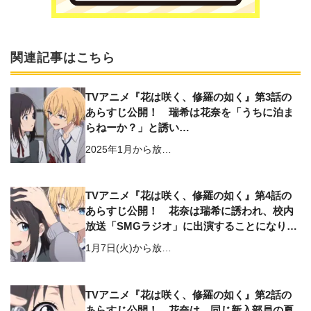
関連記事はこちら
TVアニメ『花は咲く、修羅の如く』第3話の
あらすじ公開！ 瑞希は花奈を「うちに泊ま
らねーか？」と誘い…
2025年1月から放…
TVアニメ『花は咲く、修羅の如く』第4話の
あらすじ公開！ 花奈は瑞希に誘われ、校内
放送「SMGラジオ」に出演することになり…
1月7日(火)から放…
TVアニメ『花は咲く、修羅の如く』第2話の
あらすじ公開！ 花奈は、同じ新入部員の夏