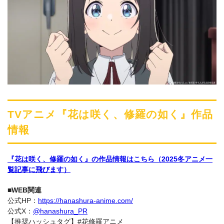
TVアニメ『花は咲く、修羅の如く』作品
情報
『花は咲く、修羅の如く』の作品情報はこちら（2025冬アニメ一
覧記事に飛びます）
■WEB関連
公式HP：
https://hanashura-anime.com/
公式X：
@hanashura_PR
【推奨ハッシュタグ】#花修羅アニメ