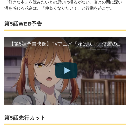
「好きな本」を読みたいとの思いは揺るがない。杏との間に深い
溝を感じる花奈は、「仲良くなりたい！」と行動を起こす。
第5話WEB予告
【第5話予告映像】TVアニメ「花は咲く、修羅の如く」｜毎週火曜放送中！
第5話先行カット