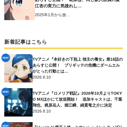
江杏の実力に気後れし…
2025年1月から放…
新着記事はこちら
TVアニメ『本好きの下剋上 領主の養女』第18話の
あらすじ公開！ ブリギッテの危機にダームエル
がとった行動とは…
2026.8.10
TVアニメ『ロメリア戦記』2026年10月よりTOKY
O MXほかにて放送開始！ 追加キャストは、千葉
翔也、梶原岳人、堀江瞬、綿貫竜之介に決定
2026.8.10