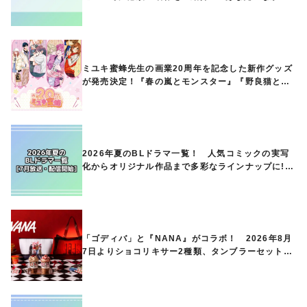
ランキングは？
ミユキ蜜蜂先生の画業20周年を記念した新作グッズ
が発売決定！『春の嵐とモンスター』『野良猫と
狼』『営業ですから』『なまいきざかり。』から、
ときめくアイテムが登場♪
2026年夏のBLドラマ一覧！ 人気コミックの実写
化からオリジナル作品まで多彩なラインナップに!!
【7月放送・配信開始】
「ゴディバ」と『NANA』がコラボ！ 2026年8月
7日よりショコリキサー2種類、タンブラーセットな
ど第1弾商品が発売へ