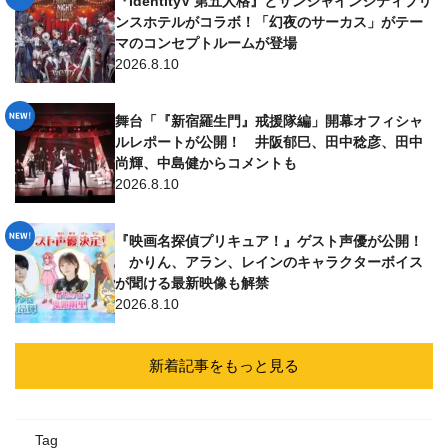
『IdentityV 第五人格』とサンシャインシティプリ
ンスホテルがコラボ！「幻夜のサーカス」がテー
マのコンセプトルームが登場
2026.8.10
舞台「『新宿羅生門』戒援隊編」開幕オフィシャ
ルレポートが公開！ 井阪郁巳、田中稔彦、田中
尚輝、中島健からコメントも
2026.8.10
『映画名探偵プリキュア！』ゲスト声優が公開！
かりん、アラン、レインのキャラクターボイス
が聞ける最新映像も解禁
2026.8.10
新着記事をもっと見る
Tag