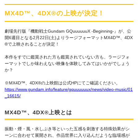
MX4D™、4DX®の上映が決定！
劇場先行版『機動戦士Gundam GQuuuuuuX -Beginning-』が、公
開6週目となる2月22日(土)よりラージフォーマットMX4D™、4DX
®で上映されることが決定！
本作をすでに鑑賞された方も鑑賞されていない方も、ラージフォ
ーマットでしか味わえない映像を体験してみてはいかがでしょう
か？
※MX4D™、4DX®の上映館は公式HPにてご確認ください。
https://www.gundam.info/feature/gquuuuuux/news/video-music/01
_16615/
MX4D™、4DX®上映とは
振動・煙・風・水しぶき等といった五感を刺激する特殊効果がシ
ーンに合わせて展開され、作品世界に入り込んだような臨場感が