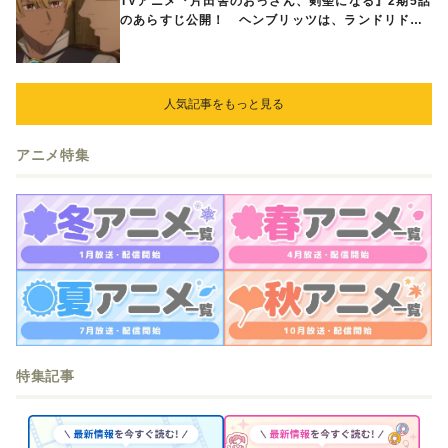
TVアニメ『片田舎のおっさん、剣聖になる』2期5話
のあらすじ公開！ ヘンブリッツは、ランドリドに
立ち合いを申し入れ…
人気記事をもっと見る
アニメ特集
特集記事