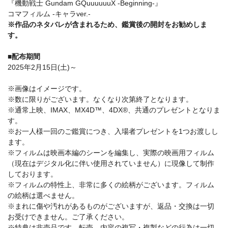
『機動戦士 Gundam GQuuuuuuX -Beginning-』
コマフィルム -キャラver.-
※作品のネタバレが含まれるため、鑑賞後の開封をお勧めしま
す。
■配布期間
2025年2月15日(土)～
※画像はイメージです。
※数に限りがございます。なくなり次第終了となります。
※通常上映、IMAX、MX4D™、4DX®、共通のプレゼントとなりま
す。
※お一人様一回のご鑑賞につき、入場者プレゼントを1つお渡しし
ます。
※フィルムは映画本編のシーンを編集し、実際の映画用フィルム
（現在はデジタル化に伴い使用されていません）に現像して制作
しております。
※フィルムの特性上、非常に多くの絵柄がございます。フィルム
の絵柄は選べません。
※まれに傷や汚れがあるものがございますが、返品・交換は一切
お受けできません。ご了承ください。
※特典は非売品です。転売、内容の複写・複製などの行為は一切