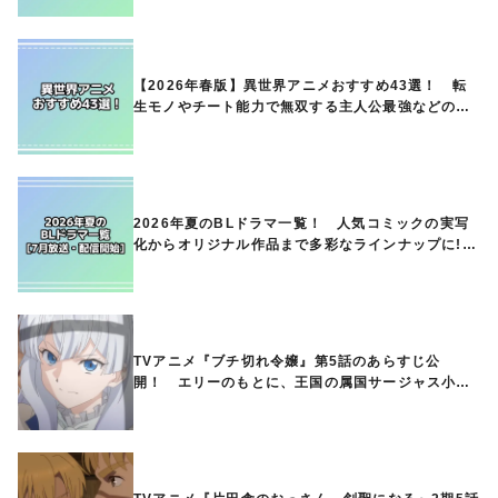
【2026年春版】異世界アニメおすすめ43選！ 転
生モノやチート能力で無双する主人公最強などの人
気作品、異世界ファンタジーや隠れた名作までご紹
介!!
2026年夏のBLドラマ一覧！ 人気コミックの実写
化からオリジナル作品まで多彩なラインナップに!!
【7月放送・配信開始】
TVアニメ『ブチ切れ令嬢』第5話のあらすじ公
開！ エリーのもとに、王国の属国サージャス小王
国が帝国に宣戦布告したと急報が入る