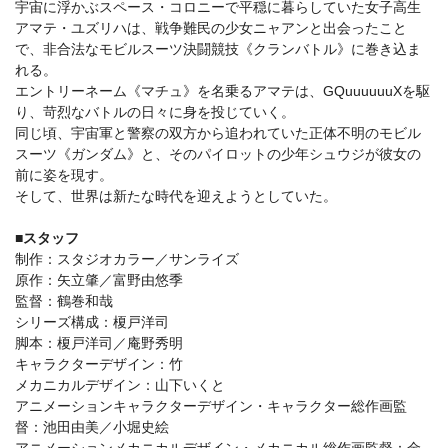
宇宙に浮かぶスペース・コロニーで平穏に暮らしていた女子高生
アマテ・ユズリハは、戦争難民の少女ニャアンと出会ったこと
で、非合法なモビルスーツ決闘競技《クランバトル》に巻き込ま
れる。
エントリーネーム《マチュ》を名乗るアマテは、GQuuuuuuXを駆
り、苛烈なバトルの日々に身を投じていく。
同じ頃、宇宙軍と警察の双方から追われていた正体不明のモビル
スーツ《ガンダム》と、そのパイロットの少年シュウジが彼女の
前に姿を現す。
そして、世界は新たな時代を迎えようとしていた。
■スタッフ
制作：スタジオカラー／サンライズ
原作：矢立肇／富野由悠季
監督：鶴巻和哉
シリーズ構成：榎戸洋司
脚本：榎戸洋司／庵野秀明
キャラクターデザイン：竹
メカニカルデザイン：山下いくと
アニメーションキャラクターデザイン・キャラクター総作画監
督：池田由美／小堀史絵
アニメーションメカニカルデザイン・メカニカル総作画監督：金