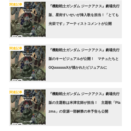
関連記事
『機動戦士ガンダム ジークアクス』劇場先行
版、星街すいせいが挿入歌を担当！「とても
光栄です」アーティストコメントが公開
関連記事
『機動戦士ガンダム ジークアクス』劇場先行
版のキービジュアルが公開！ マチュたちと
GQuuuuuuXが描かれたビジュアルに
関連記事
『機動戦士ガンダム ジークアクス』劇場先行
版の主題歌は米津玄師が担当！ 主題歌「Pla
zma」の音源一部解禁の本予告も公開