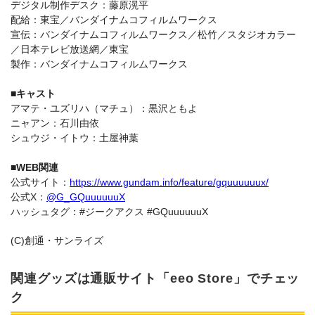
デジタル制作デスク：藤原滉平
配給：東宝／バンダイナムコフィルムワークス
宣伝：バンダイナムコフィルムワークス／松竹／スタジオカラー
／日本テレビ放送網／東宝
製作：バンダイナムコフィルムワークス
■キャスト
アマテ・ユズリハ（マチュ）：黒沢ともよ
ニャアン：石川由依
シュウジ・イトウ：土屋神葉
■WEB関連
公式サイト：
https://www.gundam.info/feature/gquuuuuux/
公式X：
@G_GQuuuuuuX
ハッシュタグ：#ジークアクス #GQuuuuuuX
(C)創通・サンライズ
関連グッズは通販サイト「eeo Store」でチェッ
ク