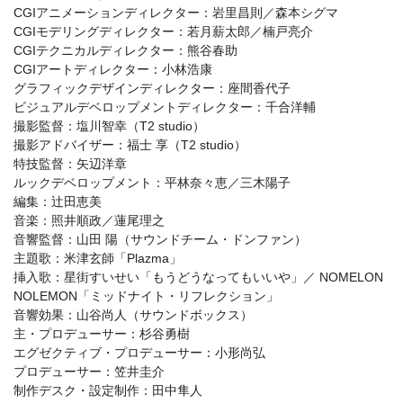
CGIアニメーションディレクター：岩里昌則／森本シグマ
CGIモデリングディレクター：若月薪太郎／楠戸亮介
CGIテクニカルディレクター：熊谷春助
CGIアートディレクター：小林浩康
グラフィックデザインディレクター：座間香代子
ビジュアルデベロップメントディレクター：千合洋輔
撮影監督：塩川智幸（T2 studio）
撮影アドバイザー：福士 享（T2 studio）
特技監督：矢辺洋章
ルックデベロップメント：平林奈々恵／三木陽子
編集：辻󠄀田恵美
音楽：照井順政／蓮尾理之
音響監督：山田 陽（サウンドチーム・ドンファン）
主題歌：米津玄師「Plazma」
挿入歌：星街すいせい「もうどうなってもいいや」／ NOMELON
NOLEMON「ミッドナイト・リフレクション」
音響効果：山谷尚人（サウンドボックス）
主・プロデューサー：杉谷勇樹
エグゼクティブ・プロデューサー：小形尚弘
プロデューサー：笠井圭介
制作デスク・設定制作：田中隼人