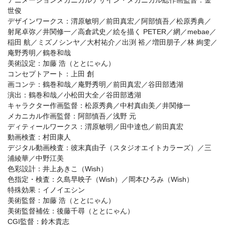
世俊
デザインワークス：渭原敏明／前田真宏／阿部慎吾／松原秀典／
射尾卓弥／井関修一／高倉武史／絵を描く PETER／網／mebae／
稲田 航／ミズノシンヤ／大村祐介／出渕 裕／増田朋子／林 絢雯／
庵野秀明／鶴巻和哉
美術設定：加藤 浩（ととにゃん）
コンセプトアート：上田 創
画コンテ：鶴巻和哉／庵野秀明／前田真宏／谷田部透湖
演出：鶴巻和哉／小松田大全／谷田部透湖
キャラクター作画監督：松原秀典／中村真由美／井関修一
メカニカル作画監督：阿部慎吾／浅野 元
ディティールワークス：渭原敏明／田中達也／前田真宏
動画検査：村田康人
デジタル動画検査：彼末真由子（スタジオエイトカラーズ）／三
浦綾華／中野江美
色彩設計：井上あきこ（Wish）
色指定・検査：久島早映子（Wish）／岡本ひろみ（Wish）
特殊効果：イノイエシン
美術監督：加藤 浩（ととにゃん）
美術監督補佐：後藤千尋（ととにゃん）
CGI監督：鈴木貴志