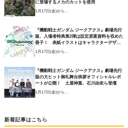
に登場するメカのカットを使用
1月17日(金)から…
『機動戦士ガンダム ジークアクス』劇場先行
版、入場者特典第2弾は設定原案資料を収めた
冊子！ 表紙イラストはキャラクターデザイ
ン・竹による描き下ろし
1月17日(金)から…
『機動戦士ガンダム ジークアクス』劇場先行
版の大ヒット御礼舞台挨拶オフィシャルレポ
ートが公開！ 土屋神葉、石川由依ら登壇
1月17日(金)から…
新着記事はこちら