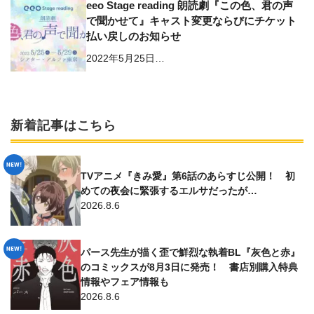
eeo Stage reading 朗読劇『この色、君の声
で聞かせて』キャスト変更ならびにチケット
払い戻しのお知らせ
2022年5月25日…
新着記事はこちら
TVアニメ『きみ愛』第6話のあらすじ公開！ 初
めての夜会に緊張するエルサだったが…
2026.8.6
パース先生が描く歪で鮮烈な執着BL『灰色と赤』
のコミックスが8月3日に発売！ 書店別購入特典
情報やフェア情報も
2026.8.6