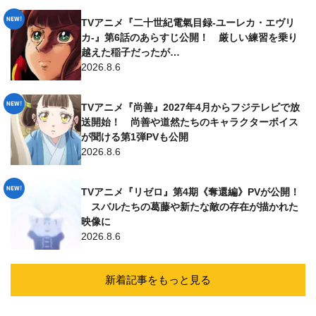
TVアニメ『二十世紀電氣目録-ユーレカ・エヴリ
カ-』第6話のあらすじ公開！ 厳しい練習を乗り
越えた稲子だったが…
2026.8.6
TVアニメ『尚善』2027年4月からフジテレビで放
送開始！ 尚善や道然たちのキャラクターボイス
が聞ける第1弾PVも公開
2026.8.6
TVアニメ『リゼロ』第4期《奪還編》PVが公開！
スバルたちの葛藤や新たな敵の存在が描かれた
映像に
2026.8.6
新着記事をもっと見る