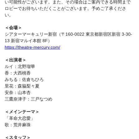
い可能性がございます。また、その場合はご案内できる時間まで
ロビーでお待ちいただくことがございます。予めご了承くださ
い。
＜会場＞
シアターマーキュリー新宿（〒160-0022 東京都新宿区新宿 3-30-
13 新宿マルイ本館 8F）
https://theatre-mercury.com/
＜出演者＞
ルイ：北野瑠華
香：大西桃香
みちる：佐倉ちひろ
里花：森脇梨々夏
安奈：山本杏
三鷹奈津子：三戸なつめ
＜メインテーマ＞
「革命大恋愛」
歌：荒井麻珠
＜スタッフ＞