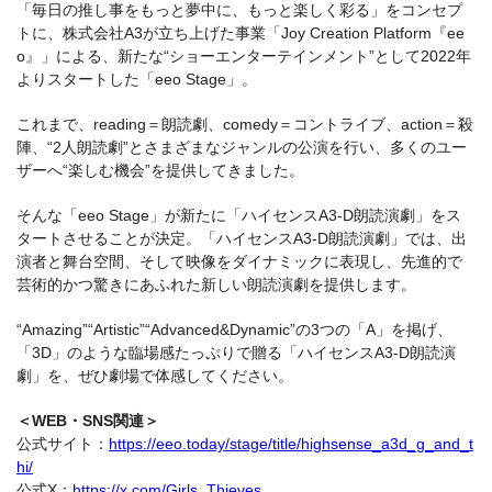
「毎日の推し事をもっと夢中に、もっと楽しく彩る」をコンセプ
トに、株式会社A3が立ち上げた事業「Joy Creation Platform『ee
o』」による、新たな“ショーエンターテインメント”として2022年
よりスタートした「eeo Stage」。
これまで、reading＝朗読劇、comedy＝コントライブ、action＝殺
陣、“2人朗読劇”とさまざまなジャンルの公演を行い、多くのユー
ザーへ“楽しむ機会”を提供してきました。
そんな「eeo Stage」が新たに「ハイセンスA3-D朗読演劇」をス
タートさせることが決定。「ハイセンスA3-D朗読演劇」では、出
演者と舞台空間、そして映像をダイナミックに表現し、先進的で
芸術的かつ驚きにあふれた新しい朗読演劇を提供します。
“Amazing”“Artistic”“Advanced&Dynamic”の3つの「A」を掲げ、
「3D」のような臨場感たっぷりで贈る「ハイセンスA3-D朗読演
劇」を、ぜひ劇場で体感してください。
＜WEB・SNS関連＞
公式サイト：
https://eeo.today/stage/title/highsense_a3d_g_and_t
hi/
公式X：
https://x.com/Girls_Thieves