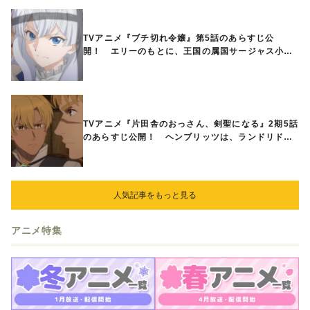
TVアニメ『ブチ切れ令嬢』第5話のあらすじ公
開！ エリーのもとに、王国の属国サージャス小王
国が帝国に宣戦布告したと急報が入る
TVアニメ『片田舎のおっさん、剣聖になる』2期5話
のあらすじ公開！ ヘンブリッツは、ランドリドに
立ち合いを申し入れ…
人気記事をもっと見る
アニメ特集