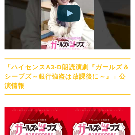
「ハイセンスA3-D朗読演劇『ガールズ＆
シーブズ～銀行強盗は放課後に～』」公
演情報