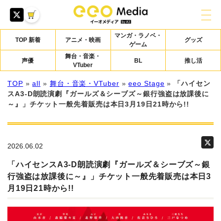
マンガ・ラノベ・
TOP 新着
アニメ・映画
グッズ
ゲーム
舞台・音楽・
声優
BL
推し活
VTuber
TOP
»
all
»
舞台・音楽・VTuber
»
eeo Stage
»
「ハイセン
スA3-D朗読演劇『ガールズ＆シーブズ～銀行強盗は放課後に
～』」チケット一般先着販売は本日3月19日21時から!!
2026.06.02
「ハイセンスA3-D朗読演劇『ガールズ＆シーブズ～銀
行強盗は放課後に～』」チケット一般先着販売は本日3
月19日21時から!!