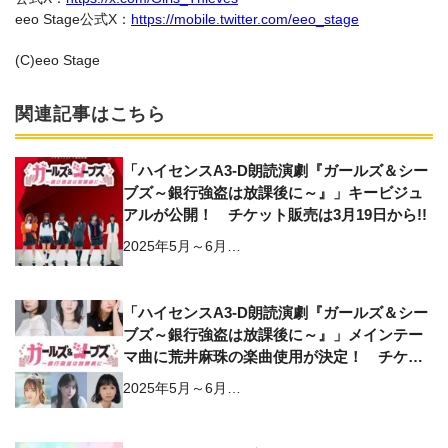
eeo Stage公式X：
https://mobile.twitter.com/eeo_stage
(C)eeo Stage
関連記事はこちら
「ハイセンスA3-D朗読演劇『ガールズ＆シー
ブズ～銀行強盗は放課後に～』」キービジュ
アルが公開！ チケット販売は3月19日から!!
2025年5月～6月…
「ハイセンスA3-D朗読演劇『ガールズ＆シー
ブズ～銀行強盗は放課後に～』」メインテー
マ曲に荒井麻珠の楽曲使用が決定！ チケッ
ト情報も解禁へ
2025年5月～6月…