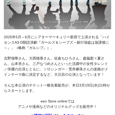
2025年5月～6月にシアターマーキュリー新宿で上演される「ハイ
センスA3-D朗読演劇『ガールズ＆シーブズ～銀行強盗は放課後に
～』」（略称『ガルシブ』）。
北野瑠華さん、大西桃香さん、佐倉ちひろさん、森脇梨々夏さ
ん、山本杏さん、三戸なつめさんといった活躍中の女性タレント
／俳優の出演とともに、ソロシンガー・荒井麻珠さんの楽曲がメ
インテーマ曲に決定するなど、大注目の公演となっています！
そんな本公演のチケット一般先着販売が、本日3月19日(水)21時か
らスタートします。
eeo Store onlineでは
アニメや漫画などのオリジナルグッズを販売中！