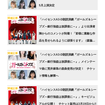
5月上演決定
関連記事
「ハイセンスA3-D朗読演劇『ガールズ＆シー
ブズ～銀行強盗は放課後に～』」より出演者
陣からのコメントが到着！「皆様に素敵な作
品を見せられるように頑張ります」（森脇
梨々夏）
関連記事
「ハイセンスA3-D朗読演劇『ガールズ＆シー
ブズ～銀行強盗は放課後に～』」メインテー
マ曲に荒井麻珠の楽曲使用が決定！ チケッ
ト情報も解禁へ
関連記事
「ハイセンスA3-D朗読演劇『ガールズ＆シー
ブズ～銀行強盗は放課後に～』」キービジュ
アルが公開！ チケット販売は3月19日から!!