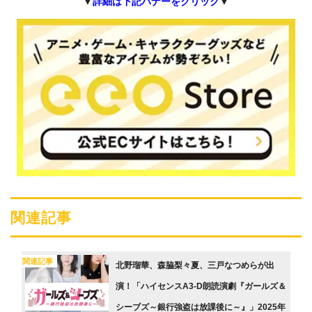
▼
詳細は下記バナーをクリック
▼
関連記事
関連記事
北野瑠華、森脇梨々夏、三戸なつめらが出
演！「ハイセンスA3-D朗読演劇『ガールズ＆
シーブズ～銀行強盗は放課後に～』」2025年