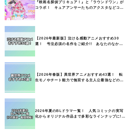
『映画名探偵プリキュア！』と「ラウンドワン」が
コラボ！ キュアアンサーたちのアクスタなどコラ
ボグッズが8月1日から登場
【2026年最新版】泣ける感動アニメおすすめ30
選！ 号泣必須の名作をご紹介!! あなたのなかの
ランキングは？
【2026年春版】異世界アニメおすすめ43選！ 転
生モノやチート能力で無双する主人公最強などの人
気作品、異世界ファンタジーや隠れた名作までご紹
介!!
2026年夏のBLドラマ一覧！ 人気コミックの実写
化からオリジナル作品まで多彩なラインナップに!!
【7月放送・配信開始】