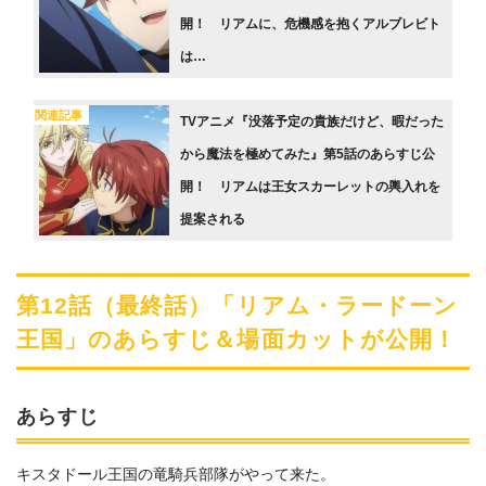
開！ リアムに、危機感を抱くアルブレビト
は…
関連記事
TVアニメ『没落予定の貴族だけど、暇だった
から魔法を極めてみた』第5話のあらすじ公
開！ リアムは王女スカーレットの輿入れを
提案される
第12話（最終話）「リアム・ラードーン
王国」のあらすじ＆場面カットが公開！
あらすじ
キスタドール王国の竜騎兵部隊がやって来た。