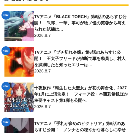
TVアニメ『BLACK TORCH』第6話のあらすじ公
開！ 弐郎、一華、零司が物ノ怪の芙蓉から与え
られた試練は…
2026.8.7
TVアニメ『ブチ切れ令嬢』第6話のあらすじ公
開！ 王太子フリードが独断で軍を動員し、村人
を蹂躙したと知ったエリーは…
2026.8.7
十夜原作『転生した大聖女』が初の舞台化、2027
年1月に上演決定！ フィーア役・本西彩希帆ほか
主要キャスト第1弾も公開へ
2026.8.7
TVアニメ『手札が多めのビクトリア』第6話のあ
らすじ公開！ ノンナとの穏やかな暮らしに幸せ