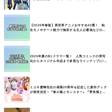
オリジナルグッズの販売も
【2026年春版】異世界アニメおすすめ43選！ 転
生モノやチート能力で無双する主人公最強などの人
気作品、異世界ファンタジーや隠れた名作までご紹
介!!
2026年夏のBLドラマ一覧！ 人気コミックの実写
化からオリジナル作品まで多彩なラインナップに!!
【7月放送・配信開始】
ミユキ蜜蜂先生の画業20周年を記念した新作グッズ
が発売決定！『春の嵐とモンスター』『野良猫と
狼』『営業ですから』『なまいきざかり。』から、
ときめくアイテムが登場♪