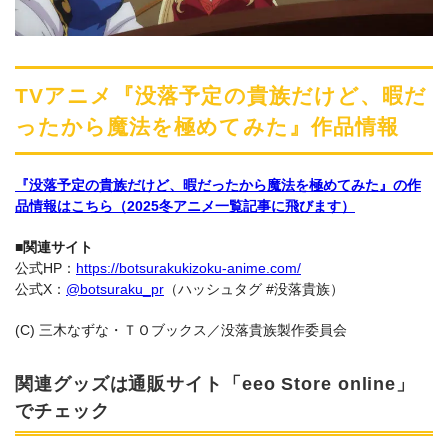
TVアニメ『没落予定の貴族だけど、暇だ
ったから魔法を極めてみた』作品情報
『没落予定の貴族だけど、暇だったから魔法を極めてみた』の作
品情報はこちら（2025冬アニメ一覧記事に飛びます）
■関連サイト
公式HP：
https://botsurakukizoku-anime.com/
公式X：
@botsuraku_pr
（ハッシュタグ #没落貴族）
(C) 三木なずな・ＴＯブックス／没落貴族製作委員会
関連グッズは通販サイト「eeo Store online」
でチェック