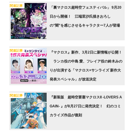
関連記事
「裏マクロス超時空フェスティバル」 9月20
日から開催！ 江端里沙氏描きおろし
の”闇”を感じさせるキャラクター7人が登場
関連記事
『マクロス』新作、3月2日に新情報が公開！
ランカ役の中島 愛、フレイア役の鈴木みの
りが出演する「マクロス×サンライズ 新作大
発表スペシャル」が放送決定
関連記事
『新装版 超時空要塞マクロスII -LOVERS A
GAIN- 』が8月27日に発売決定！ 幻のコミ
カライズ作品が復刻