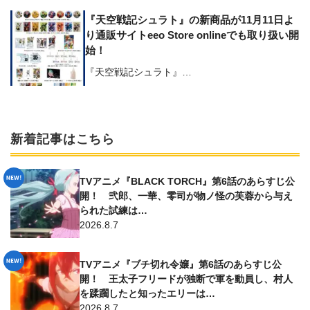
『天空戦記シュラト』の新商品が11月11日よ
り通販サイトeeo Store onlineでも取り扱い開
始！
『天空戦記シュラト』…
新着記事はこちら
TVアニメ『BLACK TORCH』第6話のあらすじ公
開！ 弐郎、一華、零司が物ノ怪の芙蓉から与え
られた試練は…
2026.8.7
TVアニメ『ブチ切れ令嬢』第6話のあらすじ公
開！ 王太子フリードが独断で軍を動員し、村人
を蹂躙したと知ったエリーは…
2026.8.7