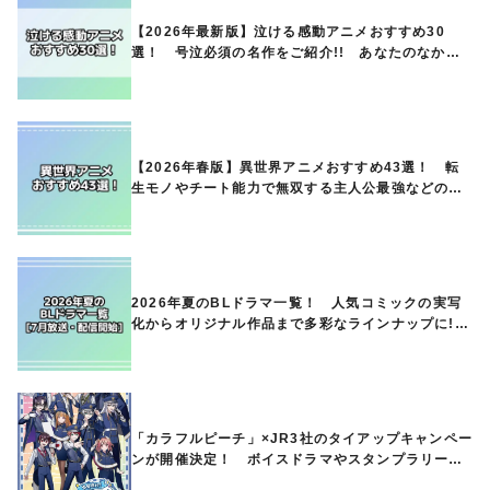
【2026年最新版】泣ける感動アニメおすすめ30
選！ 号泣必須の名作をご紹介!! あなたのなかの
ランキングは？
【2026年春版】異世界アニメおすすめ43選！ 転
生モノやチート能力で無双する主人公最強などの人
気作品、異世界ファンタジーや隠れた名作までご紹
介!!
2026年夏のBLドラマ一覧！ 人気コミックの実写
化からオリジナル作品まで多彩なラインナップに!!
【7月放送・配信開始】
「カラフルピーチ」×JR3社のタイアップキャンペー
ンが開催決定！ ボイスドラマやスタンプラリー、
オリジナルグッズの販売も