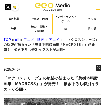
マンガ・ラノベ・
TOP 新着
アニメ・映画
グッズ
ゲーム
舞台・音楽・
声優
BL
推し活
VTuber
TOP
»
all
»
アニメ・映画
»
アニメ
»
「マクロスシリーズ」
の軌跡が詰まった『美樹本晴彦画集「MACROSS」』が発
売！ 描き下ろし特別イラストが公開へ
2025.04.07
「マクロスシリーズ」の軌跡が詰まった『美樹本晴彦
画集「MACROSS」』が発売！ 描き下ろし特別イラ
ストが公開へ