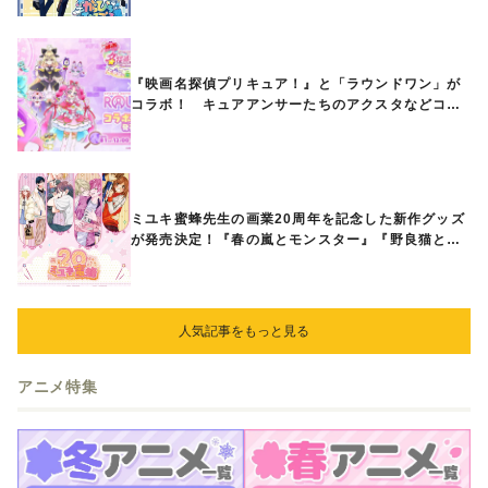
『映画名探偵プリキュア！』と「ラウンドワン」が
コラボ！ キュアアンサーたちのアクスタなどコラ
ボグッズが8月1日から登場
ミユキ蜜蜂先生の画業20周年を記念した新作グッズ
が発売決定！『春の嵐とモンスター』『野良猫と
狼』『営業ですから』『なまいきざかり。』から、
ときめくアイテムが登場♪
人気記事をもっと見る
アニメ特集