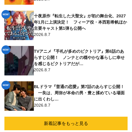
十夜原作『転生した大聖女』が初の舞台化、2027
年1月に上演決定！ フィーア役・本西彩希帆ほか
主要キャスト第1弾も公開へ
2026.8.7
TVアニメ『手札が多めのビクトリア』第6話のあ
らすじ公開！ ノンナとの穏やかな暮らしに幸せ
を感じるビクトリアだが…
2026.8.7
BLドラマ『普通の恋愛』第7話のあらすじ公開！
一良は、周弥が本命の男・豊と揉めている場面
に出くわし…
2026.8.7
新着記事をもっと見る