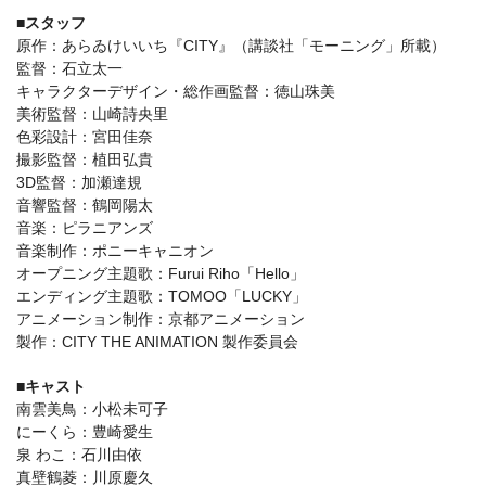
■スタッフ
原作：あらゐけいいち『CITY』（講談社「モーニング」所載）
監督：石立太一
キャラクターデザイン・総作画監督：徳山珠美
美術監督：山崎詩央里
色彩設計：宮田佳奈
撮影監督：植田弘貴
3D監督：加瀬達規
音響監督：鶴岡陽太
音楽：ピラニアンズ
音楽制作：ポニーキャニオン
オープニング主題歌：Furui Riho「Hello」
エンディング主題歌：TOMOO「LUCKY」
アニメーション制作：京都アニメーション
製作：CITY THE ANIMATION 製作委員会
■キャスト
南雲美鳥：小松未可子
にーくら：豊崎愛生
泉 わこ：石川由依
真壁鶴菱：川原慶久