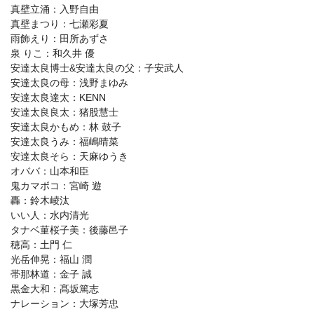
真壁立涌：入野自由
真壁まつり：七瀬彩夏
雨飾えり：田所あずさ
泉 りこ：和久井 優
安達太良博士&安達太良の父：子安武人
安達太良の母：浅野まゆみ
安達太良達太：KENN
安達太良良太：猪股慧士
安達太良かもめ：林 鼓子
安達太良うみ：福嶋晴菜
安達太良そら：天麻ゆうき
オババ：山本和臣
鬼カマボコ：宮崎 遊
轟：鈴木崚汰
いい人：水内清光
タナベ菫桜子美：後藤邑子
穂高：土門 仁
光岳伸晃：福山 潤
帯那林道：金子 誠
黒金大和：髙坂篤志
ナレーション：大塚芳忠