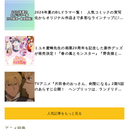
2026年夏のBLドラマ一覧！ 人気コミックの実写
化からオリジナル作品まで多彩なラインナップに!!
【7月放送・配信開始】
ミユキ蜜蜂先生の画業20周年を記念した新作グッズ
が発売決定！『春の嵐とモンスター』『野良猫と
狼』『営業ですから』『なまいきざかり。』から、
ときめくアイテムが登場♪
TVアニメ『片田舎のおっさん、剣聖になる』2期5話
のあらすじ公開！ ヘンブリッツは、ランドリドに
立ち合いを申し入れ…
人気記事をもっと見る
アニメ特集