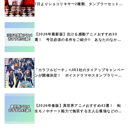
7日よりショコリキサー2種類、タンブラーセットな
ど第1弾商品が発売へ
【2026年最新版】泣ける感動アニメおすすめ30
選！ 号泣必須の名作をご紹介!! あなたのなかの
ランキングは？
「カラフルピーチ」×JR3社のタイアップキャンペー
ンが開催決定！ ボイスドラマやスタンプラリー、
オリジナルグッズの販売も
【2026年春版】異世界アニメおすすめ43選！ 転
生モノやチート能力で無双する主人公最強などの人
気作品、異世界ファンタジーや隠れた名作までご紹
介!!