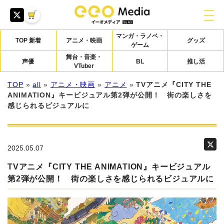
マンガ・ラノベ・
TOP 新着
アニメ・映画
グッズ
ゲーム
舞台・音楽・
声優
BL
推し活
VTuber
TOP
»
all
»
アニメ・映画
»
アニメ
»
TVアニメ『CITY THE
ANIMATION』キービジュアル第2弾が公開！ 街の楽しさを
感じられるビジュアルに
2025.05.07
TVアニメ『CITY THE ANIMATION』キービジュアル
第2弾が公開！ 街の楽しさを感じられるビジュアルに