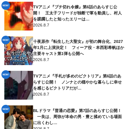
TVアニメ『ブチ切れ令嬢』第6話のあらすじ公
開！ 王太子フリードが独断で軍を動員し、村人
を蹂躙したと知ったエリーは…
2026.8.7
十夜原作『転生した大聖女』が初の舞台化、2027
年1月に上演決定！ フィーア役・本西彩希帆ほか
主要キャスト第1弾も公開へ
2026.8.7
TVアニメ『手札が多めのビクトリア』第6話のあ
らすじ公開！ ノンナとの穏やかな暮らしに幸せ
を感じるビクトリアだが…
2026.8.7
BLドラマ『普通の恋愛』第7話のあらすじ公開！
一良は、周弥が本命の男・豊と揉めている場面
に出くわし…
2026.8.7