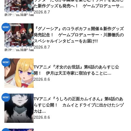
た新作グッズも発売へ！ ゲームプロデューサー
からのコメントはファン必見!!
2026.8.7
『グノーシア』のコラボカフェ開催＆新作グッズ
発売記念！ ゲームプロデューサー・川勝徹氏の
スペシャルインタビューをお届け!!
2026.8.7
TVアニメ『才女のお世話』第6話のあらすじ公
開！ 伊月は天王寺家に宿泊することに…
2026.8.6
TVアニメ『うしろの正面カムイさん』第6話のあ
らすじ公開！ カムイとドライブに出かけたシヅ
カは…
2026.8.6