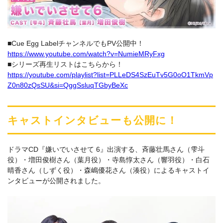
■Cue Egg LabelチャンネルでもPV公開中！
https://www.youtube.com/watch?v=NumieMRyFxg
■シリーズ再生リストはこちらから！
https://youtube.com/playlist?list=PLLeDS4SzEuTv5G0oO1TkmVp
Z0n80zQsSU&si=QggSsluqTGbyBeXc
キャストインタビューも公開に！
ドラマCD『嫌いでいさせて 6』出演する、斉藤壮馬さん（雫斗
役）・増田俊樹さん（葉月役）・寺島惇太さん（響羽役）・白石
晴香さん（しずく役）・森嶋優花さん（湊役）によるキャストイ
ンタビューが公開されました。