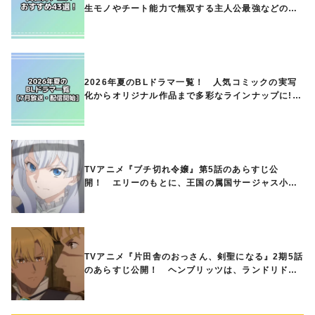
生モノやチート能力で無双する主人公最強などの人
気作品、異世界ファンタジーや隠れた名作までご紹
介!!
2026年夏のBLドラマ一覧！ 人気コミックの実写
化からオリジナル作品まで多彩なラインナップに!!
【7月放送・配信開始】
TVアニメ『ブチ切れ令嬢』第5話のあらすじ公
開！ エリーのもとに、王国の属国サージャス小王
国が帝国に宣戦布告したと急報が入る
TVアニメ『片田舎のおっさん、剣聖になる』2期5話
のあらすじ公開！ ヘンブリッツは、ランドリドに
立ち合いを申し入れ…