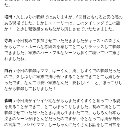
た。
増田：
久しぶりの収録ではありますが、6回目ともなると安心感の
ある現場でした。しかしストーリーは、このタイミングでこの話
か！ と少し緊張感をもちながら演じさせていただきました。
寺島：
今回初めて参加させていただきましたがキャストの皆さん
からもアットホームな雰囲気を感じてとてもリラックスして収録
できました。家族のハートフルなシーンも多くて聴いていて癒さ
れましたね。
白石：
今回の収録はママ、はーくん、湊、しずくでの収録だった
ので、久しぶりに家族で掛け合いすることができてとても嬉しか
ったです。なんて可愛い家族なんだ…愛おしい!! と、ほっこりし
ながら収録しておりました！
森嶋：
今回湊がイヤイヤ期ながらもまたすくすくと育っている姿
を見ることができて、とてもほっこりしました。初めて湊として
収録させていただいたときは湊も生まれたてで、もちろん台本も
泣きのシーンがほとんどだったのですが、今となっては湊が自分
の言葉で、パパやママ、しーちゃんにたくさんお話をして日常を