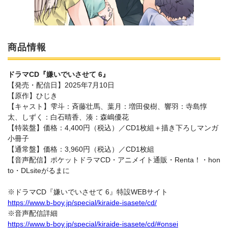
商品情報
ドラマCD『嫌いでいさせて 6』
【発売・配信日】2025年7月10日
【原作】ひじき
【キャスト】雫斗：斉藤壮馬、葉月：増田俊樹、響羽：寺島惇
太、しずく：白石晴香、湊：森嶋優花
【特装盤】価格：4,400円（税込）／CD1枚組＋描き下ろしマンガ
小冊子
【通常盤】価格：3,960円（税込）／CD1枚組
【音声配信】ポケットドラマCD・アニメイト通販・Renta！・hon
to・DLsiteがるまに
※ドラマCD『嫌いでいさせて 6』特設WEBサイト
https://www.b-boy.jp/special/kiraide-isasete/cd/
※音声配信詳細
https://www.b-boy.jp/special/kiraide-isasete/cd/#onsei