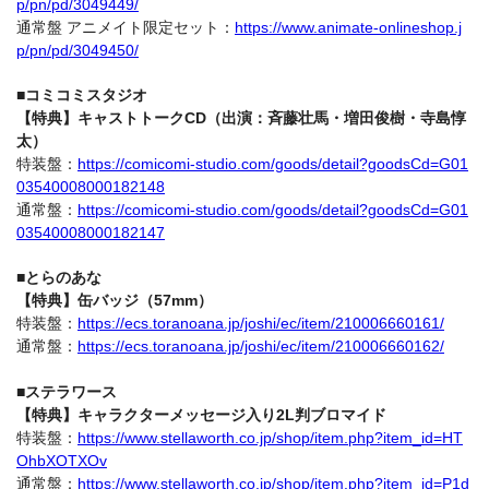
p/pn/pd/3049449/
通常盤 アニメイト限定セット：
https://www.animate-onlineshop.j
p/pn/pd/3049450/
■コミコミスタジオ
【特典】キャストトークCD（出演：斉藤壮馬・増田俊樹・寺島惇
太）
特装盤：
https://comicomi-studio.com/goods/detail?goodsCd=G01
03540008000182148
通常盤：
https://comicomi-studio.com/goods/detail?goodsCd=G01
03540008000182147
■とらのあな
【特典】缶バッジ（57mm）
特装盤：
https://ecs.toranoana.jp/joshi/ec/item/210006660161/
通常盤：
https://ecs.toranoana.jp/joshi/ec/item/210006660162/
■ステラワース
【特典】キャラクターメッセージ入り2L判ブロマイド
特装盤：
https://www.stellaworth.co.jp/shop/item.php?item_id=HT
OhbXOTXOv
通常盤：
https://www.stellaworth.co.jp/shop/item.php?item_id=P1d