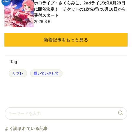
ホロライブ・さくらみこ、2ndライブが10月29日
に開催決定！ チケットの1次先行は8月10日から
受付スタート
2026.8.6
新着記事をもっと見る
Tag
リブレ
嫌いでいさせて
よく読まれている記事