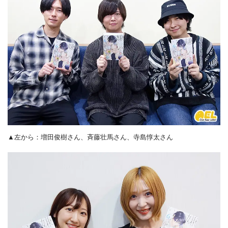
▲左から：増田俊樹さん、斉藤壮馬さん、寺島惇太さん