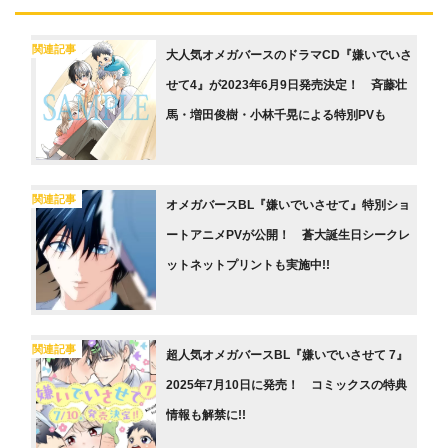
関連記事
大人気オメガバースのドラマCD『嫌いでいさ
せて4』が2023年6月9日発売決定！ 斉藤壮
馬・増田俊樹・小林千晃による特別PVも
関連記事
オメガバースBL『嫌いでいさせて』特別ショ
ートアニメPVが公開！ 蒼大誕生日シークレ
ットネットプリントも実施中!!
関連記事
超人気オメガバースBL『嫌いでいさせて 7』
2025年7月10日に発売！ コミックスの特典
情報も解禁に!!