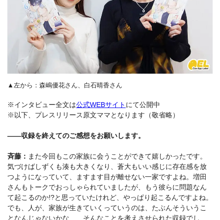
▲左から：森嶋優花さん、白石晴香さん
※インタビュー全文は
公式WEBサイト
にて公開中
※以下、プレスリリース原文ママとなります（敬省略）
――収録を終えてのご感想をお願いします。
斉藤：
また今回もこの家族に会うことができて嬉しかったです。
気づけばしずくも湊も大きくなり、蒼大もいい感じに存在感を放
つようになっていて、ますます目が離せない一家ですよね。増田
さんもトークでおっしゃられていましたが、もう彼らに問題なん
て起こるのか!?と思っていたけれど、やっぱり起こるんですよね。
でも、人が、家族が生きていくっていうのは、たぶんそういうこ
となんじゃないかな……そんなことを考えさせられた収録でし