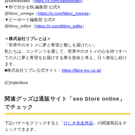
@saitokinako（
https://x.com/saitokinako
）
▼秒で分かるBL編集部 公式X
@bboc_omega（
https://x.com/bboc_omega
）
▼ビーボーイ編集部 公式X
@bboy_editor（
https://x.com/bboy_edito
）
＜株式会社リブレとは＞
「世界中のオトメに夢と希望と癒しを届けたい」
私たちは、コンテンツを通して、世界中のオトメの心を持つすべ
ての人に夢と希望をお届けする事を使命と考え、日々進化し続け
ます。
■株式会社リブレ公式サイト：
https://libre-inc.co.jp/
(C)hijiki/libre
関連グッズは通販サイト「eeo Store online」
でチェック
下記バナーをクリックすると「
ひじき先生作品
」の関連商品をチ
ェックできます。