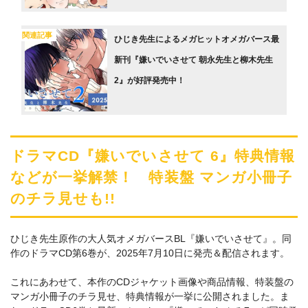
関連記事
ひじき先生によるメガヒットオメガバース最
新刊『嫌いでいさせて 朝永先生と柳木先生
2』が好評発売中！
ドラマCD『嫌いでいさせて 6』特典情報
などが一挙解禁！ 特装盤 マンガ小冊子
のチラ見せも!!
ひじき先生原作の大人気オメガバースBL『嫌いでいさせて』。同
作のドラマCD第6巻が、2025年7月10日に発売＆配信されます。
これにあわせて、本作のCDジャケット画像や商品情報、特装盤の
マンガ小冊子のチラ見せ、特典情報が一挙に公開されました。ま