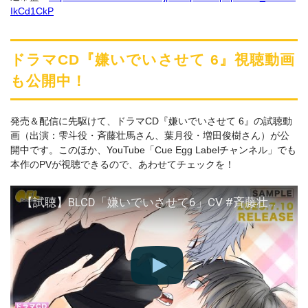
IkCd1CkP
ドラマCD『嫌いでいさせて 6』視聴動画
も公開中！
発売＆配信に先駆けて、ドラマCD『嫌いでいさせて 6』の試聴動
画（出演：雫斗役・斉藤壮馬さん、葉月役・増田俊樹さん）が公
開中です。このほか、YouTube「Cue Egg Labelチャンネル」でも
本作のPVが視聴できるので、あわせてチェックを！
【試聴】BLCD「嫌いでいさせて6」CV #斉藤壮馬 #増田俊樹