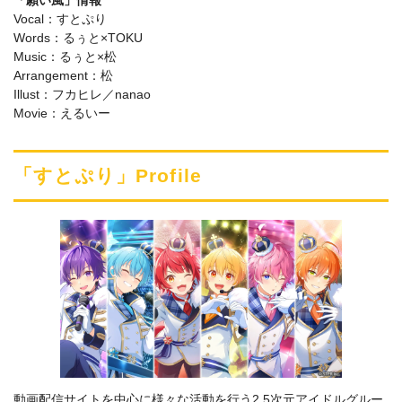
Vocal：すとぷり
Words：るぅと×TOKU
Music：るぅと×松
Arrangement：松
Illust：フカヒレ／nanao
Movie：えるいー
「すとぷり」Profile
動画配信サイトを中心に様々な活動を行う2.5次元アイドルグルー