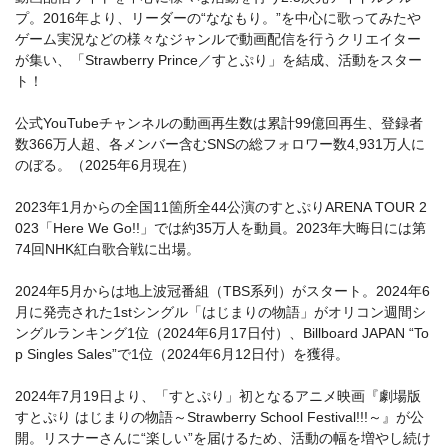
プ。2016年より、リーダーの“ななもり。”を中心に歌ってみたや
ゲーム実況などの様々なジャンルで動画配信を行うクリエイター
が集い、「Strawberry Prince／すとぷり」を結成、活動をスター
ト！
公式YouTubeチャンネルの動画再生数は累計99億回再生、登録者
数366万人超、各メンバー含むSNSの総フォロワー数4,931万人に
のぼる。（2025年6月現在）
2023年1月からの全国11箇所全44公演のすとぷりARENA TOUR 2
023「Here We Go!!」では約35万人を動員。2023年大晦日には第
74回NHK紅白歌合戦に出場。
2024年5月からは地上波冠番組（TBS系列）がスタート。2024年6
月に発売された1stシングル「はじまりの物語」がオリコン週間シ
ングルランキング1位（2024年6月17日付）、Billboard JAPAN “To
p Singles Sales”で1位（2024年6月12日付）を獲得。
2024年7月19日より、「すとぷり」初となるアニメ映画『劇場版
すとぷり はじまりの物語～Strawberry School Festival!!!～』が公
開。リスナーさんに“楽しい”を届けるため、活動の幅を増やし続け