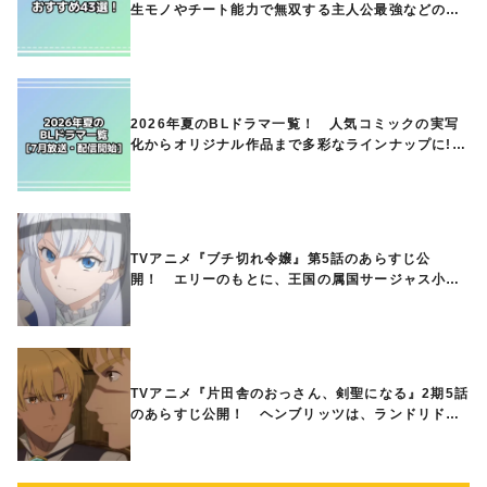
生モノやチート能力で無双する主人公最強などの人
気作品、異世界ファンタジーや隠れた名作までご紹
介!!
2026年夏のBLドラマ一覧！ 人気コミックの実写
化からオリジナル作品まで多彩なラインナップに!!
【7月放送・配信開始】
TVアニメ『ブチ切れ令嬢』第5話のあらすじ公
開！ エリーのもとに、王国の属国サージャス小王
国が帝国に宣戦布告したと急報が入る
TVアニメ『片田舎のおっさん、剣聖になる』2期5話
のあらすじ公開！ ヘンブリッツは、ランドリドに
立ち合いを申し入れ…