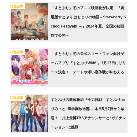
関連記事
「すとぷり」初のアニメ映画化が決定！『劇
場版すとぷり はじまりの物語～Strawberry S
chool Festival!!!～』2024年夏、全国の映画
館で公開へ
関連記事
「すとぷり」初の公式スマートフォン向けゲ
ームアプリ『すとぷりWith!!』3月17日にリリ
ース決定！ デートや添い寝体験が味わえる
関連記事
すとぷりの新冠番組『全力挑戦！すとぷりno
りみっと -苺学園放送部-』本日5月7日から放
送！ 井上貴博TBSアナウンサーと“ガチナレ
ーション”に挑戦