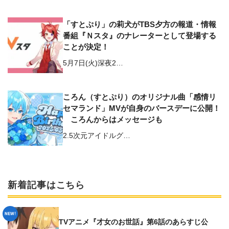
「すとぷり」の莉犬がTBS夕方の報道・情報
番組『Ｎスタ』のナレーターとして登場する
ことが決定！
5月7日(火)深夜2…
ころん（すとぷり）のオリジナル曲「感情リ
セマランド」MVが自身のバースデーに公開！
ころんからはメッセージも
2.5次元アイドルグ…
新着記事はこちら
TVアニメ『才女のお世話』第6話のあらすじ公