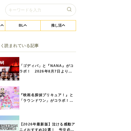
BL
推し活
よく読まれている記事
「ゴディバ」と『NANA』がコ
ラボ！ 2026年8月7日よりシ
ョコリキサー2種類、タンブラー
セットなど第1弾商品が発売へ
『映画名探偵プリキュア！』と
「ラウンドワン」がコラボ！
キュアアンサーたちのアクスタ
などコラボグッズが8月1日から
登場
【2026年最新版】泣ける感動ア
ニメおすすめ30選！ 号泣必須