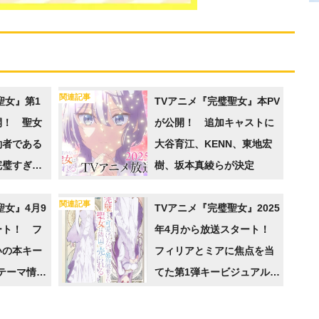
関連記事
聖女』第1
TVアニメ『完璧聖女』本PV
開！ 聖女
が公開！ 追加キャストに
約者である
大谷育江、KENN、東地宏
完璧すぎて
樹、坂本真綾らが決定
と婚約破棄
関連記事
聖女』4月9
TVアニメ『完璧聖女』2025
ート！ フ
年4月から放送スタート！
いの本キー
フィリアとミアに焦点を当
テーマ情報
てた第1弾キービジュアルが
公開