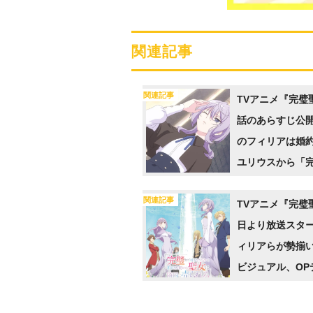
関連記事
関連記事
TVアニメ『完璧
話のあらすじ公
のフィリアは婚
ユリウスから「
可愛げがない」
関連記事
され…
TVアニメ『完璧
日より放送スタ
ィリアらが勢揃
ビジュアル、OP
などが公開