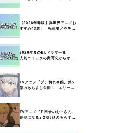
の名作をご紹介!! あなたのな
かのランキングは？
【2026年春版】異世界アニメお
すすめ43選！ 転生モノやチー
ト能力で無双する主人公最強な
どの人気作品、異世界ファンタ
ジーや隠れた名作までご紹介!!
2026年夏のBLドラマ一覧！
人気コミックの実写化からオリ
ジナル作品まで多彩なラインナ
ップに!!【7月放送・配信開始】
TVアニメ『ブチ切れ令嬢』第5
話のあらすじ公開！ エリーの
もとに、王国の属国サージャス
小王国が帝国に宣戦布告したと
急報が入る
TVアニメ『片田舎のおっさん、
剣聖になる』2期5話のあらすじ
公開！ ヘンブリッツは、ラン
ドリドに立ち合いを申し入れ…