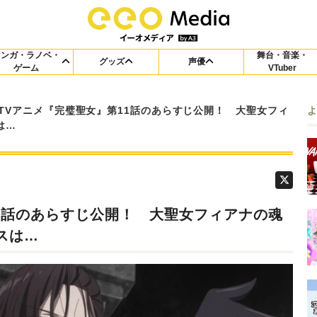
マンガ・ラノベ・
舞台・音楽・
グッズ
声優
ゲーム
VTuber
TVアニメ『完璧聖女』第11話のあらすじ公開！ 大聖女フィ
スは…
1話のあらすじ公開！ 大聖女フィアナの魂
ウスは…