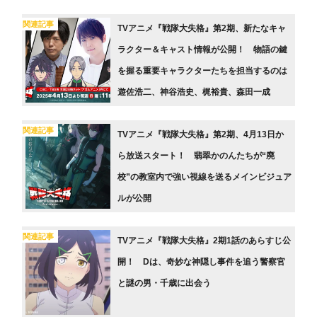
関連記事
TVアニメ『戦隊大失格』第2期、新たなキャ
ラクター＆キャスト情報が公開！ 物語の鍵
を握る重要キャラクターたちを担当するのは
遊佐浩二、神谷浩史、梶裕貴、森田一成
関連記事
TVアニメ『戦隊大失格』第2期、4月13日か
ら放送スタート！ 翡翠かのんたちが“廃
校”の教室内で強い視線を送るメインビジュア
ルが公開
関連記事
TVアニメ『戦隊大失格』2期1話のあらすじ公
開！ Dは、奇妙な神隠し事件を追う警察官
と謎の男・千歳に出会う