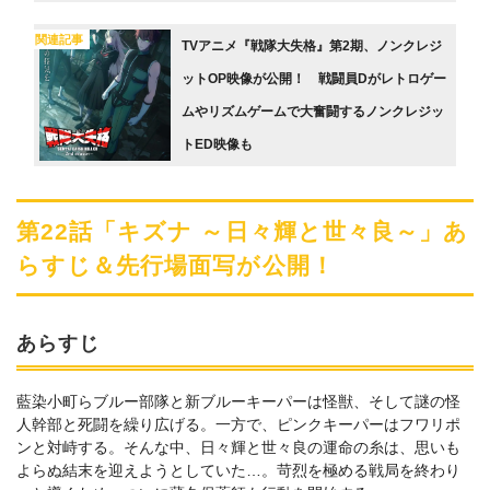
関連記事
TVアニメ『戦隊大失格』第2期、ノンクレジ
ットOP映像が公開！ 戦闘員Dがレトロゲー
ムやリズムゲームで大奮闘するノンクレジッ
トED映像も
第22話「キズナ ～日々輝と世々良～」あ
らすじ＆先行場面写が公開！
あらすじ
藍染小町らブルー部隊と新ブルーキーパーは怪獣、そして謎の怪
人幹部と死闘を繰り広げる。一方で、ピンクキーパーはフワリポ
ンと対峙する。そんな中、日々輝と世々良の運命の糸は、思いも
よらぬ結末を迎えようとしていた…。苛烈を極める戦局を終わり