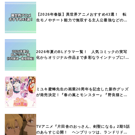
【2026年春版】異世界アニメおすすめ43選！ 転
生モノやチート能力で無双する主人公最強などの人
気作品、異世界ファンタジーや隠れた名作までご紹
介!!
2026年夏のBLドラマ一覧！ 人気コミックの実写
化からオリジナル作品まで多彩なラインナップに!!
【7月放送・配信開始】
ミユキ蜜蜂先生の画業20周年を記念した新作グッズ
が発売決定！『春の嵐とモンスター』『野良猫と
狼』『営業ですから』『なまいきざかり。』から、
ときめくアイテムが登場♪
TVアニメ『片田舎のおっさん、剣聖になる』2期5話
のあらすじ公開！ ヘンブリッツは、ランドリドに