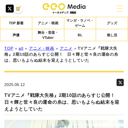
マンガ・ラノベ・
TOP 新着
アニメ・映画
グッズ
ゲーム
舞台・音楽・
声優
BL
推し活
VTuber
TOP
»
all
»
アニメ・映画
»
アニメ
»
TVアニメ『戦隊大失
格』2期10話のあらすじ公開！ 日々輝と世々良の運命の糸
は、思いもよらぬ結末を迎えようとしていた
2025.06.12
TVアニメ『戦隊大失格』2期10話のあらすじ公開！
日々輝と世々良の運命の糸は、思いもよらぬ結末を迎
えようとしていた