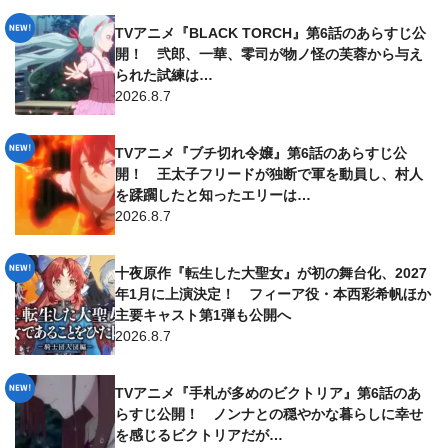
TVアニメ『BLACK TORCH』第6話のあらすじ公
開！ 弐郎、一華、零司が物ノ怪の芙蓉から与え
られた試練は…
2026.8.7
TVアニメ『ブチ切れ令嬢』第6話のあらすじ公
開！ 王太子フリードが独断で軍を動員し、村人
を蹂躙したと知ったエリーは…
2026.8.7
十夜原作『転生した大聖女』が初の舞台化、2027
年1月に上演決定！ フィーア役・本西彩希帆ほか
主要キャスト第1弾も公開へ
2026.8.7
TVアニメ『手札が多めのビクトリア』第6話のあ
らすじ公開！ ノンナとの穏やかな暮らしに幸せ
を感じるビクトリアだが…