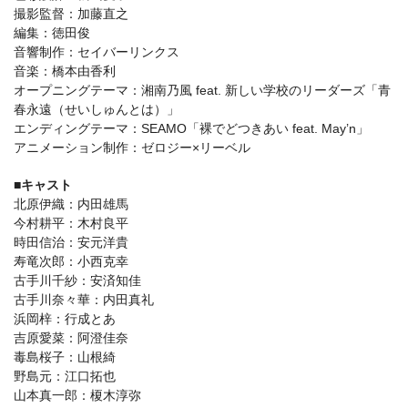
撮影監督：加藤直之
編集：徳田俊
音響制作：セイバーリンクス
音楽：橋本由香利
オープニングテーマ：湘南乃風 feat. 新しい学校のリーダーズ「青
春永遠（せいしゅんとは）」
エンディングテーマ：SEAMO「裸でどつきあい feat. May’n」
アニメーション制作：ゼロジー×リーベル
■キャスト
北原伊織：内田雄馬
今村耕平：木村良平
時田信治：安元洋貴
寿竜次郎：小西克幸
古手川千紗：安済知佳
古手川奈々華：内田真礼
浜岡梓：行成とあ
吉原愛菜：阿澄佳奈
毒島桜子：山根綺
野島元：江口拓也
山本真一郎：榎木淳弥