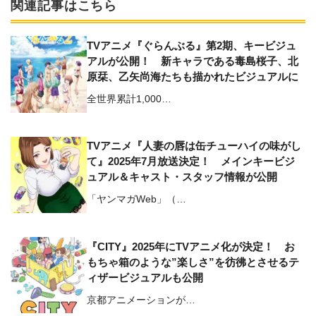
関連記事はこちら
TVアニメ『ぐらんぶる』第2期、キービジュ
アルが公開！ 新キャラである毒島桜子、北
原栞、乙矢尚海たちも描かれたビジュアルに
全世界累計1,000…
TVアニメ『人妻の唇は缶チューハイの味がし
て』2025年7月放送決定！ メインキービジ
ュアル＆キャスト・スタッフ情報が公開
「ヤンマガWeb」（…
『CITY』2025年にTVアニメ化が決定！ お
もちゃ箱のような”楽しさ”を彷彿とさせるテ
ィザービジュアルも公開
京都アニメーションが…