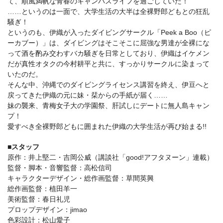
て、順風満帆な青春のキャンパスライフを過ごしていた！
……というのは一面で、大学生活の大半は全裸野郎どもとの狂乱
騒ぎ！
というのも、伊織が入ったダイビングサークル「Peek a Boo（ピ
ーカブー）」は、ダイビングはそこそこに屈強な男達が全裸にな
って酒を酌み交わすバカ騒ぎを日常としており、伊織はイケメン
だが真性オタクの今村耕平と共に、すっかりサークルに染まって
いたのだ。
そんな中、沖縄でのダイビングライセンス講習を終え、伊豆へと
戻ってきた伊織の元に妹・栞からの手紙が届く……
妹の襲来、青梅女子大の学園祭、肝試しにデートに無人島キャン
プ！
愛すべき全裸野郎どもに囲まれた伊織の大学生活が再び始まる!!
■スタッフ
原作：井上堅二・吉岡公威（講談社「good!アフタヌーン」連載）
監督・脚本・音響監督：高松信司
キャラクターデザイン・総作画監督：草間英興
総作画監督：植田羊一
美術監督：春日礼児
プロップデザイン：jimao
色彩設計：松山愛子