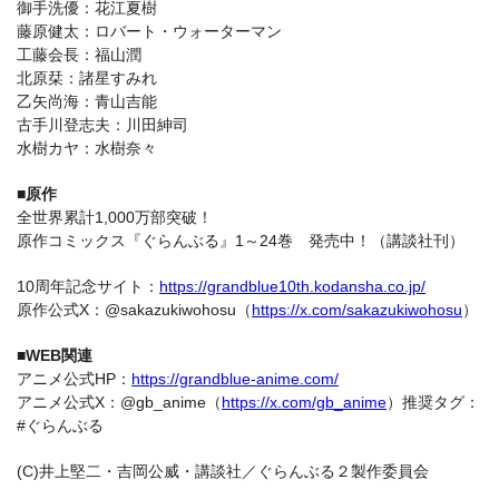
御手洗優：花江夏樹
藤原健太：ロバート・ウォーターマン
工藤会長：福山潤
北原栞：諸星すみれ
乙矢尚海：青山吉能
古手川登志夫：川田紳司
水樹カヤ：水樹奈々
■原作
全世界累計1,000万部突破！
原作コミックス『ぐらんぶる』1～24巻 発売中！（講談社刊）
10周年記念サイト：
https://grandblue10th.kodansha.co.jp/
原作公式X：@sakazukiwohosu（
https://x.com/sakazukiwohosu
）
■WEB関連
アニメ公式HP：
https://grandblue-anime.com/
アニメ公式X：@gb_anime（
https://x.com/gb_anime
）推奨タグ：
#ぐらんぶる
(C)井上堅二・吉岡公威・講談社／ぐらんぶる２製作委員会