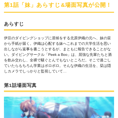
第1話「妹」あらすじ&場面写真が公開！
あらすじ
伊豆のダイビングショップに居候をする北原伊織の元へ、妹の栞
から手紙が届く。伊織は心配する妹へこれまでの大学生活を思い
出しながら返事を書こうとするが、まともに報告できることがな
い。ダイビングサークル「Peek a Boo」は、屈強な先輩たちと酒
を飲み交わし、全裸で騒ぐとんでもないところだ。そこで過ごし
ていたらもちろん学業はボロボロ。そんな伊織の生活を、栞は隠
しカメラでしっかりと監視していて…
第1話場面写真