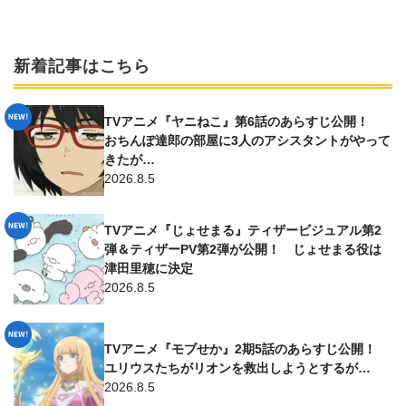
新着記事はこちら
TVアニメ『ヤニねこ』第6話のあらすじ公開！
おちんぽ達郎の部屋に3人のアシスタントがやって
きたが…
2026.8.5
TVアニメ『じょせまる』ティザービジュアル第2
弾＆ティザーPV第2弾が公開！ じょせまる役は
津田里穂に決定
2026.8.5
TVアニメ『モブせか』2期5話のあらすじ公開！
ユリウスたちがリオンを救出しようとするが…
2026.8.5