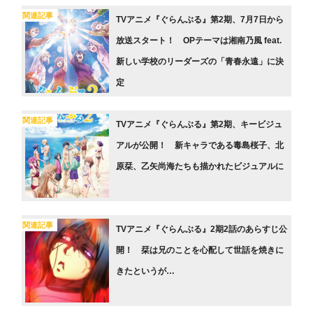
関連記事
TVアニメ『ぐらんぶる』第2期、7月7日から
放送スタート！ OPテーマは湘南乃風 feat.
新しい学校のリーダーズの「青春永遠」に決
定
関連記事
TVアニメ『ぐらんぶる』第2期、キービジュ
アルが公開！ 新キャラである毒島桜子、北
原栞、乙矢尚海たちも描かれたビジュアルに
関連記事
TVアニメ『ぐらんぶる』2期2話のあらすじ公
開！ 栞は兄のことを心配して世話を焼きに
きたというが…