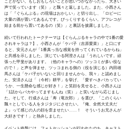
ことがない。もしおもしろいことが思いつかなかったら、大きい
声で笑っています（笑）」と飄々と返しました。また、小西さん
は「『ぐらんぶる』の現場はおかしい」と切り出し、「ロビーに
大量の酒が置いてあるんです。びっくりするくらい。アフレコが
始まる前から置いてあるの（笑）」と裏話を披露しました。
続いて行われたトークテーマは【ぐらんぶるキャラの中で1番の愛
されキャラは？】。小西さんが「ケバ子（吉原愛菜）」と口にす
ると、安元さんが「1番真っ当な感覚を持ってくれているからね」
と共感を示しました。演じている阿澄さんは「うれしいです。頑
張った甲斐があります。（他のキャラへの）ツッコミが多い役な
ので！」と声を弾ませ、ツッコまれる側の（役を演じる）内田雄
馬さんは「ケバ子がいないと回りませんから、我々」と認めまし
た。安済さんは「（今村）耕平」を挙げ、「愛すべきバカってい
うか、一生懸命な感じが好き！」と笑顔を見せると、小西さんは
「1話からバカやってますもんね（笑）」と笑いながら応じまし
た。そして、行成さんは「寿（竜次郎）」を選び、「このくらい
飄々としている人をタジタジにさせたい。『俺、全然大丈夫だ
よ』って感じの人の顔を歪ませたい……！ そういうお兄さんが
大好きです！」と熱弁しました。
イベント終盤には、フォトセッションが行われたのち、キャスト