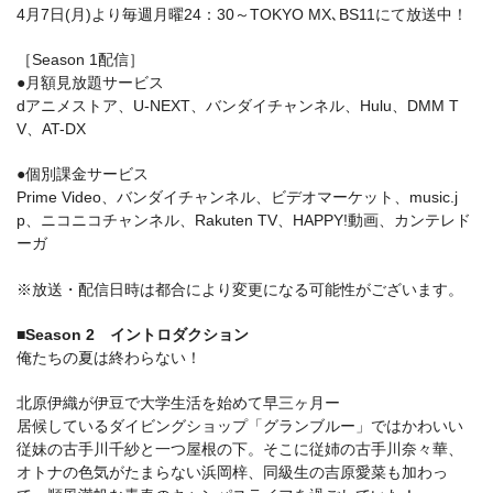
4月7日(月)より毎週月曜24：30～TOKYO MX､BS11にて放送中！
［Season 1配信］
●月額見放題サービス
dアニメストア、U-NEXT、バンダイチャンネル、Hulu、DMM T
V、AT-DX
●個別課金サービス
Prime Video、バンダイチャンネル、ビデオマーケット、music.j
p、ニコニコチャンネル、Rakuten TV、HAPPY!動画、カンテレド
ーガ
※放送・配信日時は都合により変更になる可能性がございます。
■Season 2 イントロダクション
俺たちの夏は終わらない！
北原伊織が伊豆で大学生活を始めて早三ヶ月ー
居候しているダイビングショップ「グランブルー」ではかわいい
従妹の古手川千紗と一つ屋根の下。そこに従姉の古手川奈々華、
オトナの色気がたまらない浜岡梓、同級生の吉原愛菜も加わっ