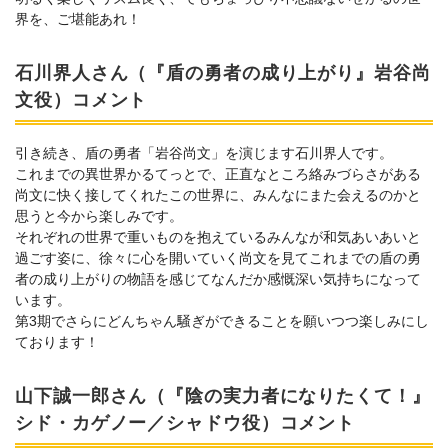
界を、ご堪能あれ！
石川界人さん（『盾の勇者の成り上がり』岩谷尚
文役）コメント
引き続き、盾の勇者「岩谷尚文」を演じます石川界人です。
これまでの異世界かるてっとで、正直なところ絡みづらさがある
尚文に快く接してくれたこの世界に、みんなにまた会えるのかと
思うと今から楽しみです。
それぞれの世界で重いものを抱えているみんなが和気あいあいと
過ごす姿に、徐々に心を開いていく尚文を見てこれまでの盾の勇
者の成り上がりの物語を感じてなんだか感慨深い気持ちになって
います。
第3期でさらにどんちゃん騒ぎができることを願いつつ楽しみにし
ております！
山下誠一郎さん（『陰の実力者になりたくて！』
シド・カゲノー／シャドウ役）コメント