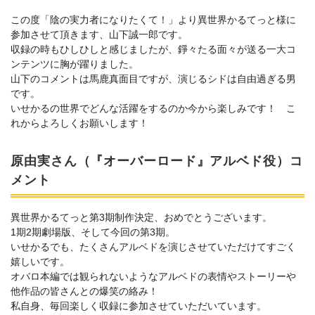
この度「陰の実力者になりたくて！」より異世界かるてっと様に
参加させて頂きます、山下誠一郎です。
収録の時もひしひしと感じましたが、錚々たる面々が送る一大コ
ンテンツに胸が躍りました。
山下のコメントは馬鹿真面目ですが、演じるシドは自由過ぎる男
です。
いせかるの世界でどんな活躍をするのか今から楽しみです！ こ
れからよろしくお願いします！
原由実さん（『オーバーロード』アルベド役）コ
メント
異世界かるてっと第3期制作決定、おめでとうございます。
1期2期劇場版、そして今回の第3期。
いせかるでも、たくさんアルベドを演じさせていただけてすごく
嬉しいです。
オバロ本編では観られないようなアルベドの表情やストーリーや
他作品の皆さんとの爆笑の絡み！
私自身、毎回楽しく収録に参加させていただいています。