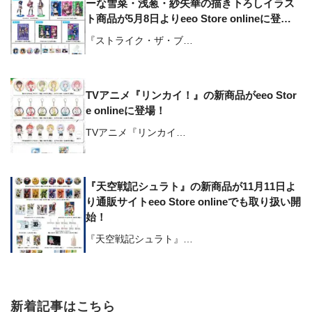
ーな雪菜・浅葱・紗矢華の描き下ろしイラス
ト商品が5月8日よりeeo Store onlineに登
場！
『ストライク・ザ・ブ…
TVアニメ『リンカイ！』の新商品がeeo Stor
e onlineに登場！
TVアニメ『リンカイ…
『天空戦記シュラト』の新商品が11月11日よ
り通販サイトeeo Store onlineでも取り扱い開
始！
『天空戦記シュラト』…
新着記事はこちら