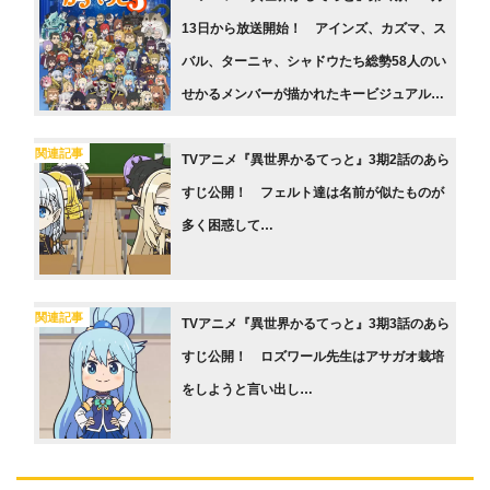
13日から放送開始！ アインズ、カズマ、ス
バル、ターニャ、シャドウたち総勢58人のい
せかるメンバーが描かれたキービジュアルも
公開
関連記事
TVアニメ『異世界かるてっと』3期2話のあら
すじ公開！ フェルト達は名前が似たものが
多く困惑して…
関連記事
TVアニメ『異世界かるてっと』3期3話のあら
すじ公開！ ロズワール先生はアサガオ栽培
をしようと言い出し…