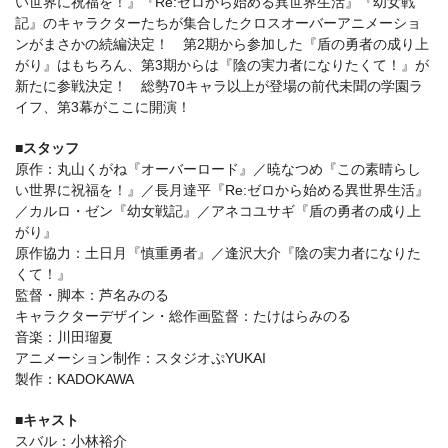
い世界に祝福を！』『Re:ゼロから始める異世界生活』『幼女戦
記』のキャラクターたちが集合したクロスオーバーアニメーショ
ンがまさかの続編決定！ 第2期から参加した『盾の勇者の成り上
がり』はもちろん、第3期からは『陰の実力者になりたくて！』が
新たに参戦決定！ 総勢70キャラ以上が登場の前代未聞の学園ラ
イフ、第3幕がここに開演！
■スタッフ
原作：丸山くがね『オーバーロード』／暁なつめ『この素晴らし
い世界に祝福を！』／長月達平『Re:ゼロから始める異世界生活』
／カルロ・ゼン『幼女戦記』／アネコユサギ『盾の勇者の成り上
がり』
原作協力：土日月『慎重勇者』／逢沢大介『陰の実力者になりた
くて！』
監督・脚本：芦名みのる
キャラクターデザイン・総作画監督：たけはらみのる
音楽：川田瑠夏
アニメーション制作：スタジオぷYUKAI
製作：KADOKAWA
■キャスト
スバル：小林裕介