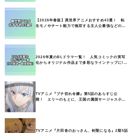
【2026年春版】異世界アニメおすすめ43選！ 転
生モノやチート能力で無双する主人公最強などの人
気作品、異世界ファンタジーや隠れた名作までご紹
介!!
2026年夏のBLドラマ一覧！ 人気コミックの実写
化からオリジナル作品まで多彩なラインナップに!!
【7月放送・配信開始】
TVアニメ『ブチ切れ令嬢』第5話のあらすじ公
開！ エリーのもとに、王国の属国サージャス小王
国が帝国に宣戦布告したと急報が入る
TVアニメ『片田舎のおっさん、剣聖になる』2期5話