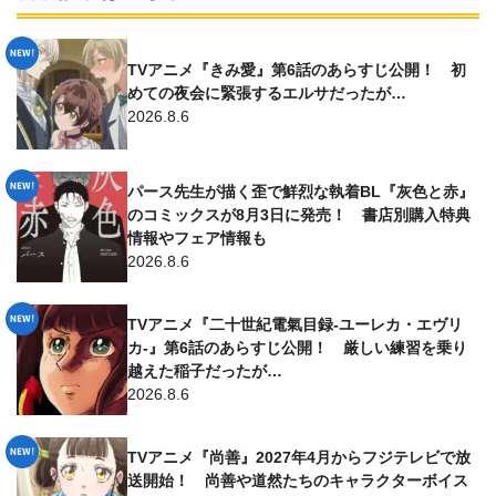
TVアニメ『きみ愛』第6話のあらすじ公開！ 初
めての夜会に緊張するエルサだったが…
2026.8.6
パース先生が描く歪で鮮烈な執着BL『灰色と赤』
のコミックスが8月3日に発売！ 書店別購入特典
情報やフェア情報も
2026.8.6
TVアニメ『二十世紀電氣目録-ユーレカ・エヴリ
カ-』第6話のあらすじ公開！ 厳しい練習を乗り
越えた稲子だったが…
2026.8.6
TVアニメ『尚善』2027年4月からフジテレビで放
送開始！ 尚善や道然たちのキャラクターボイス