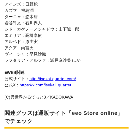
アインズ：日野聡
カズマ：福島潤
ターニャ：悠木碧
岩谷尚文：石川界人
シド・カゲノー／シャドウ：山下誠一郎
エミリア：高橋李依
アルベド：原由実
アクア：雨宮天
ヴィーシャ：早見沙織
ラフタリア・アルファ：瀬戸麻沙美 ほか
■WEB関連
公式サイト：
http://isekai-quartet.com/
公式X：
https://x.com/isekai_quartet
(C)異世界かるてっと3／KADOKAWA
関連グッズは通販サイト「eeo Store online」
でチェック