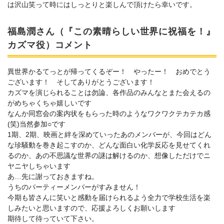
は沢山笑って時にはしっとりと楽しんで頂けたら幸いです。
福島潤さん（『この素晴らしい世界に祝福を！』
カズマ役）コメント
異世界かるてっとが帰ってくるぞー！ やったー！ おめでとう
ございます！ そしてありがとうございます！
カズマを演じられることは勿論、各作品のみんなとまた会えるの
がめちゃくちゃ嬉しいです
なんか同窓会の案内状をもらった時のようなワクワクテカテカ感
(笑)当然参加○です
1期、2期、映画と絆を深めていったあのメンバーが、今回はどん
な珍騒動を巻き起こすのか、どんな面白い化学反応を見せてくれ
るのか、あの不思議な世界の謎は解けるのか、想像しただけでニ
ヤニヤしちゃいます
あ…先に謝っておきますね。
うちのパーティーメンバーがすみません！
今期も皆さんに笑いと感動を届けられるよう全力で学校生活を楽
しみたいと思いますので、応援よろしくお願いします
期待して待っていて下さい。