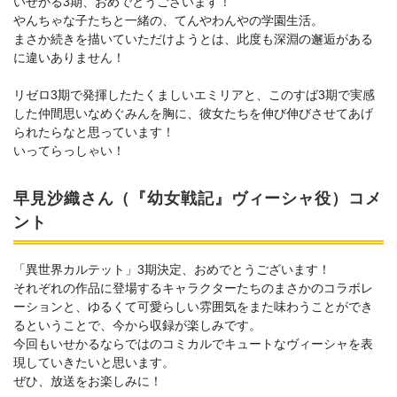
いせかる3期、おめでとうございます！
やんちゃな子たちと一緒の、てんやわんやの学園生活。
まさか続きを描いていただけようとは、此度も深淵の邂逅がある
に違いありません！
リゼロ3期で発揮したたくましいエミリアと、このすば3期で実感
した仲間思いなめぐみんを胸に、彼女たちを伸び伸びさせてあげ
られたらなと思っています！
いってらっしゃい！
早見沙織さん（『幼女戦記』ヴィーシャ役）コメ
ント
「異世界カルテット」3期決定、おめでとうございます！
それぞれの作品に登場するキャラクターたちのまさかのコラボレ
ーションと、ゆるくて可愛らしい雰囲気をまた味わうことができ
るということで、今から収録が楽しみです。
今回もいせかるならではのコミカルでキュートなヴィーシャを表
現していきたいと思います。
ぜひ、放送をお楽しみに！