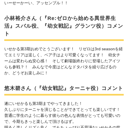
いーせーかーい、アッセンブル！！
小林裕介さん（『Re:ゼロから始める異世界生
活』スバル役、『幼女戦記』グランツ役）コメン
ト
いせかる第3期おめでとうございます！ リゼロは3rd seasonを経
てエミリアは逞しく、ベア子はより可愛くなってます！ 幼女チ
ームは変わらぬ安心感！ そして劇場版終わりに登場したアイツ
らも参戦？！ みんなで今度はどんなドタバタを繰り広げるの
か、どうぞお楽しみに！
悠木碧さん（『幼女戦記』ターニャ役）コメント
遂にいせかるも第3期までやってきました！
久しぶりにターニャを演じることができてとっても楽しいです！
普通に学生のように暮らす彼らの色んな表情がとっても可愛いの
で、今期もきっと楽しんで頂けるはず。
明るく楽しくリズム良く、でもちょっぴり不思議ないせかるの世