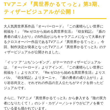
TVアニメ『異世界かるてっと』第3期、
ティザービジュアルが公開！
大人気異世界系作品『オーバーロード』『この素晴らしい世界に
祝福を！』『Re:ゼロから始める異世界生活』『幼女戦記』『盾の
勇者の成り上がり』の5作品がぷちキャラアニメになって大暴れす
るクロスオーバー作品であるTVアニメ『異世界かるてっと』。今
回、制作決定が発表となったTVアニメ『異世界かるてっと3』のテ
ィザービジュアルが公開されました。
「イッツ ア “ぷち”シンギング」がテーマのティザービジュアル
は、『オーバーロード』よりアインズ、『この素晴らしい世界に
祝福を！』よりカズマ、『Re:ゼロから始める異世界生活』よりス
バル、『幼女戦記』よりターニャ、『盾の勇者の成り上がり』よ
り岩谷尚文と、それぞれの作品の主人公たちがマイクを持ったビ
ジュアルです。
さらに、TVアニメ『異世界かるてっと3』から参入する『陰の実力
者になりたくて！』のシド・カゲノー／シャドウがピアノを奏で
ている姿も描かれています。