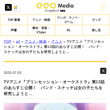
マンガ・ラノベ・
TOP 新着
アニメ・映画
グッズ
ゲーム
舞台・音楽・
声優
BL
推し活
VTuber
TOP
»
all
»
アニメ・映画
»
アニメ
»
TVアニメ『プリンセッ
ション・オーケストラ』第13話のあらすじ公開！ バンド・
スナッチは⼥の⼦たちを研究しようと…
2025.07.03
TVアニメ『プリンセッション・オーケストラ』第13話
のあらすじ公開！ バンド・スナッチは⼥の⼦たちを
研究しようと…