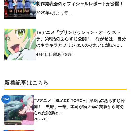
制作発表会のオフィシャルレポートが公開！
2025年4月より毎…
TVアニメ『プリンセッション・オーケスト
ラ』第5話のあらすじ公開！ ながせは、⾃分
のキラキラとプリンセスのそれとの違いに落
ち込み…
4月6日日曜あさ9時…
新着記事はこちら
TVアニメ『BLACK TORCH』第6話のあらすじ公
開！ 弐郎、一華、零司が物ノ怪の芙蓉から与え
られた試練は…
2026.8.7