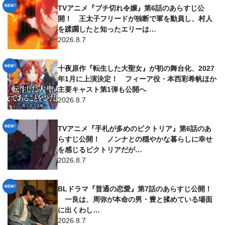
TVアニメ『ブチ切れ令嬢』第6話のあらすじ公
開！ 王太子フリードが独断で軍を動員し、村人
を蹂躙したと知ったエリーは…
2026.8.7
十夜原作『転生した大聖女』が初の舞台化、2027
年1月に上演決定！ フィーア役・本西彩希帆ほか
主要キャスト第1弾も公開へ
2026.8.7
TVアニメ『手札が多めのビクトリア』第6話のあ
らすじ公開！ ノンナとの穏やかな暮らしに幸せ
を感じるビクトリアだが…
2026.8.7
BLドラマ『普通の恋愛』第7話のあらすじ公開！
一良は、周弥が本命の男・豊と揉めている場面
に出くわし…
2026.8.7