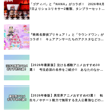
「ゴディバ」と『NANA』がコラボ！ 2026年8月
7日よりショコリキサー2種類、タンブラーセットな
ど第1弾商品が発売へ
『映画名探偵プリキュア！』と「ラウンドワン」が
コラボ！ キュアアンサーたちのアクスタなどコラ
ボグッズが8月1日から登場
【2026年最新版】泣ける感動アニメおすすめ30
選！ 号泣必須の名作をご紹介!! あなたのなかの
ランキングは？
【2026年春版】異世界アニメおすすめ43選！ 転
生モノやチート能力で無双する主人公最強などの人
気作品、異世界ファンタジーや隠れた名作までご紹
介!!