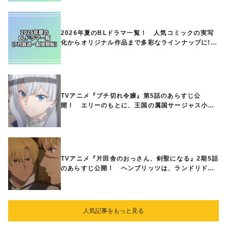
2026年夏のBLドラマ一覧！ 人気コミックの実写
化からオリジナル作品まで多彩なラインナップに!!
【7月放送・配信開始】
TVアニメ『ブチ切れ令嬢』第5話のあらすじ公
開！ エリーのもとに、王国の属国サージャス小王
国が帝国に宣戦布告したと急報が入る
TVアニメ『片田舎のおっさん、剣聖になる』2期5話
のあらすじ公開！ ヘンブリッツは、ランドリドに
立ち合いを申し入れ…
人気記事をもっと見る