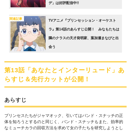
デ」は好評配信中!!
関連記事
TVアニメ『プリンセッション・オーケスト
ラ』第14話のあらすじ公開！ みなもたちは
隣のクラスの天才発明家、葉加瀬まなびと出
会う
第13話「あなたとインターリュード」あ
らすじ＆先行カットが公開！
あらすじ
プリンセスたちがジャマオック、引いてはバンド・スナッチの正
体を知ろうとするのと同じく、バンド・スナッチもまた、効率的
なミューチカラの回収⽅法を求めて⼥の⼦たちを研究しようとし