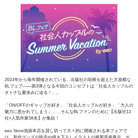
2023年から毎年開催されている、出版社の垣根を超えた大規模な
BLフェア――第3弾となる今回のコンセプトは「社会人カップルの
オトナな夏休みに迫る！」。
「ON/OFFのギャップが好き」「社会人カップルが好き」「大人の
魅力に惹かれてしまう」……そんなBLファンのために【出版社12
社×人気作家38名】が集結！
eeo Store池袋本店を貸し切って大々的に開催される本フェアで
は、新作グッズの販売や描き下ろしイラストの複製原画展示、ガ