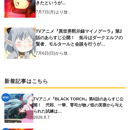
きたというが…
7月7日(月)より放…
TVアニメ『異世界黙示録マイノグーラ』第2
話のあらすじ公開！ 拓斗はダークエルフの
賢者、モルタールと会談を行うが…
7月6日(日)から放…
新着記事はこちら
TVアニメ『BLACK TORCH』第6話のあらすじ公
開！ 弐郎、一華、零司が物ノ怪の芙蓉から与え
られた試練は…
2026.8.7