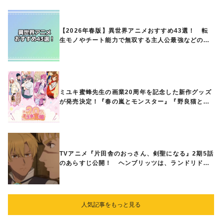
【2026年春版】異世界アニメおすすめ43選！ 転
生モノやチート能力で無双する主人公最強などの人
気作品、異世界ファンタジーや隠れた名作までご紹
介!!
ミユキ蜜蜂先生の画業20周年を記念した新作グッズ
が発売決定！『春の嵐とモンスター』『野良猫と
狼』『営業ですから』『なまいきざかり。』から、
ときめくアイテムが登場♪
TVアニメ『片田舎のおっさん、剣聖になる』2期5話
のあらすじ公開！ ヘンブリッツは、ランドリドに
立ち合いを申し入れ…
人気記事をもっと見る