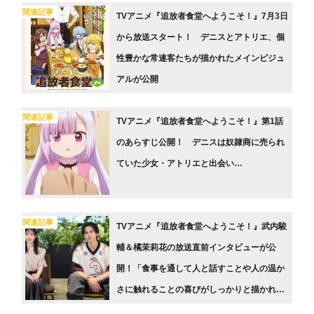
関連記事
TVアニメ『追放者食堂へようこそ！』7月3日
から放送スタート！ デニスとアトリエ、個
性豊かな常連客たちが描かれたメインビジュ
アルが公開
関連記事
TVアニメ『追放者食堂へようこそ！』第1話
のあらすじ公開！ デニスは奴隷商に売られ
ていた少女・アトリエと出会い…
関連記事
TVアニメ『追放者食堂へようこそ！』武内駿
輔＆橘茉莉花の放送直前インタビューが公
開！「食事を通して人と話すことや人の温か
さに触れることの喜びがしっかりと描かれて
いる」