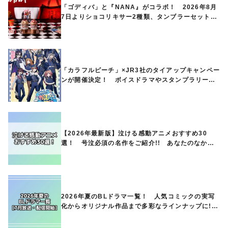
「ゴディバ」と『NANA』がコラボ！ 2026年8月
7日よりショコリキサー2種類、タンブラーセットな
ど第1弾商品が発売へ
「カラフルピーチ」×JR3社のタイアップキャンペー
ンが開催決定！ ボイスドラマやスタンプラリー、
オリジナルグッズの販売も
【2026年最新版】泣ける感動アニメおすすめ30
選！ 号泣必須の名作をご紹介!! あなたのなかの
ランキングは？
2026年夏のBLドラマ一覧！ 人気コミックの実写
化からオリジナル作品まで多彩なラインナップに!!
【7月放送・配信開始】