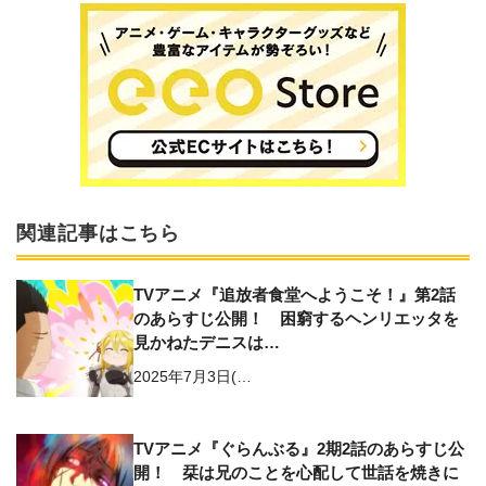
関連記事はこちら
TVアニメ『追放者食堂へようこそ！』第2話
のあらすじ公開！ 困窮するヘンリエッタを
見かねたデニスは…
2025年7月3日(…
TVアニメ『ぐらんぶる』2期2話のあらすじ公
開！ 栞は兄のことを心配して世話を焼きに