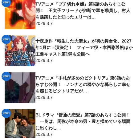
TVアニメ『ブチ切れ令嬢』第6話のあらすじ公
開！ 王太子フリードが独断で軍を動員し、村人
を蹂躙したと知ったエリーは…
2026.8.7
十夜原作『転生した大聖女』が初の舞台化、2027
年1月に上演決定！ フィーア役・本西彩希帆ほか
主要キャスト第1弾も公開へ
2026.8.7
TVアニメ『手札が多めのビクトリア』第6話のあ
らすじ公開！ ノンナとの穏やかな暮らしに幸せ
を感じるビクトリアだが…
2026.8.7
BLドラマ『普通の恋愛』第7話のあらすじ公開！
一良は、周弥が本命の男・豊と揉めている場面
に出くわし…
2026.8.7