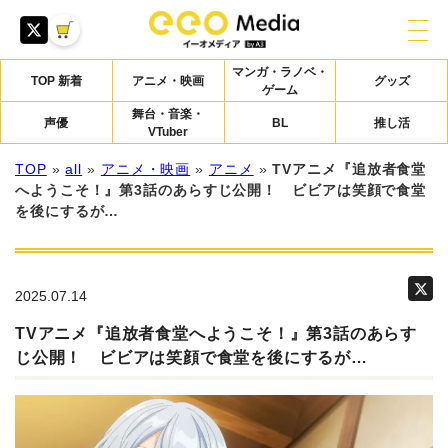
マンガ・ラノベ・
TOP 新着
アニメ・映画
グッズ
ゲーム
舞台・音楽・
声優
BL
推し活
VTuber
TOP
»
all
»
アニメ・映画
»
アニメ
»
TVアニメ『追放者食堂
へようこそ！』第3話のあらすじ公開！ ビビアは笑顔で食堂
を後にするが…
2025.07.14
TVアニメ『追放者食堂へようこそ！』第3話のあらす
じ公開！ ビビアは笑顔で食堂を後にするが…