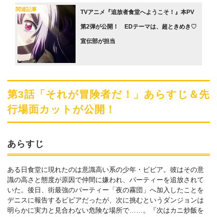
関連記事
TVアニメ『追放者食堂へようこそ！』本PV
第2弾が公開！ EDテーマは、超ときめき♡
宣伝部が担当
第3話「それが冒険者だ！」あらすじ＆先
行場面カットが公開！
あらすじ
ある日食堂に現れたのは意識高い系の少年・ビビア。彼はその意
識の高さと態度が原因で仲間に嫌われ、パーティーを追放されて
いた。後日、街最強のパーティー「夜の霧団」へ加入したことを
デニスに報告するビビアだったが、次に挑むというダンジョンは
明らかに実力と見合わない危険な場所で……。『次はカニ炒飯を