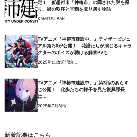
定！ 仮想都市「神椿市」の隠された謎を探
り、街の秩序と平穏を取り戻す物語
KAMITSUBAK…
TVアニメ『神椿市建設中。』ティザービジュ
アル第2弾が公開！ 花譜たちが演じるキャラ
クターのボイスが聴ける解禁PVも
2025年に放送開始…
TVアニメ『神椿市建設中。』第3話のあらす
じ公開！ 化歩たちの様子を見た復興課長
は…
2025年7月3日(…
新着記事はこちら