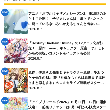
アニメ『おでかけ子ザメ』シーズン2、第18話のあ
らすじ公開！ 子ザメちゃんは、暑さでへとへと
に弱っているきいろいかえるちゃんと出会い…
2026.8.7
『Destiny Unchain Online』のTVアニメ化が決
定！ 原作・resn、キャラクター原案・ヤチモト
からのお祝いコメント＆イラストも公開
2026.8.7
原作：伊達きよ先生＆キャラクター原案：蔓沢つ
た子先生のBL小説『社畜なもぐらは異世界で虎神
さまと恋をする』のコミカライズ連載がスター
ト！ 漫画は仁茂田あい先生が担当
2026.8.7
「アイプリワールド2026」10月11日・12日に開催
決定！ 前売りチケットは8月14日から販売スター