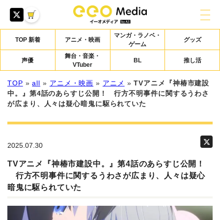
マンガ・ラノベ・
TOP 新着
アニメ・映画
グッズ
ゲーム
舞台・音楽・
声優
BL
推し活
VTuber
TOP
»
all
»
アニメ・映画
»
アニメ
»
TVアニメ『神椿市建設
中。』第4話のあらすじ公開！ 行方不明事件に関するうわさ
が広まり、人々は疑心暗鬼に駆られていた
2025.07.30
TVアニメ『神椿市建設中。』第4話のあらすじ公開！
行方不明事件に関するうわさが広まり、人々は疑心
暗鬼に駆られていた