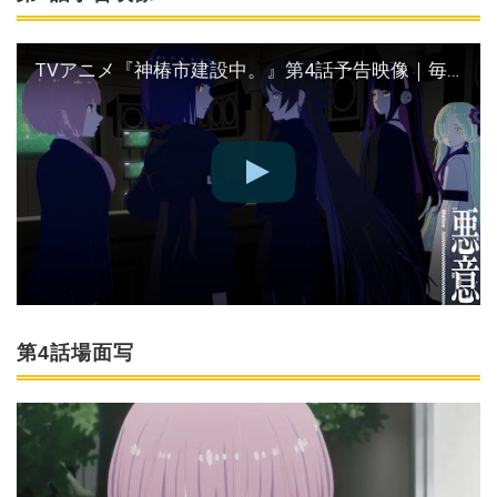
TVアニメ『神椿市建設中。』第4話予告映像｜毎週木曜よる11時56分TBS系28局にて全国同時放送中
第4話場面写