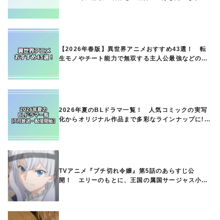
ランキングは？
【2026年春版】異世界アニメおすすめ43選！ 転
生モノやチート能力で無双する主人公最強などの人
気作品、異世界ファンタジーや隠れた名作までご紹
介!!
2026年夏のBLドラマ一覧！ 人気コミックの実写
化からオリジナル作品まで多彩なラインナップに!!
【7月放送・配信開始】
TVアニメ『ブチ切れ令嬢』第5話のあらすじ公
開！ エリーのもとに、王国の属国サージャス小王
国が帝国に宣戦布告したと急報が入る