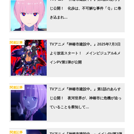
じ公開！ 化歩は、不可解な事件「Ｑ」に巻
き込まれ…
関連記事
TVアニメ『神椿市建設中。』2025年7月3日
より放送スタート！ メインビジュアル&メ
インPV第1弾が公開
関連記事
TVアニメ『神椿市建設中。』第1話のあらす
じ公開！ 夜河世界が、神椿市に危機が迫っ
ていることを察知して…
関連記事