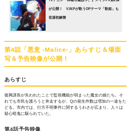
TVアニメ『神椿市建設中。』メインPV第2弾
が公開！ V.W.Pが歌うOPテーマ「歌姫」も
音源初解禁
第4話「悪意 -Malice-」あらすじ＆場面
写＆予告映像が公開！
あらすじ
復興課長が失われたことで監視機能が弱まった魔女の娘たち。そ
れでも市民を護ろうと奔走するが、Qの発生件数は増加の一途をた
どる。市内では、行方不明事件に関するうわさが広まり、人々は
疑心暗鬼に駆られていた。
第4話予告映像