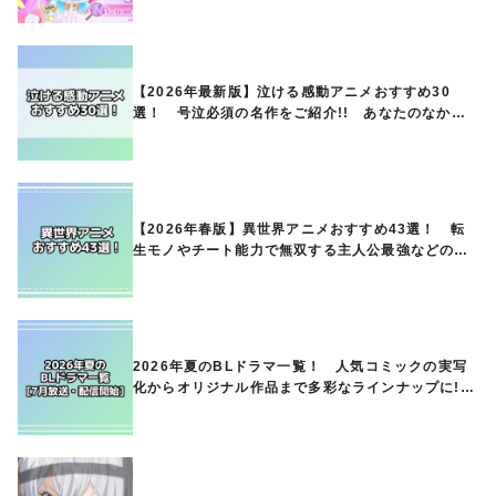
【2026年最新版】泣ける感動アニメおすすめ30
選！ 号泣必須の名作をご紹介!! あなたのなかの
ランキングは？
【2026年春版】異世界アニメおすすめ43選！ 転
生モノやチート能力で無双する主人公最強などの人
気作品、異世界ファンタジーや隠れた名作までご紹
介!!
2026年夏のBLドラマ一覧！ 人気コミックの実写
化からオリジナル作品まで多彩なラインナップに!!
【7月放送・配信開始】