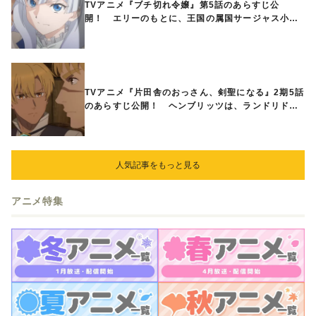
TVアニメ『ブチ切れ令嬢』第5話のあらすじ公
開！ エリーのもとに、王国の属国サージャス小王
国が帝国に宣戦布告したと急報が入る
TVアニメ『片田舎のおっさん、剣聖になる』2期5話
のあらすじ公開！ ヘンブリッツは、ランドリドに
立ち合いを申し入れ…
人気記事をもっと見る
アニメ特集