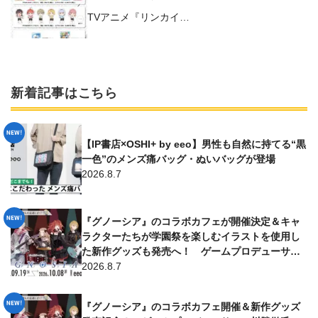
TVアニメ『リンカイ…
新着記事はこちら
【IP書店×OSHI+ by eeo】男性も自然に持てる“黒
一色”のメンズ痛バッグ・ぬいバッグが登場
2026.8.7
『グノーシア』のコラボカフェが開催決定＆キャ
ラクターたちが学園祭を楽しむイラストを使用し
た新作グッズも発売へ！ ゲームプロデューサー
からのコメントはファン必見!!
2026.8.7
『グノーシア』のコラボカフェ開催＆新作グッズ