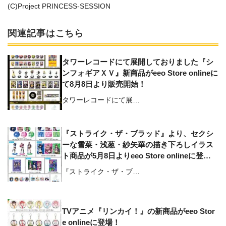
(C)Project PRINCESS-SESSION
関連記事はこちら
タワーレコードにて展開しておりました『シ
ンフォギアＸＶ』新商品がeeo Store onlineに
て8月8日より販売開始！
タワーレコードにて展…
『ストライク・ザ・ブラッド』より、セクシ
ーな雪菜・浅葱・紗矢華の描き下ろしイラス
ト商品が5月8日よりeeo Store onlineに登
場！
『ストライク・ザ・ブ…
TVアニメ『リンカイ！』の新商品がeeo Stor
e onlineに登場！