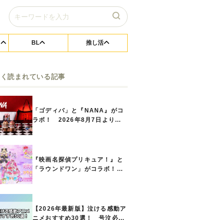
BL
推し活
よく読まれている記事
「ゴディバ」と『NANA』がコ
ラボ！ 2026年8月7日よりシ
ョコリキサー2種類、タンブラー
セットなど第1弾商品が発売へ
『映画名探偵プリキュア！』と
「ラウンドワン」がコラボ！
キュアアンサーたちのアクスタ
などコラボグッズが8月1日から
登場
【2026年最新版】泣ける感動ア
ニメおすすめ30選！ 号泣必須