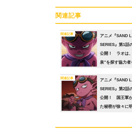
関連記事
関連記事
アニメ『SAND LA
SERIES』第1
公開！ ラオは、
泉”を探す協力者
て“魔物の里”に
関連記事
アニメ『SAND LA
SERIES』第2
公開！ 国王軍
た秘密が徐々に
っていく