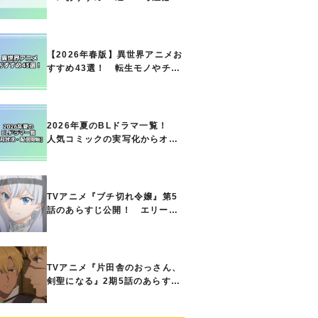
の名作をご紹介!! あなたのな
かのランキングは？
【2026年春版】異世界アニメお
すすめ43選！ 転生モノやチー
ト能力で無双する主人公最強な
どの人気作品、異世界ファンタ
ジーや隠れた名作までご紹介!!
2026年夏のBLドラマ一覧！
人気コミックの実写化からオリ
ジナル作品まで多彩なラインナ
ップに!!【7月放送・配信開始】
TVアニメ『ブチ切れ令嬢』第5
話のあらすじ公開！ エリーの
もとに、王国の属国サージャス
小王国が帝国に宣戦布告したと
急報が入る
TVアニメ『片田舎のおっさん、
剣聖になる』2期5話のあらすじ
公開！ ヘンブリッツは、ラン
ドリドに立ち合いを申し入れ…