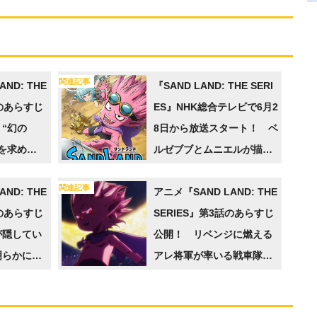
関連記事
ND: THE
『SAND LAND: THE SERI
話のあらすじ
ES』NHK総合テレビで6月2
“幻の
8日から放送スタート！ ベ
を求め
ルゼブブとムニエルが描か
やって来た
れた新キービジュアルが公
関連記事
ND: THE
開
アニメ『SAND LAND: THE
話のあらすじ
SERIES』第3話のあらすじ
が隠してい
公開！ リベンジに燃える
明らかにな
アレ将軍が率いる戦車隊と
の戦闘が始まる