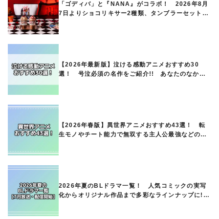
「ゴディバ」と『NANA』がコラボ！ 2026年8月
7日よりショコリキサー2種類、タンブラーセットな
ど第1弾商品が発売へ
【2026年最新版】泣ける感動アニメおすすめ30
選！ 号泣必須の名作をご紹介!! あなたのなかの
ランキングは？
【2026年春版】異世界アニメおすすめ43選！ 転
生モノやチート能力で無双する主人公最強などの人
気作品、異世界ファンタジーや隠れた名作までご紹
介!!
2026年夏のBLドラマ一覧！ 人気コミックの実写
化からオリジナル作品まで多彩なラインナップに!!
【7月放送・配信開始】