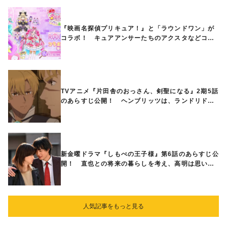
『映画名探偵プリキュア！』と「ラウンドワン」が
コラボ！ キュアアンサーたちのアクスタなどコラ
ボグッズが8月1日から登場
TVアニメ『片田舎のおっさん、剣聖になる』2期5話
のあらすじ公開！ ヘンブリッツは、ランドリドに
立ち合いを申し入れ…
新金曜ドラマ『しもべの王子様』第6話のあらすじ公
開！ 直也との将来の暮らしを考え、高明は思い切
ってある提案をする
人気記事をもっと見る