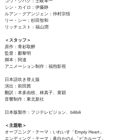
コウ・シハク：土岐隼一
シン・カイロ：伊藤静
ルアン・グアンジェン：仲村宗悟
リー・シー：杉田智和
リッチェスト：福山潤
＜スタッフ＞
原作：青衫取醉
監督：酈黎明
脚本：阿達
アニメーション制作：福煦影視
日本語吹き替え版
演出：前田茜
翻訳：本多由枝、林真子、黄穎
音響制作：東北新社
日本版製作：フジテレビジョン、bilibili
＜主題歌＞
オープニング・テーマ：いれいす「Empty Heart」
エンディング・テーマ：眞白かのん「ピカループ」