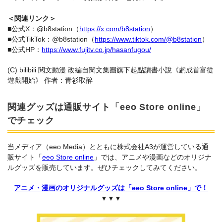
＜関連リンク＞
■公式X：@b8station（
https://x.com/b8station
）
■公式TikTok：@b8station（
https://www.tiktok.com/@b8station
）
■公式HP：
https://www.fujitv.co.jp/hasanfugou/
(C) bilibili 閱文動漫 改編自閱文集團旗下起點讀書小說《虧成首富從
遊戲開始》 作者：青衫取醉
関連グッズは通販サイト「eeo Store online」
でチェック
当メディア（eeo Media）とともに株式会社A3が運営している通
販サイト「
eeo Store online
」では、アニメや漫画などのオリジナ
ルグッズを販売しています。ぜひチェックしてみてください。
アニメ・漫画のオリジナルグッズは「eeo Store online」で！
▼▼▼