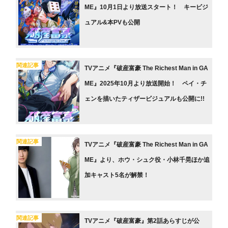
ME』10月1日より放送スタート！ キービジ
ュアル&本PVも公開
関連記事
TVアニメ『破産富豪 The Richest Man in GA
ME』2025年10月より放送開始！ ペイ・チ
ェンを描いたティザービジュアルも公開に!!
関連記事
TVアニメ『破産富豪 The Richest Man in GA
ME』より、ホウ・シュク役・小林千晃ほか追
加キャスト5名が解禁！
関連記事
TVアニメ『破産富豪』第2話あらすじが公