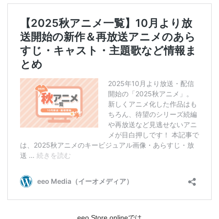
eeo Store onlineでは