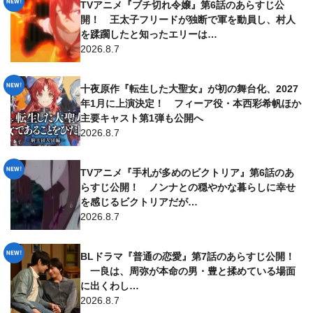
TVアニメ『ブチ切れ令嬢』第6話のあらすじ公
開！ 王太子フリードが独断で軍を動員し、村人
を蹂躙したと知ったエリーは…
2026.8.7
十夜原作『転生した大聖女』が初の舞台化、2027
年1月に上演決定！ フィーア役・本西彩希帆ほか
主要キャスト第1弾も公開へ
2026.8.7
TVアニメ『手札が多めのビクトリア』第6話のあ
らすじ公開！ ノンナとの穏やかな暮らしに幸せ
を感じるビクトリアだが…
2026.8.7
BLドラマ『普通の恋愛』第7話のあらすじ公開！
一良は、周弥が本命の男・豊と揉めている場面
に出くわし…
2026.8.7