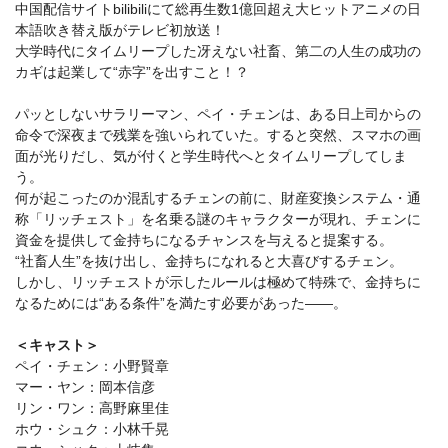
中国配信サイトbilibiliにて総再生数1億回超え大ヒットアニメの日
本語吹き替え版がテレビ初放送！
大学時代にタイムリープした冴えない社畜、第二の人生の成功の
カギは起業して“赤字”を出すこと！？
パッとしないサラリーマン、ペイ・チェンは、ある日上司からの
命令で深夜まで残業を強いられていた。すると突然、スマホの画
面が光りだし、気が付くと学生時代へとタイムリープしてしま
う。
何が起こったのか混乱するチェンの前に、財産変換システム・通
称「リッチェスト」を名乗る謎のキャラクターが現れ、チェンに
資金を提供して金持ちになるチャンスを与えると提案する。
“社畜人生”を抜け出し、金持ちになれると大喜びするチェン。
しかし、リッチェストが示したルールは極めて特殊で、金持ちに
なるためには“ある条件”を満たす必要があった――。
＜キャスト＞
ペイ・チェン：小野賢章
マー・ヤン：岡本信彦
リン・ワン：高野麻里佳
ホウ・シュク：小林千晃