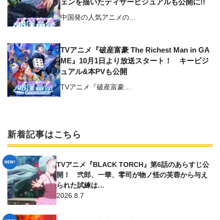
ェンを描いたティザービジュアルも公開に!!
中国発の人気アニメの…
TVアニメ『破産富豪 The Richest Man in GA
ME』10月1日より放送スタート！ キービジ
ュアル&本PVも公開
TVアニメ『破産富豪…
新着記事はこちら
TVアニメ『BLACK TORCH』第6話のあらすじ公
開！ 弐郎、一華、零司が物ノ怪の芙蓉から与え
られた試練は…
2026.8.7