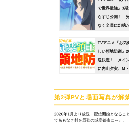
で世界最強』3期
らすじ公開！ 
なく全員に幻聴
ようになり…
関連記事
TVアニメ『お気
しい領地防衛』2
送決定！ メイ
に内山夕実、M・
瀬茉莉也
第2弾PVと場面写真が解
2026年1月より放送・配信開始となる
で名もなき村を最強の城塞都市に～』。