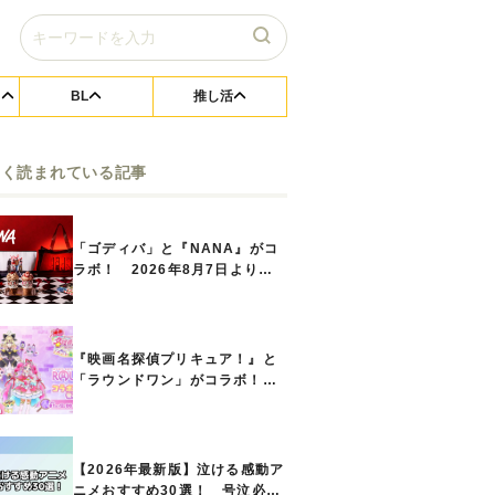
BL
推し活
よく読まれている記事
「ゴディバ」と『NANA』がコ
ラボ！ 2026年8月7日よりシ
ョコリキサー2種類、タンブラー
セットなど第1弾商品が発売へ
『映画名探偵プリキュア！』と
「ラウンドワン」がコラボ！
キュアアンサーたちのアクスタ
などコラボグッズが8月1日から
登場
【2026年最新版】泣ける感動ア
ニメおすすめ30選！ 号泣必須