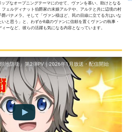
ポップなオープニングテーマにのせて、ヴァンを慕い、助けとなる
 フェルディナット伯爵家の末娘アルテや、アルテと共に辺境の村
子爵パナメラ。そして「ヴァン様ほど、民の目線に立てる方はいな
たいと思う」と、わずか8歳のヴァンに信頼を置くヴァンの執事・
ディーなど、彼らの活躍も気になる内容となっています。
領地防衛」第2弾PV｜2026年1月放送・配信開始