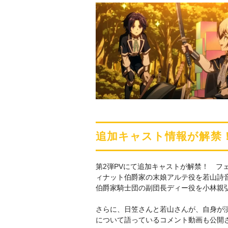
追加キャスト情報が解禁！
第2弾PVにて追加キャストが解禁！ フ
ィナット伯爵家の末娘アルテ役を若山詩
伯爵家騎士団の副団長ディー役を小林親
さらに、日笠さんと若山さんが、自身が
について語っているコメント動画も公開