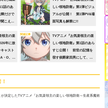
11話のあ
しい領地防衛』第1弾ビジュ
光輝だけで
アルが公開！ 第1弾PV&場
が聞こえる
面写真も解禁に!!
関連記事
楽領主の楽
TVアニメ『お気楽領主の楽
026年に放
しい領地防衛』第1話のあら
ンキャスト
すじ公開！ 前世の記憶を
A・O、伊
宿す侯爵家四男にして、神
童と謳われるヴァンだった
が…
禁！
ことが決定したTVアニメ『お気楽領主の楽しい領地防衛～生産系魔術