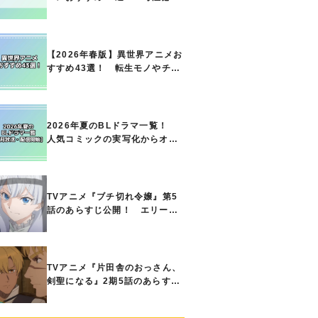
の名作をご紹介!! あなたのな
かのランキングは？
【2026年春版】異世界アニメお
すすめ43選！ 転生モノやチー
ト能力で無双する主人公最強な
どの人気作品、異世界ファンタ
ジーや隠れた名作までご紹介!!
2026年夏のBLドラマ一覧！
人気コミックの実写化からオリ
ジナル作品まで多彩なラインナ
ップに!!【7月放送・配信開始】
TVアニメ『ブチ切れ令嬢』第5
話のあらすじ公開！ エリーの
もとに、王国の属国サージャス
小王国が帝国に宣戦布告したと
急報が入る
TVアニメ『片田舎のおっさん、
剣聖になる』2期5話のあらすじ
公開！ ヘンブリッツは、ラン
ドリドに立ち合いを申し入れ…