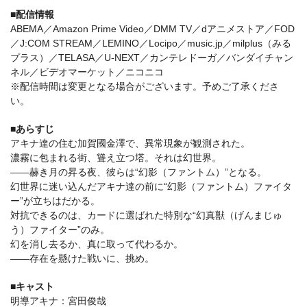
■配信情報
ABEMA／Amazon Prime Video／DMM TV／dアニメストア／FOD
／J:COM STREAM／LEMINO／Locipo／music.jp／milplus（みる
プラス）／TELASA／U-NEXT／カンテレドーガ／バンダイチャン
ネル／ビデオマーケット／ニコニコ
※配信時間は変更となる場合がございます。予めご了承くださ
い。
■あらすじ
アキナ達の住む加賀國金澤で、異常現象が観測された。
濃霧に包まれる街、聳え立つ塔。それは幻世界。
――赫き月の昇る夜、彼らは“幻影（ファントム）”となる。
幻世界に迷い込んだアキナ達の前に“幻影（ファントム）ファイタ
ー”が立ちはだかる。
対抗できるのは、カードに選ばれた特別な“幻真獣（げんまじゅ
う）ファイター”のみ。
幻を消し去るか、真に取って代わるか。
――存在を懸けた戦いに、挑め。
■キャスト
明導アキナ：宮田俊哉