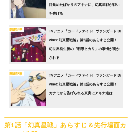
目覚めたばかりのアキナに、幻真星戦が戦い
を告げる
関連記事
TVアニメ『カードファイト!! ヴァンガード Di
vinez 幻真星戦編』第5話のあらすじ公開！
幻世界発生後の『明導ヒカリ』の事情が明か
される
関連記事
TVアニメ『カードファイト!! ヴァンガード Di
vinez 幻真星戦編』第3話のあらすじ公開！
カナミから告げられる真実にアキナ達は…
第1話「幻真星戦」あらすじ＆先行場面カ