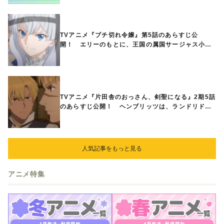
TVアニメ『ブチ切れ令嬢』第5話のあらすじ公
開！ エリーのもとに、王国の属国サージャス小王
国が帝国に宣戦布告したと急報が入る
TVアニメ『片田舎のおっさん、剣聖になる』2期5話
のあらすじ公開！ ヘンブリッツは、ランドリドに
立ち合いを申し入れ…
人気記事をもっと見る
アニメ特集