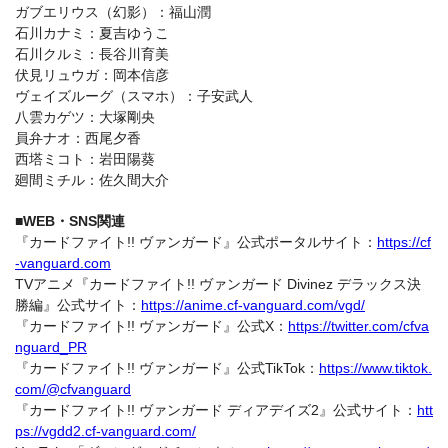
ガブエリウス（幻影）：福山潤
石川カナミ：夏吉ゆうこ
石川クルミ：長谷川育美
伏見リュウガ：岡本信彦
ヴェイズルーグ（スマホ）：子安武人
八雲カゲツ：大塚剛央
員弁ナオ：西尾夕香
西塔ミコト：岩田陽葵
廻間ミチル：佐久間大介
■WEB・SNS関連
『カードファイト!! ヴァンガード』公式ポータルサイト：
https://cf
-vanguard.com
TVアニメ『カードファイト!! ヴァンガード Divinez デラックス決
勝編』公式サイト：
https://anime.cf-vanguard.com/vgd/
『カードファイト!! ヴァンガード』公式X：
https://twitter.com/cfva
nguard_PR
『カードファイト!! ヴァンガード』公式TikTok：
https://www.tiktok.
com/@cfvanguard
『カードファイト!! ヴァンガード ディアデイズ2』公式サイト：
htt
ps://vgdd2.cf-vanguard.com/