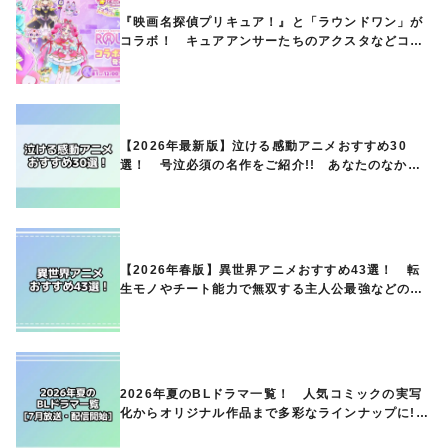
『映画名探偵プリキュア！』と「ラウンドワン」が
コラボ！ キュアアンサーたちのアクスタなどコラ
ボグッズが8月1日から登場
【2026年最新版】泣ける感動アニメおすすめ30
選！ 号泣必須の名作をご紹介!! あなたのなかの
ランキングは？
【2026年春版】異世界アニメおすすめ43選！ 転
生モノやチート能力で無双する主人公最強などの人
気作品、異世界ファンタジーや隠れた名作までご紹
介!!
2026年夏のBLドラマ一覧！ 人気コミックの実写
化からオリジナル作品まで多彩なラインナップに!!
【7月放送・配信開始】