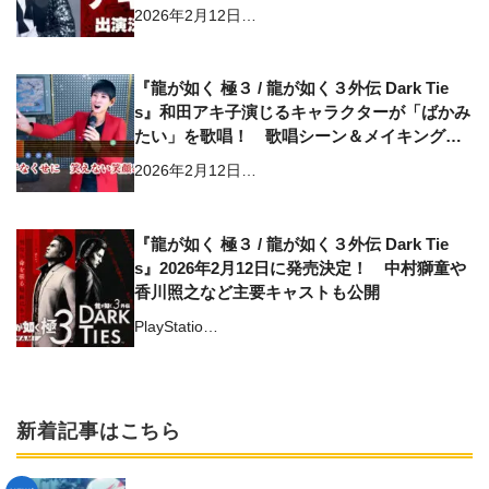
ストーリーのキャラクターとして登場
2026年2月12日…
『龍が如く 極３ / 龍が如く３外伝 Dark Tie
s』和田アキ子演じるキャラクターが「ばかみ
たい」を歌唱！ 歌唱シーン＆メイキング映
像が公開
2026年2月12日…
『龍が如く 極３ / 龍が如く３外伝 Dark Tie
s』2026年2月12日に発売決定！ 中村獅童や
香川照之など主要キャストも公開
PlayStatio…
新着記事はこちら