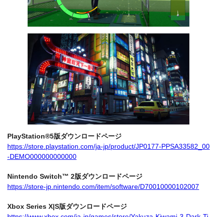
PlayStation®5版ダウンロードページ
https://store.playstation.com/ja-jp/product/JP0177-PPSA33582_00
-DEMO000000000000
Nintendo Switch™ 2版ダウンロードページ
https://store-jp.nintendo.com/item/software/D70010000102007
Xbox Series X|S版ダウンロードページ
https://www.xbox.com/ja-jp/games/store/Yakuza-Kiwami-3-Dark-Ti