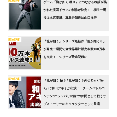
関連記事
ゲーム『龍が如く 極３』につながる物語が描
かれた実写ドラマの制作が決定！ 桐生一馬
役は本宮泰風、真島吾朗役は山口祥行
関連記事
『龍が如く』シリーズ最新作『龍が如く８』
が発売一週間で全世界累計販売本数100万本
を突破！ シリーズ最速記録に
関連記事
『龍が如く 極３ / 龍が如く３外伝 Dark Tie
s』に和田アキ子が出演！ チームバトルコ
ンテンツ“ツッパリの龍”の仲間として戦うサ
ブストーリーのキャラクターとして登場