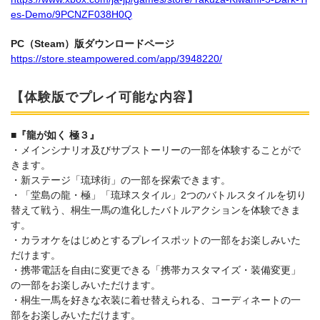
es-Demo/9PCNZF038H0Q
PC（Steam）版ダウンロードページ
https://store.steampowered.com/app/3948220/
【体験版でプレイ可能な内容】
■『龍が如く 極３』
・メインシナリオ及びサブストーリーの一部を体験することがで
きます。
・新ステージ「琉球街」の一部を探索できます。
・「堂島の龍・極」「琉球スタイル」2つのバトルスタイルを切り
替えて戦う、桐生一馬の進化したバトルアクションを体験できま
す。
・カラオケをはじめとするプレイスポットの一部をお楽しみいた
だけます。
・携帯電話を自由に変更できる「携帯カスタマイズ・装備変更」
の一部をお楽しみいただけます。
・桐生一馬を好きな衣装に着せ替えられる、コーディネートの一
部をお楽しみいただけます。