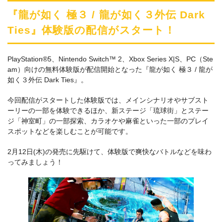
『龍が如く 極３ / 龍が如く３外伝 Dark
Ties』体験版の配信がスタート！
PlayStation®5、Nintendo Switch™ 2、Xbox Series X|S、PC（Ste
am）向けの無料体験版が配信開始となった『龍が如く 極３ / 龍が
如く３外伝 Dark Ties』。
今回配信がスタートした体験版では、メインシナリオやサブスト
ーリーの一部を体験できるほか、新ステージ「琉球街」とステー
ジ「神室町」の一部探索、カラオケや麻雀といった一部のプレイ
スポットなどを楽しむことが可能です。
2月12日(木)の発売に先駆けて、体験版で爽快なバトルなどを味わ
ってみましょう！