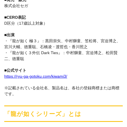
株式会社セガ
■CERO表記
D区分（17歳以上対象）
■出演
・『龍が如く 極３』：黒田崇矢、中村獅童、笠松将、宮迫博之、
宮川大輔、徳重聡、石橋凌・渡哲也・香川照之
・『龍が如く３外伝 Dark Ties』：中村獅童、宮迫博之、松田賢
二、徳重聡
■公式サイト
https://ryu-ga-gotoku.com/kiwami3/
※記載されている会社名、製品名は、各社の登録商標または商標
です。
「龍が如くシリーズ」とは