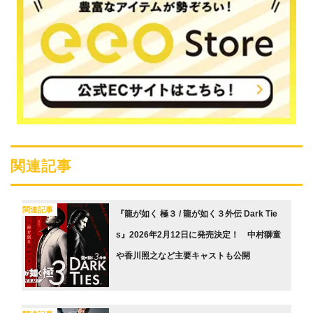
関連記事
関連記事
『龍が如く 極３ / 龍が如く３外伝 Dark Tie
s』2026年2月12日に発売決定！ 中村獅童
や香川照之など主要キャストも公開