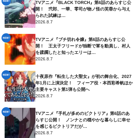
TVアニメ『BLACK TORCH』第6話のあらすじ公
開！ 弐郎、一華、零司が物ノ怪の芙蓉から与え
られた試練は…
2026.8.7
TVアニメ『ブチ切れ令嬢』第6話のあらすじ公
開！ 王太子フリードが独断で軍を動員し、村人
を蹂躙したと知ったエリーは…
2026.8.7
十夜原作『転生した大聖女』が初の舞台化、2027
年1月に上演決定！ フィーア役・本西彩希帆ほか
主要キャスト第1弾も公開へ
2026.8.7
TVアニメ『手札が多めのビクトリア』第6話のあ
らすじ公開！ ノンナとの穏やかな暮らしに幸せ
を感じるビクトリアだが…
2026.8.7