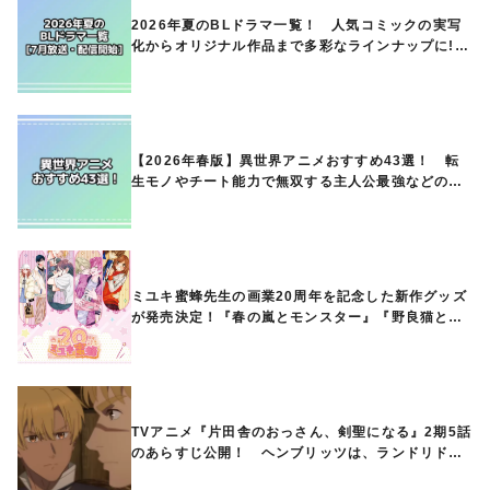
2026年夏のBLドラマ一覧！ 人気コミックの実写
化からオリジナル作品まで多彩なラインナップに!!
【7月放送・配信開始】
【2026年春版】異世界アニメおすすめ43選！ 転
生モノやチート能力で無双する主人公最強などの人
気作品、異世界ファンタジーや隠れた名作までご紹
介!!
ミユキ蜜蜂先生の画業20周年を記念した新作グッズ
が発売決定！『春の嵐とモンスター』『野良猫と
狼』『営業ですから』『なまいきざかり。』から、
ときめくアイテムが登場♪
TVアニメ『片田舎のおっさん、剣聖になる』2期5話
のあらすじ公開！ ヘンブリッツは、ランドリドに
立ち合いを申し入れ…