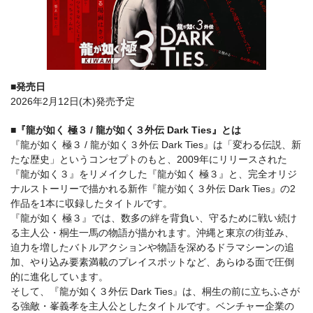
■発売日
2026年2月12日(木)発売予定
■『龍が如く 極３ / 龍が如く３外伝 Dark Ties』とは
『龍が如く 極３ / 龍が如く３外伝 Dark Ties』は「変わる伝説、新
たな歴史」というコンセプトのもと、2009年にリリースされた
『龍が如く３』をリメイクした『龍が如く 極３』と、完全オリジ
ナルストーリーで描かれる新作『龍が如く３外伝 Dark Ties』の2
作品を1本に収録したタイトルです。
『龍が如く 極３』では、数多の絆を背負い、守るために戦い続け
る主人公・桐生一馬の物語が描かれます。沖縄と東京の街並み、
迫力を増したバトルアクションや物語を深めるドラマシーンの追
加、やり込み要素満載のプレイスポットなど、あらゆる面で圧倒
的に進化しています。
そして、『龍が如く３外伝 Dark Ties』は、桐生の前に立ちふさが
る強敵・峯義孝を主人公としたタイトルです。ベンチャー企業の