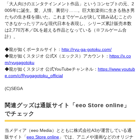
「大人向けのエンタテインメント作品」というコンセプトの元、2
005年に誕生。愛、人情、裏切り……。巨大歓楽街に生きる熱き男
たちの生き様を描いた。これまでゲームが決して踏み込むことの
できなかったリアルな現代日本を表現し、シリーズ累計販売本数
は2,770万本／DLを超える作品となっている（※フルゲーム合
計）。
◆龍が如くポータルサイト：
http://ryu-ga-gotoku.com/
◆龍が如くスタジオ 公式X（エックス）アカウント：
https://x.co
m/ryugagotoku
◆龍が如くスタジオ 公式YouTubeチャンネル：
https://www.youtub
e.com/c/Ryugagotoku_official
(C)SEGA
関連グッズは通販サイト「eeo Store online」
でチェック
当メディア（eeo Media）とともに株式会社A3が運営している通
販サイト「
eeo Store online
」では、アニメや漫画などのオリジナ