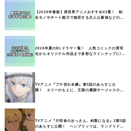
【2026年春版】異世界アニメおすすめ43選！ 転
生モノやチート能力で無双する主人公最強などの人
気作品、異世界ファンタジーや隠れた名作までご紹
介!!
2026年夏のBLドラマ一覧！ 人気コミックの実写
化からオリジナル作品まで多彩なラインナップに!!
【7月放送・配信開始】
TVアニメ『ブチ切れ令嬢』第5話のあらすじ公
開！ エリーのもとに、王国の属国サージャス小王
国が帝国に宣戦布告したと急報が入る
TVアニメ『片田舎のおっさん、剣聖になる』2期5話
のあらすじ公開！ ヘンブリッツは、ランドリドに