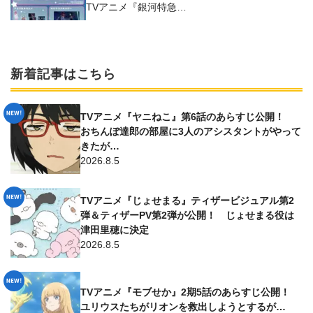
TVアニメ『銀河特急…
新着記事はこちら
TVアニメ『ヤニねこ』第6話のあらすじ公開！
おちんぽ達郎の部屋に3人のアシスタントがやって
きたが…
2026.8.5
TVアニメ『じょせまる』ティザービジュアル第2
弾＆ティザーPV第2弾が公開！ じょせまる役は
津田里穂に決定
2026.8.5
TVアニメ『モブせか』2期5話のあらすじ公開！
ユリウスたちがリオンを救出しようとするが…