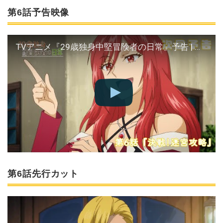
第6話予告映像
TVアニメ『29歳独身中堅冒険者の日常』予告 | 第6話 『決戦！迷宮攻略』
第6話先行カット