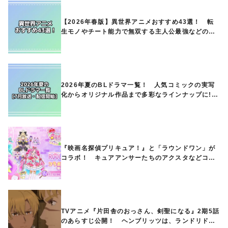
【2026年春版】異世界アニメおすすめ43選！ 転
生モノやチート能力で無双する主人公最強などの人
気作品、異世界ファンタジーや隠れた名作までご紹
介!!
2026年夏のBLドラマ一覧！ 人気コミックの実写
化からオリジナル作品まで多彩なラインナップに!!
【7月放送・配信開始】
『映画名探偵プリキュア！』と「ラウンドワン」が
コラボ！ キュアアンサーたちのアクスタなどコラ
ボグッズが8月1日から登場
TVアニメ『片田舎のおっさん、剣聖になる』2期5話
のあらすじ公開！ ヘンブリッツは、ランドリドに