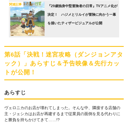
関連記事
『29歳独身中堅冒険者の日常』TVアニメ化が
決定！ ハジメとリルイが冒険に向かう一幕
を描いたティザービジュアルが公開
第6話「決戦！迷宮攻略（ダンジョンアタ
ック）」あらすじ＆予告映像＆先⾏カッ
トが公開！
あらすじ
ヴェロニカのお店が壊れてしまった。そんな中、隣接する店舗の
主・ジェシカはお店が再建するまで従業員の⾯倒を⾒る代わりに
と勝負を持ちかけてきて……!?