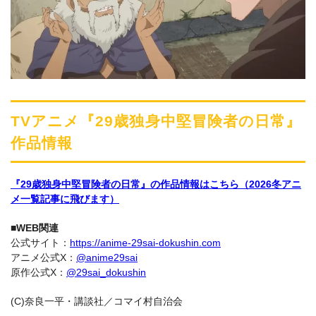
TVアニメ『29歳独身中堅冒険者の日常』
作品情報
『29歳独身中堅冒険者の日常』の作品情報はこちら（2026冬アニ
メ一覧記事に飛びます）
■WEB関連
公式サイト：
https://anime-29sai-dokushin.com
アニメ公式X：
@anime29sai
原作公式X：
@29sai_dokushin
(C)奈良一平・講談社／コマイ村自治会