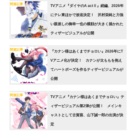
関連記事
TVアニメ『ダイヤのA actⅡ』続編、2026年
にテレ東ほかで放送決定！ 沢村栄純と力強
い眼差しの御幸一也の横顔が大きく描かれた
ティザービジュアルが公開
関連記事
『カナン様はあくまでチョロい』2026年にT
Vアニメ化が決定！ カナンが太ももを抱え
てハートポーズを作るティザービジュアルが
公開
関連記事
TVアニメ『カナン様はあくまでチョロい』テ
ィザービジュアル第2弾が公開！ メインキ
ャストとして古賀葵、山下誠一郎の出演が決
定