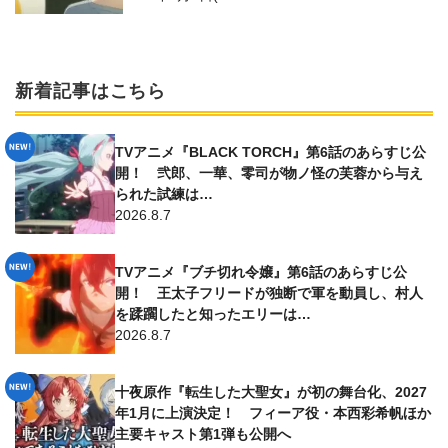
新着記事はこちら
TVアニメ『BLACK TORCH』第6話のあらすじ公
開！ 弐郎、一華、零司が物ノ怪の芙蓉から与え
られた試練は…
2026.8.7
TVアニメ『ブチ切れ令嬢』第6話のあらすじ公
開！ 王太子フリードが独断で軍を動員し、村人
を蹂躙したと知ったエリーは…
2026.8.7
十夜原作『転生した大聖女』が初の舞台化、2027
年1月に上演決定！ フィーア役・本西彩希帆ほか
主要キャスト第1弾も公開へ