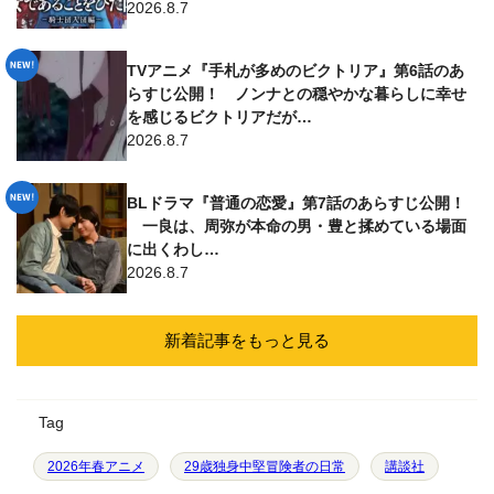
2026.8.7
TVアニメ『手札が多めのビクトリア』第6話のあ
らすじ公開！ ノンナとの穏やかな暮らしに幸せ
を感じるビクトリアだが…
2026.8.7
BLドラマ『普通の恋愛』第7話のあらすじ公開！
一良は、周弥が本命の男・豊と揉めている場面
に出くわし…
2026.8.7
新着記事をもっと見る
Tag
2026年春アニメ
29歳独身中堅冒険者の日常
講談社