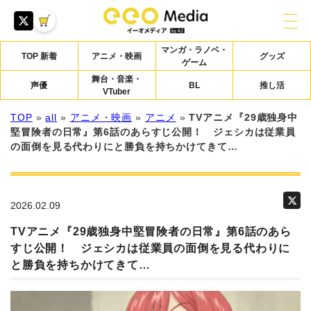
マンガ・ラノベ・
TOP 新着
アニメ・映画
グッズ
ゲーム
舞台・音楽・
声優
BL
推し活
VTuber
TOP
»
all
»
アニメ・映画
»
アニメ
»
TVアニメ『29歳独身中
堅冒険者の日常』第6話のあらすじ公開！ ジェシカは従業員
の⾯倒を⾒る代わりにと勝負を持ちかけてきて…
2026.02.09
TVアニメ『29歳独身中堅冒険者の日常』第6話のあら
すじ公開！ ジェシカは従業員の⾯倒を⾒る代わりに
と勝負を持ちかけてきて…