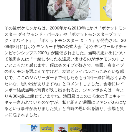
その後ポケモンからは、2006年から2013年にかけ『ポケットモン
スター ダイヤモンド・パール』や『ポケットモンスターブラッ
ク・ホワイト』、『ポケットモンスター Ｘ・Ｙ』が発売され、20
09年8月にはポケモンカード初の公式大会「ポケモンワールドチャ
ンピオンシップス2009」が開催されました。当時の思い出につい
て池田さんは「一緒にやった友達思い出せるのがポケモンのすご
いところだと感じます。僕は炎タイプが好きで、毎回、炎タイプ
のポケモンを選ぶんですけど、友達とライバルごっこみたいな感
じで、ここのジムリーダーまで倒したらもう1回一緒に戦おうよみ
たいな、思い出がありますね」とコメントしました。会場にレイ
ンボー結成当時の写真が映し出されると、ジャンボさんは「今よ
りも30kg以上痩せていますね。池田君はこのころ女の子にキャー
キャー言われていたのですが、私と組んだ瞬間にファンが0人にな
るという事件がありました笑」と当時の思い出を語り、会場も笑
いに包まれました。