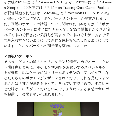
その後2021年には『Pokémon UNITE』が、2023年には『Pokémo
n Sleep』、2024年には『Pokémon Trading Card Game Pocket』
が配信開始されたほか、2025年には『Pokémon LEGENDS Z-A』
が発売、今年は待望の「ポケパーク カントー」が開業されまし
た。直近のポケモンの話題について聞かれた山本さんは「『ポケ
パーク カントー』に本当に行きたくて、SNSで情報もたくさん流
れてくるので行きたい気持ちが高まっているのですが、あまり情
報を入れすぎないようにして新鮮な気持ちで楽しめるようにして
います」とポケパークへの期待感を露わにしました。
＜お祝いケーキ＞
その後、ゲストの皆さんの「ポケモン30周年おめでとー！」とい
う掛け声とともに、ポケモン30周年をお祝いするスペシャルケー
キが登場。記念ケーキにはクリームポケモンの「マホイップ」な
どたくさんのポケモンがデザインされており、それを見たジャン
ボさんは「甘さが深みもあって、それでいて控えめで、すごい幸
せな味が口に広がっておいしいんでしょうね～」と妄想の食レポ
を披露し、会場も笑い包まれました。