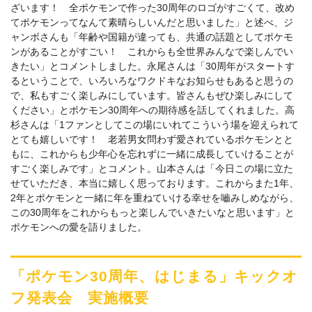
ざいます！ 全ポケモンで作った30周年のロゴがすごくて、改め
てポケモンってなんて素晴らしいんだと思いました」と述べ、ジ
ャンボさんも「年齢や国籍が違っても、共通の話題としてポケモ
ンがあることがすごい！ これからも全世界みんなで楽しんでい
きたい」とコメントしました。永尾さんは「30周年がスタートす
るということで、いろいろなワクドキなお知らせもあると思うの
で、私もすごく楽しみにしています。皆さんもぜひ楽しみにして
ください」とポケモン30周年への期待感を話してくれました。高
杉さんは「1ファンとしてこの場にいれてこういう場を迎えられて
とても嬉しいです！ 老若男女問わず愛されているポケモンとと
もに、これからも少年心を忘れずに一緒に成長していけることが
すごく楽しみです」とコメント。山本さんは「今日この場に立た
せていただき、本当に嬉しく思っております。これからまた1年、
2年とポケモンと一緒に年を重ねていける幸せを嚙みしめながら、
この30周年をこれからもっと楽しんでいきたいなと思います」と
ポケモンへの愛を語りました。
「ポケモン30周年、はじまる」キックオ
フ発表会 実施概要