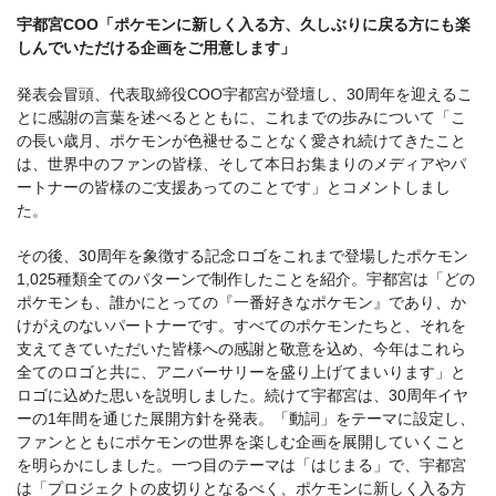
宇都宮COO「ポケモンに新しく入る方、久しぶりに戻る方にも楽
しんでいただける企画をご用意します」
発表会冒頭、代表取締役COO宇都宮が登壇し、30周年を迎えるこ
とに感謝の言葉を述べるとともに、これまでの歩みについて「こ
の長い歳月、ポケモンが色褪せることなく愛され続けてきたこと
は、世界中のファンの皆様、そして本日お集まりのメディアやパ
ートナーの皆様のご支援あってのことです」とコメントしまし
た。
その後、30周年を象徴する記念ロゴをこれまで登場したポケモン
1,025種類全てのパターンで制作したことを紹介。宇都宮は「どの
ポケモンも、誰かにとっての『一番好きなポケモン』であり、か
けがえのないパートナーです。すべてのポケモンたちと、それを
支えてきていただいた皆様への感謝と敬意を込め、今年はこれら
全てのロゴと共に、アニバーサリーを盛り上げてまいります」と
ロゴに込めた思いを説明しました。続けて宇都宮は、30周年イヤ
ーの1年間を通じた展開方針を発表。「動詞」をテーマに設定し、
ファンとともにポケモンの世界を楽しむ企画を展開していくこと
を明らかにしました。一つ目のテーマは「はじまる」で、宇都宮
は「プロジェクトの皮切りとなるべく、ポケモンに新しく入る方