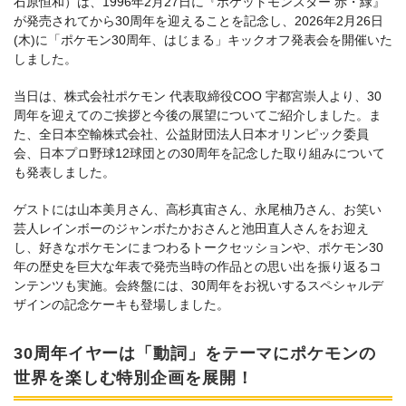
石原恒和）は、1996年2月27日に『ポケットモンスター 赤・緑』
が発売されてから30周年を迎えることを記念し、2026年2月26日
(木)に「ポケモン30周年、はじまる」キックオフ発表会を開催いた
しました。
当日は、株式会社ポケモン 代表取締役COO 宇都宮崇人より、30
周年を迎えてのご挨拶と今後の展望についてご紹介しました。ま
た、全日本空輸株式会社、公益財団法人日本オリンピック委員
会、日本プロ野球12球団との30周年を記念した取り組みについて
も発表しました。
ゲストには山本美月さん、高杉真宙さん、永尾柚乃さん、お笑い
芸人レインボーのジャンボたかおさんと池田直人さんをお迎え
し、好きなポケモンにまつわるトークセッションや、ポケモン30
年の歴史を巨大な年表で発売当時の作品との思い出を振り返るコ
ンテンツも実施。会終盤には、30周年をお祝いするスペシャルデ
ザインの記念ケーキも登場しました。
30周年イヤーは「動詞」をテーマにポケモンの
世界を楽しむ特別企画を展開！