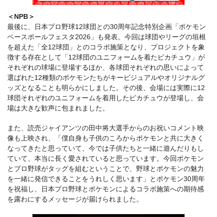
＜NPB＞
最後に、日本プロ野球12球団との30周年記念特別企画「ポケモン
ベースボールフェスタ2026」も発表。今回は球団やリーグの垣根
を超えた「全12球団」とのコラボ施策となり、プロジェクトを象
徴する存在として「12球団のユニフォームを着たピカチュウ」が
それぞれの球場に登場するほか、各球団それぞれの思いによって
選ばれた12種類のポケモンたちがキービジュアルやオリジナルグ
ッズとなることも明らかにしました。その後、会場には実際に12
球団それぞれのユニフォームを着用したピカチュウが登場し、会
場は大きな歓声に包まれました。
また、読売ジャイアンツの田中将大選手からのお祝いコメント映
像も上映され、「僕自身も子供のころからポケモンと共に大きく
なってきたと思っていて、今では子供たちと一緒に遊んだりもし
ていて、本当に長く愛されていると思っています。今回ポケモン
とプロ野球がタッグを組むということで、野球とポケモンの魅力
を一緒に発信できることをうれしく思います」とポケモン30周年
を祝福し、日本プロ野球とポケモンによるコラボ施策への期待感
を露わにするメッセージが届けられました。