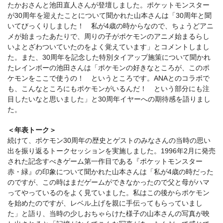
たかおさんと池田直人さんが登壇しました。ポケットモンスター
が30周年を迎えたことについて聞かれた山本さんは「30周年と聞
いてびっくりしました！ 私が4歳の時からなので、ちょうどアニ
メが始まったあたりで、周りの子がポケモンのアニメ始まるらし
いよとざわついていたのをよく覚えています」とコメントしまし
た。また、30周年を記念した特別タイアップ施策について聞かれ
たレインボーの池田さんは「ポケモンの好きなところが、このポ
ケモンをここで使うの！ というところです。ANAとのコラボで
も、こんなところにもポケモンがいるんだ！ という部分にも注
目したいなと思いました」と30周年イヤーへの期待感を語りまし
た。
＜年表トーク＞
続けて、ポケモン30周年の歴史とゲストのみなさんの当時の思い
出を振り返るトークセッションを実施しました。1996年2月に発売
された記念すべきゲーム第一作目である『ポケットモンスター
赤・緑』の印象について聞かれた山本さんは「私が4歳の時だった
のですが、この時はまだゲームができなかったので父と母がハマ
ってやっているのをよく見ていました。私はこの後からポケモン
を始めたのですが、レベル上げを親に手伝ってもらっていまし
た」と語り、当時の少しおちゃらけた様子の山本さんの写真が映