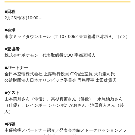
■日程
2月26日(木)10:00～
■会場
東京ミッドタウンホール（〒107-0052 東京都港区赤坂9丁目7-2）
■登壇者
株式会社ポケモン 代表取締役COO 宇都宮崇人
■パートナー
全日本空輸株式会社 上席執行役員 CX推進室長 大前圭司氏
公益財団法人日本オリンピック委員会 専務理事 太田雄貴氏
■ゲスト
山本美月さん（俳優）、高杉真宙さん（俳優）、永尾柚乃さん
（俳優）、レインボー ジャンボたかおさん・池田直人さん（芸
人）
■内容
主催挨拶／パートナー紹介／発表会本編／トークセッション／フ