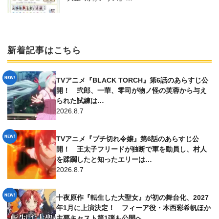
新着記事はこちら
TVアニメ『BLACK TORCH』第6話のあらすじ公
開！ 弐郎、一華、零司が物ノ怪の芙蓉から与え
られた試練は…
2026.8.7
TVアニメ『ブチ切れ令嬢』第6話のあらすじ公
開！ 王太子フリードが独断で軍を動員し、村人
を蹂躙したと知ったエリーは…
2026.8.7
十夜原作『転生した大聖女』が初の舞台化、2027
年1月に上演決定！ フィーア役・本西彩希帆ほか
主要キャスト第1弾も公開へ