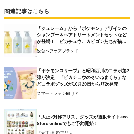
関連記事はこちら
「ジュレーム」から『ポケモン』デザインの
シャンプー＆ヘアトリートメントセットなど
が登場！ ピカチュウ、カビゴンたちが描か
れたスペシャルパッケージで2月20日に数量限
総合ヘアケアブランド…
定で発売
『ポケモンスリープ』と昭和西川のコラボ第2
弾が決定！「ピカチュウのそいねまくら」な
どコラボグッズが10月20日から順次発売
スマートフォン向けア…
『大正×対称アリス』グッズが通販サイトeeo
Store onlineでもご予約開始！
『大正×対称アリス』…