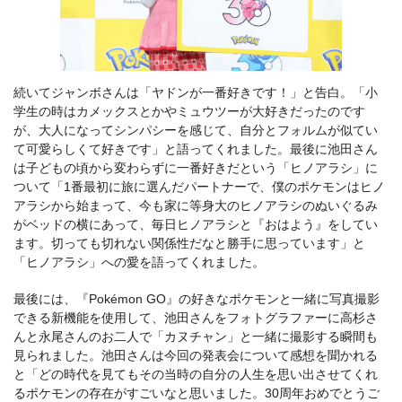
続いてジャンボさんは「ヤドンが一番好きです！」と告白。「小
学生の時はカメックスとかやミュウツーが大好きだったのです
が、大人になってシンパシーを感じて、自分とフォルムが似てい
て可愛らしくて好きです」と語ってくれました。最後に池田さん
は子どもの頃から変わらずに一番好きだという「ヒノアラシ」に
ついて「1番最初に旅に選んだパートナーで、僕のポケモンはヒノ
アラシから始まって、今も家に等身大のヒノアラシのぬいぐるみ
がベッドの横にあって、毎日ヒノアラシと『おはよう』をしてい
ます。切っても切れない関係性だなと勝手に思っています」と
「ヒノアラシ」への愛を語ってくれました。
最後には、『Pokémon GO』の好きなポケモンと一緒に写真撮影
できる新機能を使用して、池田さんをフォトグラファーに高杉さ
んと永尾さんのお二人で「カヌチャン」と一緒に撮影する瞬間も
見られました。池田さんは今回の発表会について感想を聞かれる
と「どの時代を見てもその当時の自分の人生を思い出させてくれ
るポケモンの存在がすごいなと思いました。30周年おめでとうご