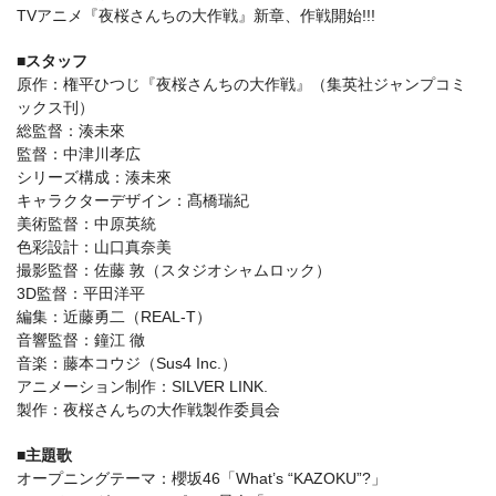
TVアニメ『夜桜さんちの大作戦』新章、作戦開始!!!
■スタッフ
原作：権平ひつじ『夜桜さんちの大作戦』（集英社ジャンプコミ
ックス刊）
総監督：湊未來
監督：中津川孝広
シリーズ構成：湊未來
キャラクターデザイン：髙橋瑞紀
美術監督：中原英統
色彩設計：山口真奈美
撮影監督：佐藤 敦（スタジオシャムロック）
3D監督：平田洋平
編集：近藤勇二（REAL-T）
音響監督：鐘江 徹
音楽：藤本コウジ（Sus4 Inc.）
アニメーション制作：SILVER LINK.
製作：夜桜さんちの大作戦製作委員会
■主題歌
オープニングテーマ：櫻坂46「What’s “KAZOKU”?」