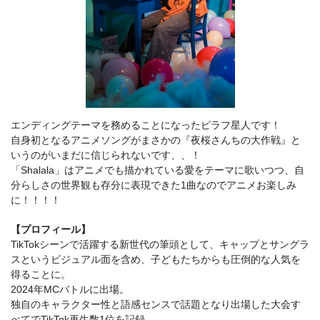
エンディングテーマを務めることになったピラフ星人です！
自身初となるアニメソングがまさかの『夜桜さんちの大作戦』と
いうのがいまだに信じられないです、、！
「Shalala」はアニメでも描かれている愛をテーマに歌いつつ、自
分らしさの世界観も存分に表現できた1曲なのでアニメお楽しみ
に！！！！
【プロフィール】
TikTokシーンで活躍する新世代の筆頭として、キャップとサングラ
スというビジュアル面を含め、子どもたちからも圧倒的な人気を
得ることに。
2024年MCバトルに出場。
独自のキャラクター性と語感センスで話題となり出場した大会す
べてでTikTok再生数1位を記録。