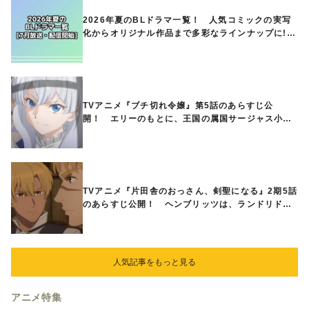
2026年夏のBLドラマ一覧！ 人気コミックの実写
化からオリジナル作品まで多彩なラインナップに!!
【7月放送・配信開始】
TVアニメ『ブチ切れ令嬢』第5話のあらすじ公
開！ エリーのもとに、王国の属国サージャス小王
国が帝国に宣戦布告したと急報が入る
TVアニメ『片田舎のおっさん、剣聖になる』2期5話
のあらすじ公開！ ヘンブリッツは、ランドリドに
立ち合いを申し入れ…
人気記事をもっと見る
アニメ特集