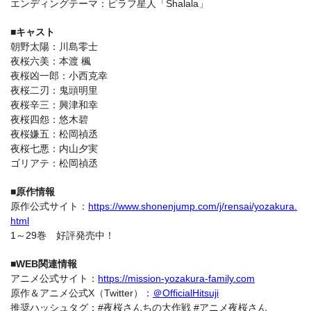
エンディングテーマ：ピラフ星人「Shalala」
■キャスト
朝野太陽：川島零士
夜桜六美：本渡 楓
夜桜凶一郎：小西克幸
夜桜二刃：鬼頭明里
夜桜辛三：興津和幸
夜桜四怨：悠木碧
夜桜嫌五：松岡禎丞
夜桜七悪：内山夕実
ゴリアテ：松岡禎丞
■原作情報
原作公式サイト：
https://www.shonenjump.com/j/rensai/yozakura.
html
1～29巻 好評発売中！
■WEB関連情報
アニメ公式サイト：
https://mission-yozakura-family.com
原作＆アニメ公式X（Twitter）：
＠OfficialHitsuji
推奨ハッシュタグ：#夜桜さんちの大作戦 #アニメ夜桜さん