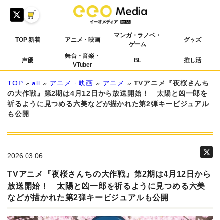
マンガ・ラノベ・
TOP 新着
アニメ・映画
グッズ
ゲーム
舞台・音楽・
声優
BL
推し活
VTuber
TOP
»
all
»
アニメ・映画
»
アニメ
»
TVアニメ『夜桜さんち
の大作戦』第2期は4月12日から放送開始！ 太陽と凶一郎を
祈るように見つめる六美などが描かれた第2弾キービジュアル
も公開
2026.03.06
TVアニメ『夜桜さんちの大作戦』第2期は4月12日から
放送開始！ 太陽と凶一郎を祈るように見つめる六美
などが描かれた第2弾キービジュアルも公開