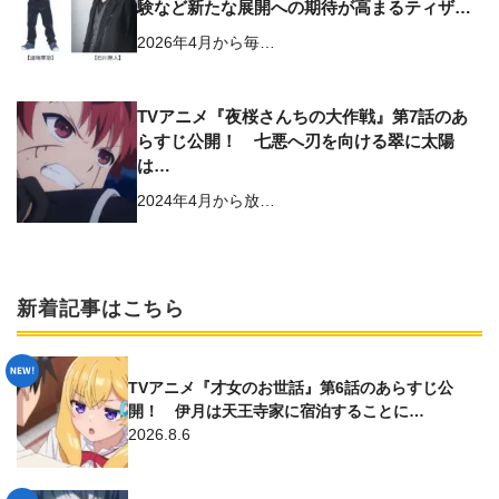
験など新たな展開への期待が高まるティザー
PVも公開
2026年4月から毎…
TVアニメ『夜桜さんちの大作戦』第7話のあ
らすじ公開！ 七悪へ刃を向ける翠に太陽
は…
2024年4月から放…
新着記事はこちら
TVアニメ『才女のお世話』第6話のあらすじ公
開！ 伊月は天王寺家に宿泊することに…
2026.8.6