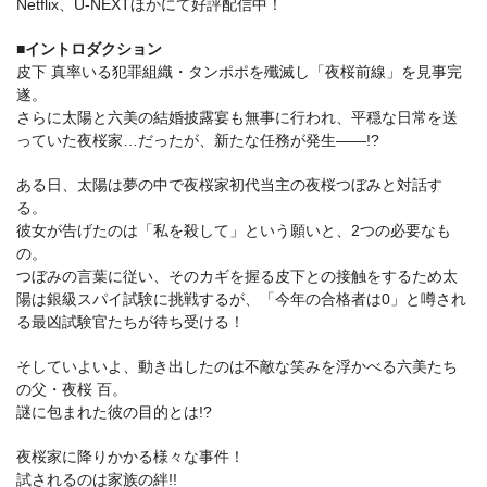
Netflix、U-NEXTほかにて好評配信中！
■イントロダクション
皮下 真率いる犯罪組織・タンポポを殲滅し「夜桜前線」を見事完
遂。
さらに太陽と六美の結婚披露宴も無事に行われ、平穏な日常を送
っていた夜桜家…だったが、新たな任務が発生――!?
ある日、太陽は夢の中で夜桜家初代当主の夜桜つぼみと対話す
る。
彼女が告げたのは「私を殺して」という願いと、2つの必要なも
の。
つぼみの言葉に従い、そのカギを握る皮下との接触をするため太
陽は銀級スパイ試験に挑戦するが、「今年の合格者は0」と噂され
る最凶試験官たちが待ち受ける！
そしていよいよ、動き出したのは不敵な笑みを浮かべる六美たち
の父・夜桜 百。
謎に包まれた彼の目的とは!?
夜桜家に降りかかる様々な事件！
試されるのは家族の絆!!