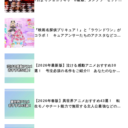
ど第1弾商品が発売へ
『映画名探偵プリキュア！』と「ラウンドワン」が
コラボ！ キュアアンサーたちのアクスタなどコラ
ボグッズが8月1日から登場
【2026年最新版】泣ける感動アニメおすすめ30
選！ 号泣必須の名作をご紹介!! あなたのなかの
ランキングは？
【2026年春版】異世界アニメおすすめ43選！ 転
生モノやチート能力で無双する主人公最強などの人
気作品、異世界ファンタジーや隠れた名作までご紹
介!!