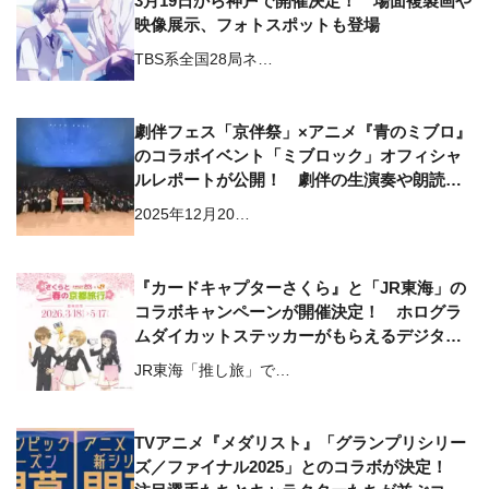
3月19日から神戸で開催決定！ 場面複製画や
映像展示、フォトスポットも登場
TBS系全国28局ネ…
劇伴フェス「京伴祭」×アニメ『青のミブロ』
のコラボイベント「ミブロック」オフィシャ
ルレポートが公開！ 劇伴の生演奏や朗読劇
が行われたイベントの様子をお届け!!
2025年12月20…
『カードキャプターさくら』と「JR東海」の
コラボキャンペーンが開催決定！ ホログラ
ムダイカットステッカーがもらえるデジタル
スタンプラリーも実施
JR東海「推し旅」で…
TVアニメ『メダリスト』「グランプリシリー
ズ／ファイナル2025」とのコラボが決定！