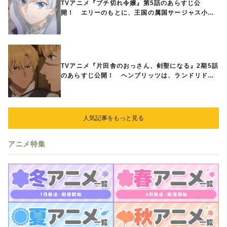
TVアニメ『ブチ切れ令嬢』第5話のあらすじ公
開！ エリーのもとに、王国の属国サージャス小王
国が帝国に宣戦布告したと急報が入る
TVアニメ『片田舎のおっさん、剣聖になる』2期5話
のあらすじ公開！ ヘンブリッツは、ランドリドに
立ち合いを申し入れ…
人気記事をもっと見る
アニメ特集