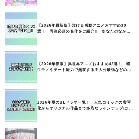
【2026年最新版】泣ける感動アニメおすすめ30
選！ 号泣必須の名作をご紹介!! あなたのなかの
ランキングは？
【2026年春版】異世界アニメおすすめ43選！ 転
生モノやチート能力で無双する主人公最強などの人
気作品、異世界ファンタジーや隠れた名作までご紹
介!!
2026年夏のBLドラマ一覧！ 人気コミックの実写
化からオリジナル作品まで多彩なラインナップに!!
【7月放送・配信開始】