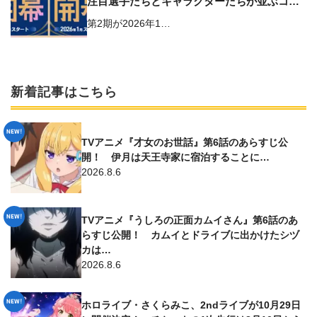
注目選手たちとキャラクターたちが並ぶコラ
ボビジュアルが公開
第2期が2026年1…
新着記事はこちら
TVアニメ『才女のお世話』第6話のあらすじ公
開！ 伊月は天王寺家に宿泊することに…
2026.8.6
TVアニメ『うしろの正面カムイさん』第6話のあ
らすじ公開！ カムイとドライブに出かけたシヅ
カは…
2026.8.6
ホロライブ・さくらみこ、2ndライブが10月29日