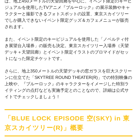
は、地上450メートルの天望回廊を中心に、イベント限定のキービ
ジュアルを使用したTVアニメ『ブルーロック』の展示装飾やキャ
ラクターと撮影できるフォトスポットの設置、東京スカイツリー
でしか購入できないイベント限定グッズ＆カフェメニューが販売
されます。
また、イベント限定のキービジュアルを使用した「ノベルティ付
き展望台入場券」の販売も決定。東京スカイツリー入場券（天望
デッキ＋天望回廊）とイベント限定イラストのブロマイドがセッ
トになった限定チケットです。
さらに、地上350メートルの天望デッキの窓ガラスを巨大スクリー
ンに仕立てた「SKYTREE ROUND THEATER(R)」での特別映像の
上映や、『ブルーロック』のキャラクターをイメージした特別ラ
イティングの点灯なども実施予定とのことなので、詳細は公式サ
イトでチェックしましょう！
「BLUE LOCK EPISODE 空(SKY) in 東
京スカイツリー(R)」概要