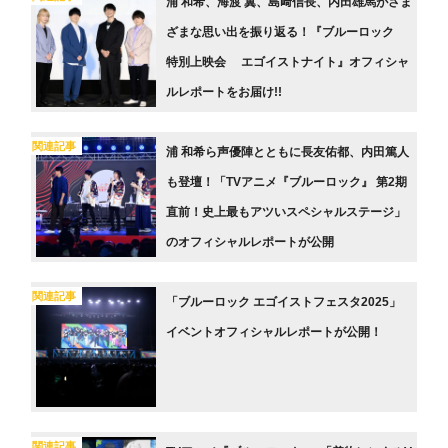
浦 和希、海渡 翼、島﨑信長、内田雄馬がさま
ざまな思い出を振り返る！『ブルーロック
特別上映会 エゴイストナイト』オフィシャ
ルレポートをお届け!!
関連記事
浦 和希ら声優陣とともに長友佑都、内田篤人
も登壇！「TVアニメ『ブルーロック』 第2期
直前！史上最もアツいスペシャルステージ」
のオフィシャルレポートが公開
関連記事
「ブルーロック エゴイストフェスタ2025」
イベントオフィシャルレポートが公開！
関連記事