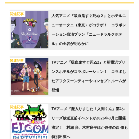
関連記事
人気アニメ『吸血鬼すぐ死ぬ２』とホテルニ
ューオータニ（東京）がコラボ！ コラボレ
ーション宿泊プラン「ニュードラルクホテ
ル」の全容が明らかに
関連記事
TVアニメ『吸血鬼すぐ死ぬ2』と新横浜プリ
ンスホテルがコラボレーション！ コラボし
たアフタヌーンティーやコンセプトルームが
登場
関連記事
TVアニメ『魔入りました！入間くん』第4シ
リーズ放送直前イベントが2026年3月に開催
決定！ 村瀬 歩、木村良平ほか原作の西 修も
特別出演へ