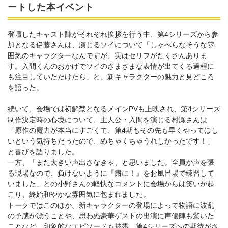
ートした本イベント
登壇したキャスト陣がそれぞれ挨拶を行う中、第4シリーズから参
加となる伊藤さんは、演じるソイについて「しゃべらなそうな雰
囲気のキャラクターなんですが、実はセリフがたくさんありま
す。入間くんのおかげでソイのさまざまな表情が出てくる過程に
も注目していただけたら」と、新キャラクターの魅力と見どころ
を語った。
続いて、会場では初解禁となるメインPVも上映され、第4シリーズ
制作決定時の心境について、主人公・入間を演じる村瀬さんは
「原作の魔力が本当にすごくて、第4期もその先も早くやってほし
いという気持ちだったので、めちゃくちゃうれしかったです！」
と喜びを語りました。
一方、「また大きい声出さなきゃ、と思いました。全員が声を張
る現場なので、負けないように『粛に！』をお風呂場で練習して
いました」との小野さんの軽快なコメントに会場からは笑いが起
こり、終始和やかな雰囲気に包まれました。
トークではこのほか、新キャラクターの登場によって物語に波乱
の予感が漂うことや、思わぬ豪華ゲストの出演に声優陣も驚いた
ことなど、印象的なエピソードも披露。第4シリーズへの期待がさ