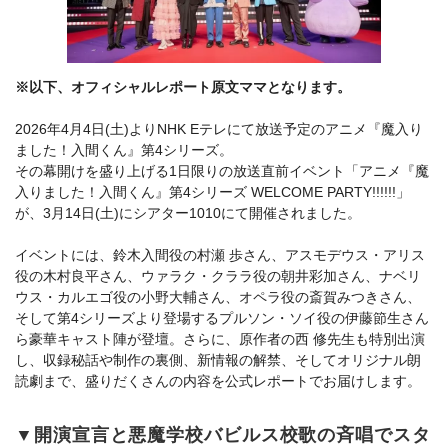
※以下、オフィシャルレポート原文ママとなります。
2026年4月4日(土)よりNHK Eテレにて放送予定のアニメ『魔入り
ました！入間くん』第4シリーズ。
その幕開けを盛り上げる1日限りの放送直前イベント「アニメ『魔
入りました！入間くん』第4シリーズ WELCOME PARTY!!!!!!」
が、3月14日(土)にシアター1010にて開催されました。
イベントには、鈴木入間役の村瀬 歩さん、アスモデウス・アリス
役の木村良平さん、ウァラク・クララ役の朝井彩加さん、ナベリ
ウス・カルエゴ役の小野大輔さん、オペラ役の斎賀みつきさん、
そして第4シリーズより登場するプルソン・ソイ役の伊藤節生さん
ら豪華キャスト陣が登壇。さらに、原作者の西 修先生も特別出演
し、収録秘話や制作の裏側、新情報の解禁、そしてオリジナル朗
読劇まで、盛りだくさんの内容を公式レポートでお届けします。
▼開演宣言と悪魔学校バビルス校歌の斉唱でスタ