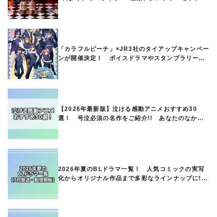
ど第1弾商品が発売へ
「カラフルピーチ」×JR3社のタイアップキャンペー
ンが開催決定！ ボイスドラマやスタンプラリー、
オリジナルグッズの販売も
【2026年最新版】泣ける感動アニメおすすめ30
選！ 号泣必須の名作をご紹介!! あなたのなかの
ランキングは？
2026年夏のBLドラマ一覧！ 人気コミックの実写
化からオリジナル作品まで多彩なラインナップに!!
【7月放送・配信開始】