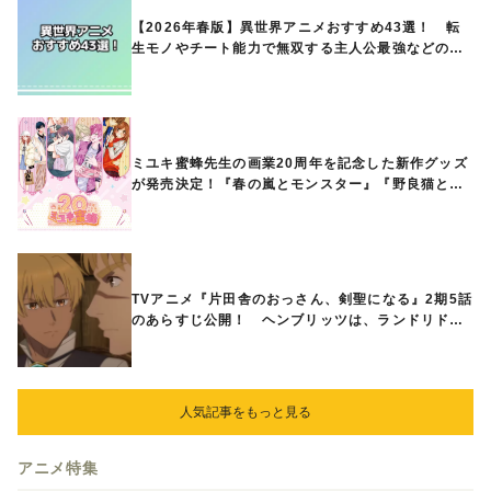
【2026年春版】異世界アニメおすすめ43選！ 転
生モノやチート能力で無双する主人公最強などの人
気作品、異世界ファンタジーや隠れた名作までご紹
介!!
ミユキ蜜蜂先生の画業20周年を記念した新作グッズ
が発売決定！『春の嵐とモンスター』『野良猫と
狼』『営業ですから』『なまいきざかり。』から、
ときめくアイテムが登場♪
TVアニメ『片田舎のおっさん、剣聖になる』2期5話
のあらすじ公開！ ヘンブリッツは、ランドリドに
立ち合いを申し入れ…
人気記事をもっと見る
アニメ特集