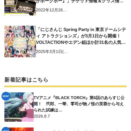
かポークポー』」チケット情報＆グッズ情報
が解禁！ グッズ事前通販は本日から
2022年12月26…
「にじさんじ Spring Party in 東京ドームシテ
ィ アトラクションズ」が3月1日から開催！
VOLTACTIONやエデン組ほか計31名の人気ラ
イバーが大集合!!
2025年3月1日(…
新着記事はこちら
TVアニメ『BLACK TORCH』第6話のあらすじ公
開！ 弐郎、一華、零司が物ノ怪の芙蓉から与え
られた試練は…
2026.8.7