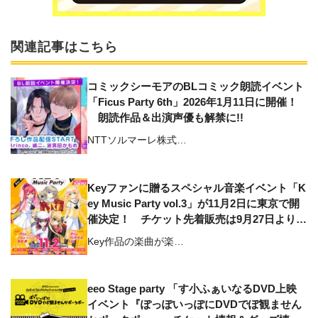
関連記事はこちら
コミックシーモアのBLコミック朗読イベント
「Ficus Party 6th」2026年1月11日に開催！
朗読作品＆出演声優も解禁に!!
NTTソルマーレ株式…
Keyファンに贈るスペシャル音楽イベント「K
ey Music Party vol.3」が11月2日に東京で開
催決定！ チケット先着販売は9月27日よりス
タート
Key作品の楽曲が楽…
eeo Stage party 「す小ふぁいなるDVD上映
イベント『ぽっぽいっぽにDVDでぽ観ません