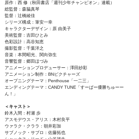
原作：西 修（秋田書店「週刊少年チャンピオン」連載）
総監督：森脇真琴
監督：辻橋綾佳
シリーズ構成：筆安一幸
キャラクターデザイン：原 由美子
美術監督：吉田ひとみ
色彩設計：高谷知恵
撮影監督：千葉洋之
音楽：本間昭光、関向弥生
音響監督：郷田ほづみ
アニメーションプロデューサー：澤田紗彩
アニメーション制作：BNピクチャーズ
オープニングテーマ：Penthouse「一二三」
エンディングテーマ：CANDY TUNE「すーぱー優勝ちゅーー
ん！」
＜キャスト＞
鈴木入間：村瀬 歩
アスモデウス・アリス：木村良平
ウァラク・クララ：朝井彩加
サブノック・サブロ：佐藤拓也
シャックス・リード：山谷祥生