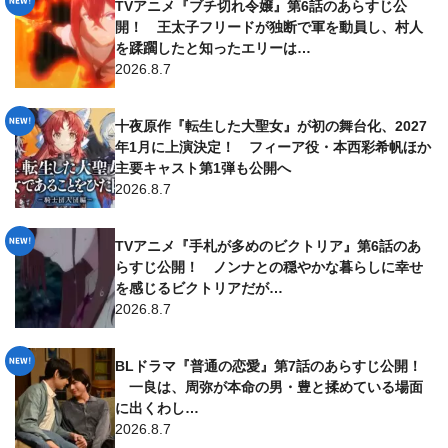
TVアニメ『ブチ切れ令嬢』第6話のあらすじ公
開！ 王太子フリードが独断で軍を動員し、村人
を蹂躙したと知ったエリーは…
2026.8.7
十夜原作『転生した大聖女』が初の舞台化、2027
年1月に上演決定！ フィーア役・本西彩希帆ほか
主要キャスト第1弾も公開へ
2026.8.7
TVアニメ『手札が多めのビクトリア』第6話のあ
らすじ公開！ ノンナとの穏やかな暮らしに幸せ
を感じるビクトリアだが…
2026.8.7
BLドラマ『普通の恋愛』第7話のあらすじ公開！
一良は、周弥が本命の男・豊と揉めている場面
に出くわし…
2026.8.7