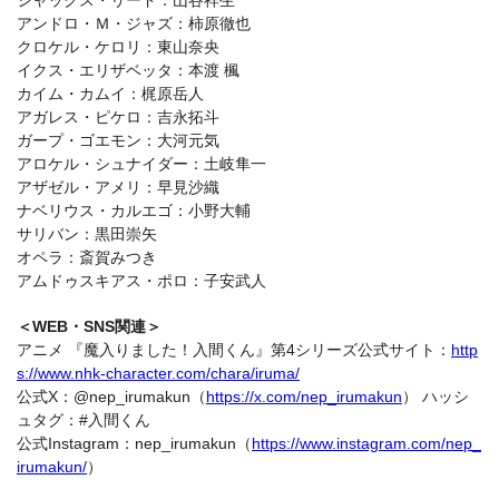
アンドロ・Ｍ・ジャズ：柿原徹也
クロケル・ケロリ：東山奈央
イクス・エリザベッタ：本渡 楓
カイム・カムイ：梶原岳人
アガレス・ピケロ：吉永拓斗
ガープ・ゴエモン：大河元気
アロケル・シュナイダー：土岐隼一
アザゼル・アメリ：早見沙織
ナベリウス・カルエゴ：小野大輔
サリバン：黒田崇矢
オペラ：斎賀みつき
アムドゥスキアス・ポロ：子安武人
＜WEB・SNS関連＞
アニメ 『魔入りました！入間くん』第4シリーズ公式サイト：
http
s://www.nhk-character.com/chara/iruma/
公式X：@nep_irumakun（
https://x.com/nep_irumakun
） ハッシ
ュタグ：#入間くん
公式Instagram：nep_irumakun（
https://www.instagram.com/nep_
irumakun/
）