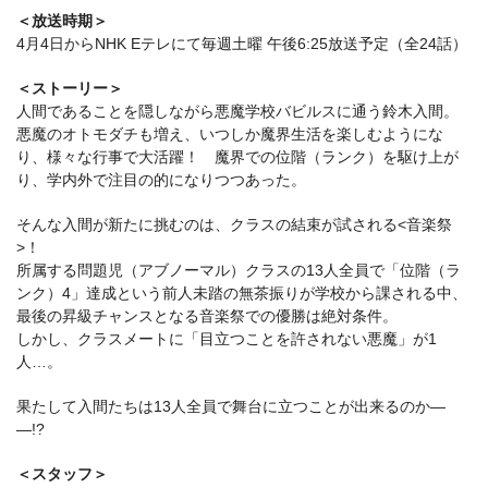
＜放送時期＞
4月4日からNHK Eテレにて毎週土曜 午後6:25放送予定（全24話）
＜ストーリー＞
人間であることを隠しながら悪魔学校バビルスに通う鈴木入間。
悪魔のオトモダチも増え、いつしか魔界生活を楽しむようにな
り、様々な行事で大活躍！ 魔界での位階（ランク）を駆け上が
り、学内外で注目の的になりつつあった。
そんな入間が新たに挑むのは、クラスの結束が試される<音楽祭
>！
所属する問題児（アブノーマル）クラスの13人全員で「位階（ラ
ンク）4」達成という前人未踏の無茶振りが学校から課される中、
最後の昇級チャンスとなる音楽祭での優勝は絶対条件。
しかし、クラスメートに「目立つことを許されない悪魔」が1
人…。
果たして入間たちは13人全員で舞台に立つことが出来るのか―
―!?
＜スタッフ＞