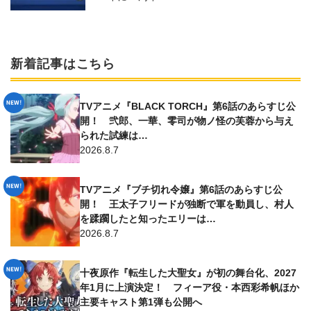
新着記事はこちら
TVアニメ『BLACK TORCH』第6話のあらすじ公
開！ 弐郎、一華、零司が物ノ怪の芙蓉から与え
られた試練は…
2026.8.7
TVアニメ『ブチ切れ令嬢』第6話のあらすじ公
開！ 王太子フリードが独断で軍を動員し、村人
を蹂躙したと知ったエリーは…
2026.8.7
十夜原作『転生した大聖女』が初の舞台化、2027
年1月に上演決定！ フィーア役・本西彩希帆ほか
主要キャスト第1弾も公開へ