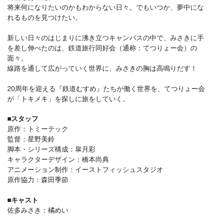
将来何になりたいのかもわからない日々。でもいつか、夢中にな
れるものを見つけたい。
新しい日々のはじまりに沸き立つキャンパスの中で、みさきに手
を差し伸べたのは、鉄道旅行同好会（通称：てつりょー会）の
面々。
線路を通して広がっていく世界に、みさきの胸は高鳴りだす！
20周年を迎える『鉄道むすめ』たちが働く世界を、てつりょー会
が「トキメキ」を探しに旅をしていく。
■スタッフ
原作：トミーテック
監督：星野美鈴
脚本・シリーズ構成：皐月彩
キャラクターデザイン：橋本尚典
アニメーション制作：イーストフィッシュスタジオ
原作協力：森田季節
■キャスト
佐多みさき：橘めい