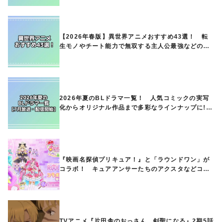
【2026年春版】異世界アニメおすすめ43選！ 転
生モノやチート能力で無双する主人公最強などの人
気作品、異世界ファンタジーや隠れた名作までご紹
介!!
2026年夏のBLドラマ一覧！ 人気コミックの実写
化からオリジナル作品まで多彩なラインナップに!!
【7月放送・配信開始】
『映画名探偵プリキュア！』と「ラウンドワン」が
コラボ！ キュアアンサーたちのアクスタなどコラ
ボグッズが8月1日から登場
TVアニメ『片田舎のおっさん、剣聖になる』2期5話