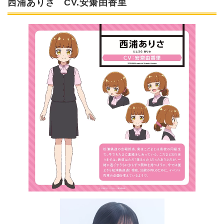
西浦ありさ CV.安齋由香里