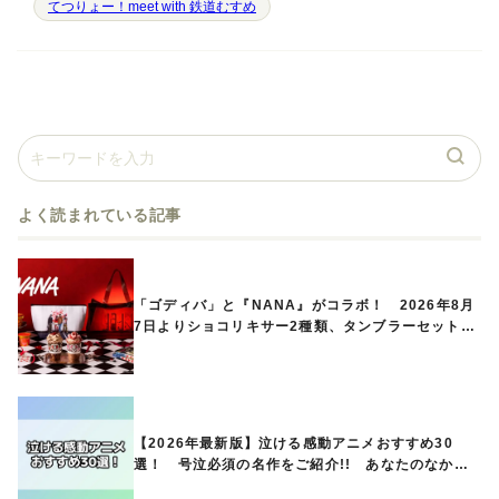
てつりょー！meet with 鉄道むすめ
よく読まれている記事
「ゴディバ」と『NANA』がコラボ！ 2026年8月
7日よりショコリキサー2種類、タンブラーセットな
ど第1弾商品が発売へ
【2026年最新版】泣ける感動アニメおすすめ30
選！ 号泣必須の名作をご紹介!! あなたのなかの
ランキングは？