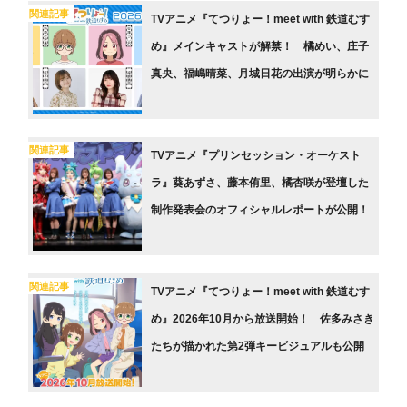
関連記事
TVアニメ『てつりょー！meet with 鉄道むす
め』メインキャストが解禁！ 橘めい、庄子
真央、福嶋晴菜、月城日花の出演が明らかに
関連記事
TVアニメ『プリンセッション・オーケスト
ラ』葵あずさ、藤本侑⾥、橘杏咲が登壇した
制作発表会のオフィシャルレポートが公開！
関連記事
TVアニメ『てつりょー！meet with 鉄道むす
め』2026年10月から放送開始！ 佐多みさき
たちが描かれた第2弾キービジュアルも公開