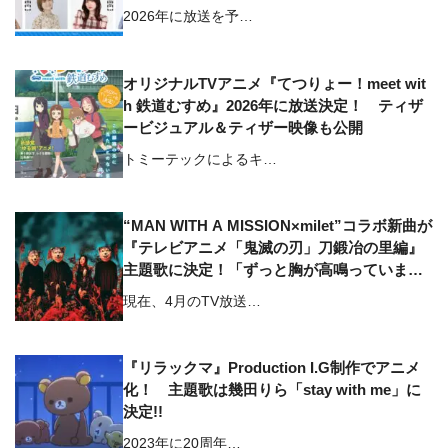
2026年に放送を予…
オリジナルTVアニメ『てつりょー！meet wit
h 鉄道むすめ』2026年に放送決定！ ティザ
ービジュアル＆ティザー映像も公開
トミーテックによるキ…
“MAN WITH A MISSION×milet”コラボ新曲が
『テレビアニメ「鬼滅の刃」刀鍛冶の里編』
主題歌に決定！「ずっと胸が高鳴っていま
す」両アーティストのコメントも
現在、4月のTV放送…
『リラックマ』Production I.G制作でアニメ
化！ 主題歌は幾田りら「stay with me」に
決定!!
2023年に20周年…