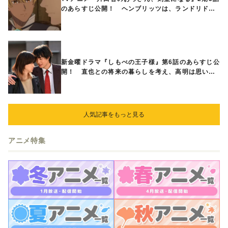
のあらすじ公開！ ヘンブリッツは、ランドリドに
立ち合いを申し入れ…
新金曜ドラマ『しもべの王子様』第6話のあらすじ公
開！ 直也との将来の暮らしを考え、高明は思い切
ってある提案をする
人気記事をもっと見る
アニメ特集