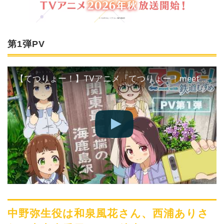
第1弾PV
【てつりょー！】TVアニメ『てつりょー！meet with 鉄道むすめ』PV第1弾
中野弥生役は和泉風花さん、西浦ありさ