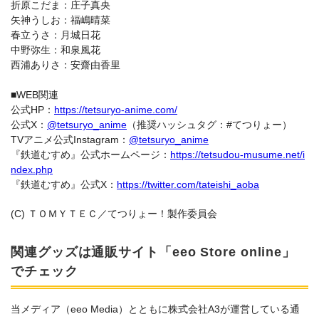
折原こだま：庄子真央
矢神うしお：福嶋晴菜
春立うさ：月城日花
中野弥生：和泉風花
西浦ありさ：安齋由香里
■WEB関連
公式HP：
https://tetsuryo-anime.com/
公式X：
@tetsuryo_anime
（推奨ハッシュタグ：#てつりょー）
TVアニメ公式Instagram：
@tetsuryo_anime
『鉄道むすめ』公式ホームページ：
https://tetsudou-musume.net/i
ndex.php
『鉄道むすめ』公式X：
https://twitter.com/tateishi_aoba
(C) ＴＯＭＹＴＥＣ／てつりょー！製作委員会
関連グッズは通販サイト「eeo Store online」
でチェック
当メディア（eeo Media）とともに株式会社A3が運営している通