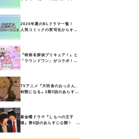
ト能力で無双する主人公最強な
どの人気作品、異世界ファンタ
ジーや隠れた名作までご紹介!!
2026年夏のBLドラマ一覧！
人気コミックの実写化からオリ
ジナル作品まで多彩なラインナ
ップに!!【7月放送・配信開始】
『映画名探偵プリキュア！』と
「ラウンドワン」がコラボ！
キュアアンサーたちのアクスタ
などコラボグッズが8月1日から
登場
TVアニメ『片田舎のおっさん、
剣聖になる』2期5話のあらすじ
公開！ ヘンブリッツは、ラン
ドリドに立ち合いを申し入れ…
新金曜ドラマ『しもべの王子
様』第6話のあらすじ公開！ 直
也との将来の暮らしを考え、高
明は思い切ってある提案をする