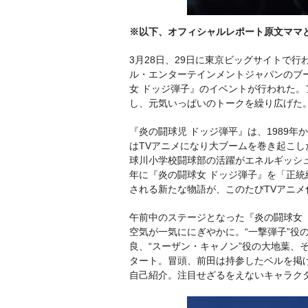
※以下、オフィシャルレポート原文ママ
3月28日、29日に東京ビッグサイトで行われ
ル・エンターテインメントジャパンのブ
女 ドッジ弾子』のイベントが行われた。
し、元気いっぱいのトークを繰り広げた
『炎の闘球児 ドッジ弾平』は、1989年
はTVアニメになり大ブームを巻き起こし
球川小学校闘球部の活躍がエネルギッシュ
年に『炎の闘球女 ドッジ弾子』を「正統
される新たな物語が、このたびTVアニメ
午前中のステージとなった『炎の闘球女 
空気が一気ににぎやかに。“一撃弾子”役の
良、“スーザン・キャノン”役の大地葉、
タート。冒頭、前田は持参したベルを掲
自己紹介。注目せざるをえないキャラク