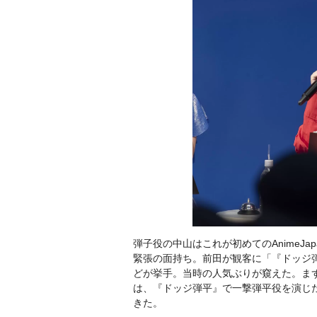
弾子役の中山はこれが初めてのAnimeJ
緊張の面持ち。前田が観客に「『ドッジ
どが挙手。当時の人気ぶりが窺えた。まず
は、『ドッジ弾平』で一撃弾平役を演じ
きた。