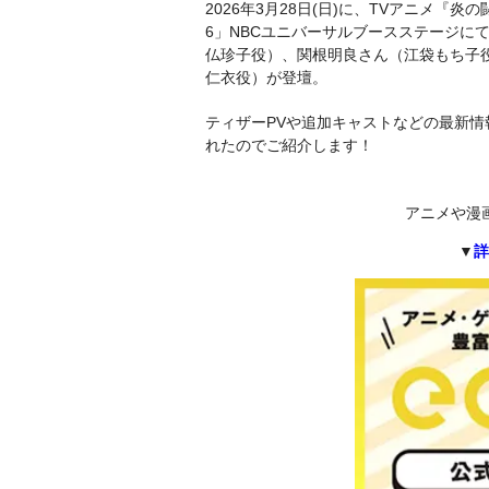
2026年3⽉28⽇(⽇)に、TVアニメ『炎の
6」NBCユニバーサルブースステージに
仏珍子役）、関根明良さん（江袋もち子
仁衣役）が登壇。
ティザーPVや追加キャストなどの最新
れたのでご紹介します！
アニメや漫
▼
詳