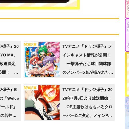
関連記事
ジ弾子』20
TVアニメ『ドッジ弾子』メ
YO MX、
インキャスト情報が公開！
て放送決定
一撃弾子たち球川闘球部
公開！ 追
のメンバー5名が描かれたテ
西克幸、稲
ィザービジュアルも公開
関連記事
ジ弾子』E
TVアニメ『ドッジ弾子』20
の「Welco
26年7月6日より放送開始！
さワールド」
OP主題歌はももいろクロ
sの若井友
ーバーZに決定、メインPV
役として出
も解禁へ