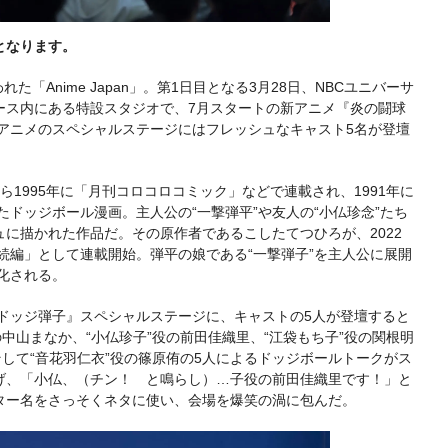
となります。
た「Anime Japan」。第1日目となる3月28日、NBCユニバーサ
ース内にある特設スタジオで、7月スタートの新アニメ『炎の闘球
アニメのスペシャルステージにはフレッシュなキャスト5名が登壇
。
から1995年に「月刊コロコロコミック」などで連載され、1991年に
たドッジボール漫画。主人公の“一撃弾平”や友人の“小仏珍念”たち
に描かれた作品だ。その原作者であるこしたてつひろが、2022
続編」として連載開始。弾平の娘である“一撃弾子”を主人公に展開
化される。
ドッジ弾子』スペシャルステージに、キャストの5人が登壇すると
中山まなか、“小仏珍子”役の前田佳織里、“江袋もち子”役の関根明
そして“音花羽仁衣”役の篠原侑の5人によるドッジボールトークがス
げ、「小仏、（チン！ と鳴らし）…子役の前田佳織里です！」と
ター名をさっそくネタに使い、会場を爆笑の渦に包んだ。