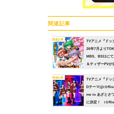
関連記事
関連記事
TVアニメ『ドッ
26年7月よりTOK
MBS、BS11に
＆ティザーPVが
加キャストに小
関連記事
田徹が決定
TVアニメ『ドッ
Dテーマはi☆Ris
me to あざと
に決定！ i☆Ri
希が二階堂平子