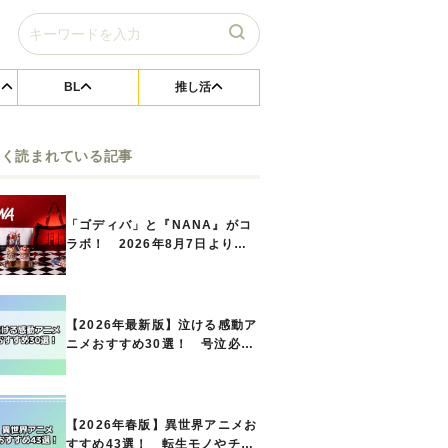
BL
推し活
よく読まれている記事
「ゴディバ」と『NANA』がコ
ラボ！ 2026年8月7日よりシ
ョコリキサー2種類、タンブラー
セットなど第1弾商品が発売へ
【2026年最新版】泣ける感動ア
ニメおすすめ30選！ 号泣必須
の名作をご紹介!! あなたのな
かのランキングは？
【2026年春版】異世界アニメお
すすめ43選！ 転生モノやチー