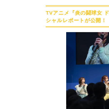
演へ
TVアニメ『炎の闘球女
シャルレポートが公開！