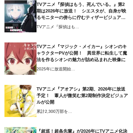
TVアニメ『探偵はもう、死んでいる。』第2
期は2026年に放送！ シエスタが、自身が映
るモニターの傍らに佇むティザービジュアル
が公開
TVアニメ『探偵はも…
TVアニメ『マジック・メイカー』シオンのキ
ャラクターPVが公開！ 異世界に転生して魔
法を作るシオンの魅力が詰め込まれた映像に
2025年に放送開始…
TVアニメ『アオアシ』第2期、2026年に放送
予定！ 葦人が微笑む第2期制作決定ビジュア
ルが公開
累計2,300万部を…
『超巡！超条先輩』が2026年にTVアニメ化決