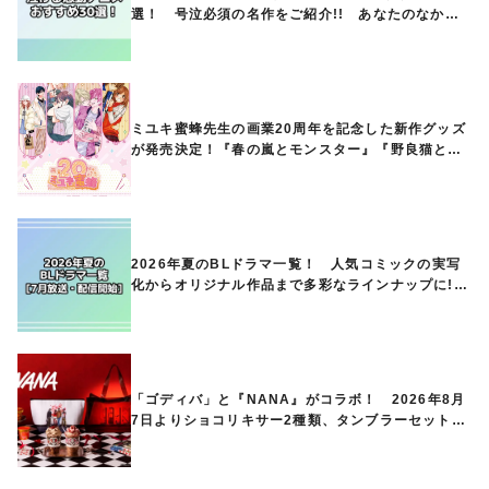
選！ 号泣必須の名作をご紹介!! あなたのなかの
ランキングは？
ミユキ蜜蜂先生の画業20周年を記念した新作グッズ
が発売決定！『春の嵐とモンスター』『野良猫と
狼』『営業ですから』『なまいきざかり。』から、
ときめくアイテムが登場♪
2026年夏のBLドラマ一覧！ 人気コミックの実写
化からオリジナル作品まで多彩なラインナップに!!
【7月放送・配信開始】
「ゴディバ」と『NANA』がコラボ！ 2026年8月
7日よりショコリキサー2種類、タンブラーセットな
ど第1弾商品が発売へ