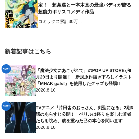
定！ 超条巡と⼀本⽊直の最強バディが贈る
超能⼒ポリスコメディ作品
コミックス累計30万…
新着記事はこちら
『魔法少女にあこがれて』のPOP UP STOREが8
月29日より開催！ 新規原作描き下ろしイラスト
「MHAK gals!」を使用したグッズも登場!!
2026.8.10
TVアニメ『片田舎のおっさん、剣聖になる』2期6
話のあらすじ公開！ ベリルは祭りを楽しむ若者
たちを眺め、歳を重ねた己の本心を問い直す
2026.8.10