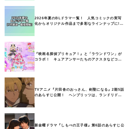
2026年夏のBLドラマ一覧！ 人気コミックの実写
化からオリジナル作品まで多彩なラインナップに!!
【7月放送・配信開始】
『映画名探偵プリキュア！』と「ラウンドワン」が
コラボ！ キュアアンサーたちのアクスタなどコラ
ボグッズが8月1日から登場
TVアニメ『片田舎のおっさん、剣聖になる』2期5話
のあらすじ公開！ ヘンブリッツは、ランドリドに
立ち合いを申し入れ…
新金曜ドラマ『しもべの王子様』第6話のあらすじ公