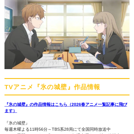
TVアニメ『氷の城壁』作品情報
『氷の城壁』の作品情報はこちら（2026春アニメ一覧記事に飛び
ます）
『氷の城壁』
毎週木曜よる11時56分～TBS系28局にて全国同時放送中