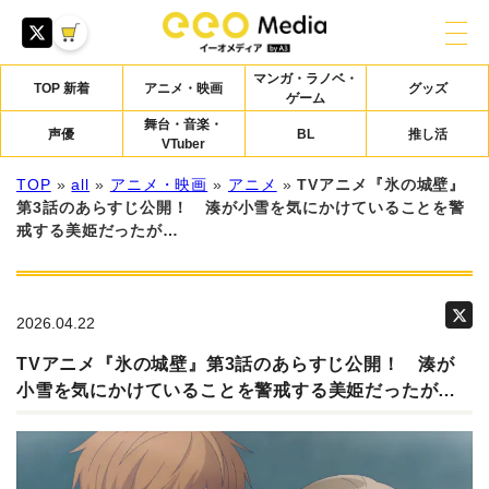
マンガ・ラノベ・
TOP 新着
アニメ・映画
グッズ
ゲーム
舞台・音楽・
声優
BL
推し活
VTuber
TOP
»
all
»
アニメ・映画
»
アニメ
»
TVアニメ『氷の城壁』
第3話のあらすじ公開！ 湊が小雪を気にかけていることを警
戒する美姫だったが…
2026.04.22
TVアニメ『氷の城壁』第3話のあらすじ公開！ 湊が
小雪を気にかけていることを警戒する美姫だったが…