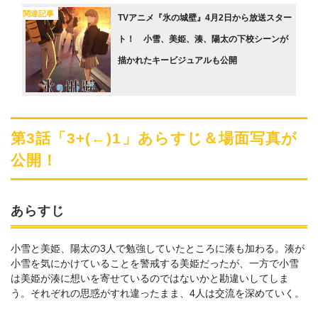
関連記事
TVアニメ『氷の城壁』4月2日から放送スター
ト！ 小雪、美姫、湊、陽太の下校シーンが
描かれたキービジュアルも公開
第3話「3+(←)1」あらすじ＆場面写真が
公開！
あらすじ
小雪と美姫、陽太の3人で勉強していたところに湊も加わる。湊が
小雪を気にかけていることを警戒する美姫だったが、一方で小雪
は美姫が湊に想いを寄せているのではないかと勘違いしてしま
う。それぞれの思惑がすれ違ったまま、4人は交流を深めていく。