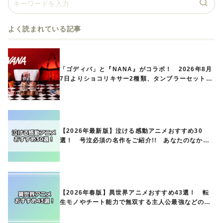
よく読まれている記事
「ゴディバ」と『NANA』がコラボ！ 2026年8月
7日よりショコリキサー2種類、タンブラーセットな
ど第1弾商品が発売へ
【2026年最新版】泣ける感動アニメおすすめ30
選！ 号泣必須の名作をご紹介!! あなたのなかの
ランキングは？
【2026年春版】異世界アニメおすすめ43選！ 転
生モノやチート能力で無双する主人公最強などの人
気作品、異世界ファンタジーや隠れた名作までご紹
介!!