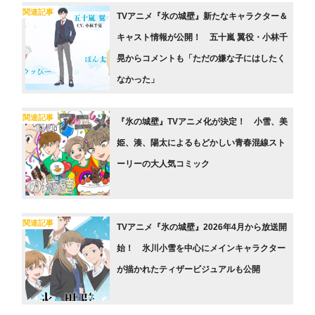
関連記事
TVアニメ『氷の城壁』新たなキャラクター＆
キャスト情報が公開！ 五十嵐 翼役・小林千
晃からコメントも「ただの嫌な子にはしたく
なかった」
関連記事
『氷の城壁』TVアニメ化が決定！ 小雪、美
姫、湊、陽太によるもどかしい青春混線スト
ーリーの大人気コミック
関連記事
TVアニメ『氷の城壁』2026年4月から放送開
始！ 氷川小雪を中心にメインキャラクター
が描かれたティザービジュアルも公開