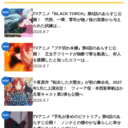
TVアニメ『BLACK TORCH』第6話のあらすじ公
開！ 弐郎、一華、零司が物ノ怪の芙蓉から与え
られた試練は…
2026.8.7
TVアニメ『ブチ切れ令嬢』第6話のあらすじ公
開！ 王太子フリードが独断で軍を動員し、村人
を蹂躙したと知ったエリーは…
2026.8.7
十夜原作『転生した大聖女』が初の舞台化、2027
年1月に上演決定！ フィーア役・本西彩希帆ほか
主要キャスト第1弾も公開へ
2026.8.7
TVアニメ『手札が多めのビクトリア』第6話のあ
らすじ公開！ ノンナとの穏やかな暮らしに幸せ