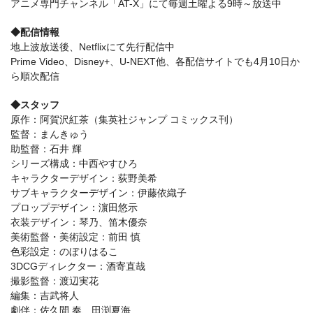
アニメ専門チャンネル「AT-X」にて毎週土曜よる9時～放送中
◆配信情報
地上波放送後、Netflixにて先行配信中
Prime Video、Disney+、U-NEXT他、各配信サイトでも4月10日か
ら順次配信
◆スタッフ
原作：阿賀沢紅茶（集英社ジャンプ コミックス刊）
監督：まんきゅう
助監督：石井 輝
シリーズ構成：中西やすひろ
キャラクターデザイン：荻野美希
サブキャラクターデザイン：伊藤依織子
プロップデザイン：濵田悠示
衣装デザイン：琴乃、笛木優奈
美術監督・美術設定：前田 慎
色彩設定：のぼりはるこ
3DCGディレクター：酒寄直哉
撮影監督：渡辺実花
編集：吉武将人
劇伴：佐久間 奏、田渕夏海