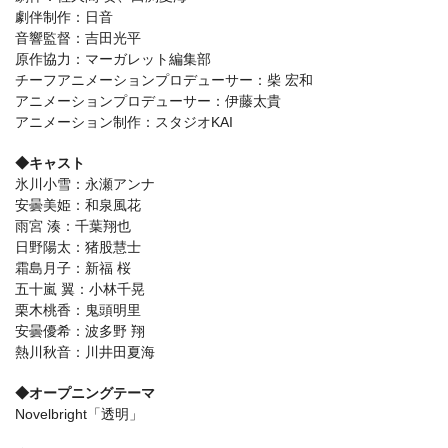
劇伴制作：日音
音響監督：吉田光平
原作協力：マーガレット編集部
チーフアニメーションプロデューサー：柴 宏和
アニメーションプロデューサー：伊藤太貴
アニメーション制作：スタジオKAI
◆キャスト
氷川小雪：永瀬アンナ
安曇美姫：和泉風花
雨宮 湊：千葉翔也
日野陽太：猪股慧士
霜島月子：新福 桜
五十嵐 翼：小林千晃
栗木桃香：鬼頭明里
安曇優希：波多野 翔
熱川秋音：川井田夏海
◆オープニングテーマ
Novelbright「透明」