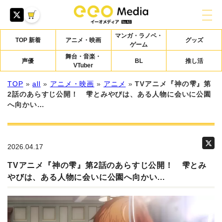
マンガ・ラノベ・
TOP 新着
アニメ・映画
グッズ
ゲーム
舞台・音楽・
声優
BL
推し活
VTuber
TOP
»
all
»
アニメ・映画
»
アニメ
»
TVアニメ『神の雫』第
2話のあらすじ公開！ 雫とみやびは、ある人物に会いに公園
へ向かい…
2026.04.17
TVアニメ『神の雫』第2話のあらすじ公開！ 雫とみ
やびは、ある人物に会いに公園へ向かい…