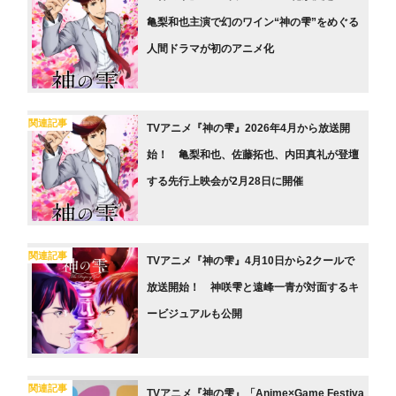
亀梨和也主演で幻のワイン“神の雫”をめぐる
人間ドラマが初のアニメ化
関連記事
TVアニメ『神の雫』2026年4月から放送開
始！ 亀梨和也、佐藤拓也、内田真礼が登壇
する先行上映会が2月28日に開催
関連記事
TVアニメ『神の雫』4月10日から2クールで
放送開始！ 神咲雫と遠峰一青が対面するキ
ービジュアルも公開
関連記事
TVアニメ『神の雫』「Anime×Game Festiva