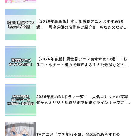
【2026年最新版】泣ける感動アニメおすすめ30
選！ 号泣必須の名作をご紹介!! あなたのなかの
ランキングは？
【2026年春版】異世界アニメおすすめ43選！ 転
生モノやチート能力で無双する主人公最強などの人
気作品、異世界ファンタジーや隠れた名作までご紹
介!!
2026年夏のBLドラマ一覧！ 人気コミックの実写
化からオリジナル作品まで多彩なラインナップに!!
【7月放送・配信開始】
TVアニメ『ブチ切れ令嬢』第5話のあらすじ公