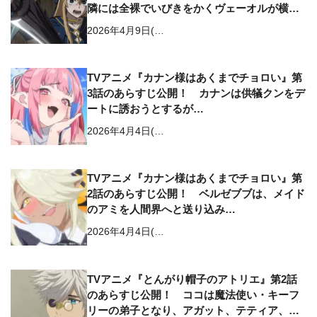
隣には全裸でいびきをかくヴェーオルが横た
わっており…
2026年4月9日(…
TVアニメ『カナン様はあくまでチョロい』第
3話のあらすじ公開！ カナンは供犠クンをデ
ートに誘おうとするが…
2026年4月4日(…
TVアニメ『カナン様はあくまでチョロい』第
2話のあらすじ公開！ ベルゼブブは、メイド
のアミを人間界へと送り込み…
2026年4月4日(…
TVアニメ『とんがり帽子のアトリエ』第2話
のあらすじ公開！ ココは魔法使い・キーフ
リーの弟子となり、アガット、テティア、リ