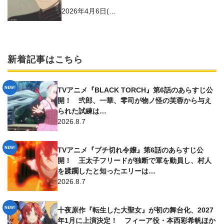
チェと出会う
2026年4月6日(…
新着記事はこちら
TVアニメ『BLACK TORCH』第6話のあらすじ公
開！ 弐郎、一華、零司が物ノ怪の芙蓉から与え
られた試練は…
2026.8.7
TVアニメ『ブチ切れ令嬢』第6話のあらすじ公
開！ 王太子フリードが独断で軍を動員し、村人
を蹂躙したと知ったエリーは…
2026.8.7
十夜原作『転生した大聖女』が初の舞台化、2027
年1月に上演決定！ フィーア役・本西彩希帆ほか