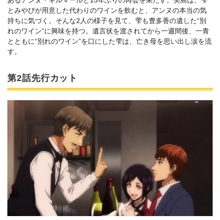
あるアンヌ・ギルマールと15年ぶりの再会を果たす。美島は、雫
とみやびが用意した代わりのワインを飲むと、アンヌの本当の気
持ちに気づく。そんな2人の様子を見て、雫も豊多香の遺した“別
れのワイン”に興味を持つ。遺言状を渡されてから一週間後、一青
とともに“別れのワイン”を口にした雫は、亡き母を思い出し涙を流
す。
第2話先行カット