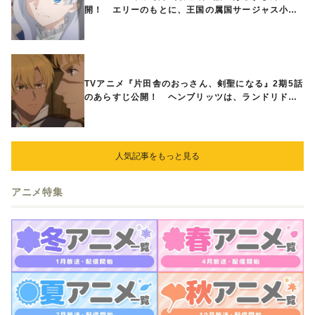
開！ エリーのもとに、王国の属国サージャス小王
国が帝国に宣戦布告したと急報が入る
TVアニメ『片田舎のおっさん、剣聖になる』2期5話
のあらすじ公開！ ヘンブリッツは、ランドリドに
立ち合いを申し入れ…
人気記事をもっと見る
アニメ特集