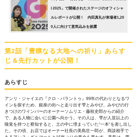
l 2025」で開催されたステージのオフィシャ
ルレポートが公開！ 内田真礼が来場者1,20
0人に向けて意気込みを披露
第2話「豊穣なる大地への祈り」あらす
じ＆先行カットが公開！
あらすじ
アンリ・ジャイエの『クロ・パラントゥ』99年の代わりとなるワ
インを探すため、銀座の街へと走り出す雫とみやび。みやびの行
きつけのワインバーのオーナーソムリエ・藤枝史郎からの紹介
で、ある人物に会いに公園へ向かう。その人は、雫が人並以上の
嗅覚を持つと察知すると、土の中に埋まっていた“一本”を差し出し
た。その頃、お店ではオーナー社長の美島壮一郎が、商談相手で