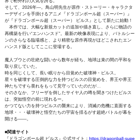
界で桁外れの⼈気を誇る。
そして、2026年―。⿃⼭明先⽣が原作・ストーリー・キャラクタ
ーデザインを⼿掛けるアニメ『ドラゴンボール超（スーパー）』
が『ドラゴンボール超（スーパー） ビルス』として新たに始動！
本作では、⼤幅な新規カットの追加や描き直し、さらに物語の
再構築を⾏い“エンハンスド”。最新の映像表現により、バトルシー
ンのさらなる臨場感と、より精密な原作再現がほどこされたエン
ハンスド版としてここに登場する。
魔⼈ブウとの壮絶な闘いから数年が経ち、地球は束の間の平和を
取り戻していた。
時を同じくして、⻑い眠りから⽬覚めた破壊神・ビルス。
星々を破壊する圧倒的な⼒を持つビルスの⽬覚めを、界王や界王
神たちですら畏れをもって⾒守っていたのだが…
そのさなか、フリーザを倒したサイヤ⼈の噂を聞きつけたビルス
は、突如悟空の前に現れるー。
かつてない⼒を持つビルスの襲来により、消滅の危機に直⾯する
地球・・・破壊神と悟空たちの宇宙を揺るがす超絶バトルが幕を
開ける――。
■関連サイト
『ドラゴンボール超 ビルス』公式サイト：
https://dragonball-supe