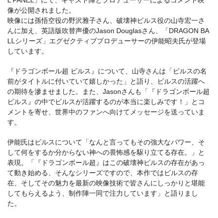
像が公開されました。
映像には孫悟空役の野沢雅⼦さん、破壊神ビルス役の⼭寺宏⼀さ
んに加え、英語版吹替声優のJason Douglasさん、「DRAGON BA
LLシリーズ」エグゼクティブプロデューサーの伊能昭夫⽒が登場
しています。
『ドラゴンボール超 ビルス』について、山寺さんは「ビルスの名
前がタイトルに付いていて嬉しかった」と語り、ビルスの活躍へ
の期待を滲ませました。また、Jasonさんも「『ドラゴンボール超
ビルス』の中でビルスが活躍するのが本当に楽しみです！」とコ
メントを寄せ、世界中のファンへ向けてメッセージを送っていま
す。
伊能氏はビルスについて「なんと⾔ってもその強⼤なパワー、そ
して何をするか分からない神への畏怖感を駆り⽴てる存在。」と
表現。「『ドラゴンボール超』はこの破壊神ビルスの存在があっ
て動き始める、そんなシリーズですので、本作ではビルスの存
在、そしてその魅⼒を最新の映像技術で皆さんにしっかりと堪能
してもらえるよう、制作陣⼀同で注⼒しています」と語りまし
た。