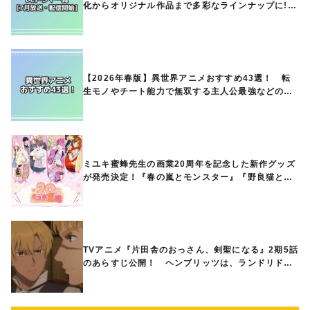
化からオリジナル作品まで多彩なラインナップに!!
【7月放送・配信開始】
【2026年春版】異世界アニメおすすめ43選！ 転
生モノやチート能力で無双する主人公最強などの人
気作品、異世界ファンタジーや隠れた名作までご紹
介!!
ミユキ蜜蜂先生の画業20周年を記念した新作グッズ
が発売決定！『春の嵐とモンスター』『野良猫と
狼』『営業ですから』『なまいきざかり。』から、
ときめくアイテムが登場♪
TVアニメ『片田舎のおっさん、剣聖になる』2期5話
のあらすじ公開！ ヘンブリッツは、ランドリドに
立ち合いを申し入れ…