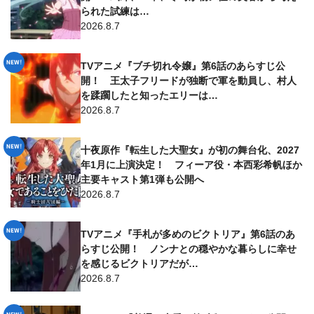
られた試練は…
2026.8.7
TVアニメ『ブチ切れ令嬢』第6話のあらすじ公
開！ 王太子フリードが独断で軍を動員し、村人
を蹂躙したと知ったエリーは…
2026.8.7
十夜原作『転生した大聖女』が初の舞台化、2027
年1月に上演決定！ フィーア役・本西彩希帆ほか
主要キャスト第1弾も公開へ
2026.8.7
TVアニメ『手札が多めのビクトリア』第6話のあ
らすじ公開！ ノンナとの穏やかな暮らしに幸せ
を感じるビクトリアだが…
2026.8.7