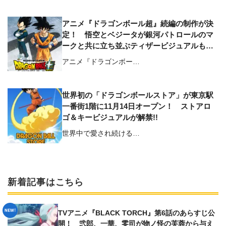
アニメ『ドラゴンボール超』続編の制作が決
定！ 悟空とベジータが銀河パトロールのマ
ークと共に⽴ち並ぶティザービジュアルも公
開
アニメ『ドラゴンボー…
世界初の「ドラゴンボールストア」が東京駅
一番街1階に11月14日オープン！ ストアロ
ゴ＆キービジュアルが解禁!!
世界中で愛され続ける…
新着記事はこちら
TVアニメ『BLACK TORCH』第6話のあらすじ公
開！ 弐郎、一華、零司が物ノ怪の芙蓉から与え