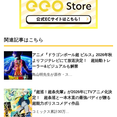
関連記事はこちら
アニメ『ドラゴンボール超 ビルス』2026年秋
よりフジテレビにて放送決定！ 超始動トレ
ーラー&ビジュアルも解禁
⿃⼭明先⽣が原作・ス…
『超巡！超条先輩』が2026年にTVアニメ化決
定！ 超条巡と⼀本⽊直の最強バディが贈る
超能⼒ポリスコメディ作品
コミックス累計30万…