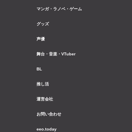
マンガ・ラノベ・ゲーム
グッズ
声優
舞台・音楽・VTuber
BL
推し活
運営会社
お問い合わせ
eeo.today