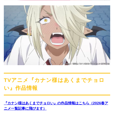
TVアニメ『カナン様はあくまでチョロ
い』作品情報
『カナン様はあくまでチョロい』の作品情報はこちら（2026春ア
ニメ一覧記事に飛びます）