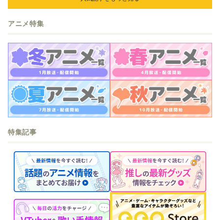
アニメ特集
特集記事