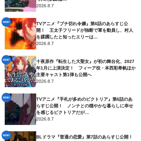
2026.8.7
TVアニメ『ブチ切れ令嬢』第6話のあらすじ公
開！ 王太子フリードが独断で軍を動員し、村人
を蹂躙したと知ったエリーは…
2026.8.7
十夜原作『転生した大聖女』が初の舞台化、2027
年1月に上演決定！ フィーア役・本西彩希帆ほか
主要キャスト第1弾も公開へ
2026.8.7
TVアニメ『手札が多めのビクトリア』第6話のあ
らすじ公開！ ノンナとの穏やかな暮らしに幸せ
を感じるビクトリアだが…
2026.8.7
BLドラマ『普通の恋愛』第7話のあらすじ公開！