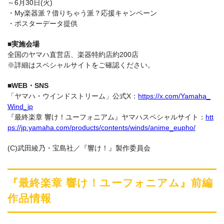
～6月30日(火)
・My楽器派？借りちゃう派？応援キャンペーン
・ポスターデータ提供
■実施会場
全国のヤマハ直営店、楽器特約店約200店
※詳細はスペシャルサイトをご確認ください。
■WEB・SNS
「ヤマハ・ウインドストリーム」公式X：
https://x.com/Yamaha_
Wind_jp
『最終楽章 響け！ユーフォニアム』ヤマハスペシャルサイト：
htt
ps://jp.yamaha.com/products/contents/winds/anime_eupho/
(C)武田綾乃・宝島社／『響け！』製作委員会
『最終楽章 響け！ユーフォニアム』前編
作品情報