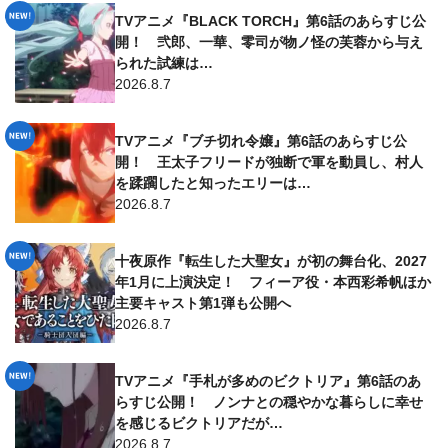
TVアニメ『BLACK TORCH』第6話のあらすじ公
開！ 弐郎、一華、零司が物ノ怪の芙蓉から与え
られた試練は…
2026.8.7
TVアニメ『ブチ切れ令嬢』第6話のあらすじ公
開！ 王太子フリードが独断で軍を動員し、村人
を蹂躙したと知ったエリーは…
2026.8.7
十夜原作『転生した大聖女』が初の舞台化、2027
年1月に上演決定！ フィーア役・本西彩希帆ほか
主要キャスト第1弾も公開へ
2026.8.7
TVアニメ『手札が多めのビクトリア』第6話のあ
らすじ公開！ ノンナとの穏やかな暮らしに幸せ
を感じるビクトリアだが…
2026.8.7