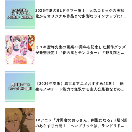
2026年夏のBLドラマ一覧！ 人気コミックの実写
化からオリジナル作品まで多彩なラインナップに!!
【7月放送・配信開始】
ミユキ蜜蜂先生の画業20周年を記念した新作グッズ
が発売決定！『春の嵐とモンスター』『野良猫と
狼』『営業ですから』『なまいきざかり。』から、
ときめくアイテムが登場♪
【2026年春版】異世界アニメおすすめ43選！ 転
生モノやチート能力で無双する主人公最強などの人
気作品、異世界ファンタジーや隠れた名作までご紹
介!!
TVアニメ『片田舎のおっさん、剣聖になる』2期5話
のあらすじ公開！ ヘンブリッツは、ランドリドに
立ち合いを申し入れ…