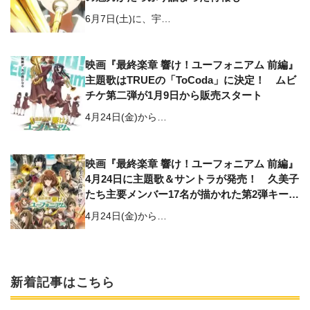
6月7日(土)に、宇…
映画『最終楽章 響け！ユーフォニアム 前編』
主題歌はTRUEの「ToCoda」に決定！ ムビ
チケ第二弾が1月9日から販売スタート
4月24日(金)から…
映画『最終楽章 響け！ユーフォニアム 前編』
4月24日に主題歌＆サントラが発売！ 久美子
たち主要メンバー17名が描かれた第2弾キービ
ジュアルも公開
4月24日(金)から…
新着記事はこちら