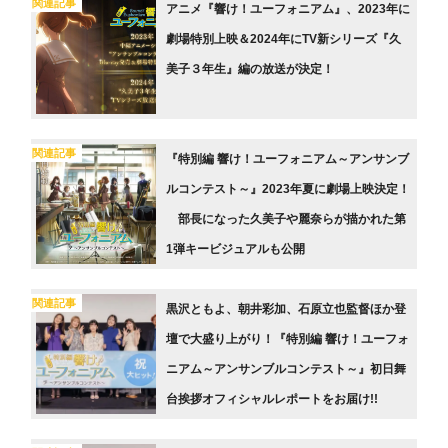
関連記事
アニメ『響け！ユーフォニアム』、2023年に
劇場特別上映＆2024年にTV新シリーズ『久
美子３年生』編の放送が決定！
関連記事
『特別編 響け！ユーフォニアム～アンサンブ
ルコンテスト～』2023年夏に劇場上映決定！
部長になった久美子や麗奈らが描かれた第
1弾キービジュアルも公開
関連記事
黒沢ともよ、朝井彩加、石原立也監督ほか登
壇で大盛り上がり！『特別編 響け！ユーフォ
ニアム～アンサンブルコンテスト～』初日舞
台挨拶オフィシャルレポートをお届け!!