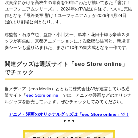
吹奏楽にかける高校生の青春を10年にわたり描いてきた「響け！
ユーフォニアムシリーズ」。2024年のTV放送を経て、ついに完結
作となる『最終楽章 響け！ユーフォニアム』が2026年4月24日
(金)より劇場公開となります。
総監督・石原立也、監督・小川太一、脚本・花田十輝ら豪華スタ
ッフが再集結。京都アニメーションによる緻密な描写と、新規演
奏シーンも盛り込まれた、まさに10年の集大成となる一作です。
関連グッズは通販サイト「eeo Store online」
でチェック
当メディア（eeo Media）とともに株式会社A3が運営している通
販サイト「
eeo Store online
」では、アニメや漫画などのオリジナ
ルグッズを販売しています。ぜひチェックしてみてください。
アニメ・漫画のオリジナルグッズは「eeo Store online」で！
▼▼▼