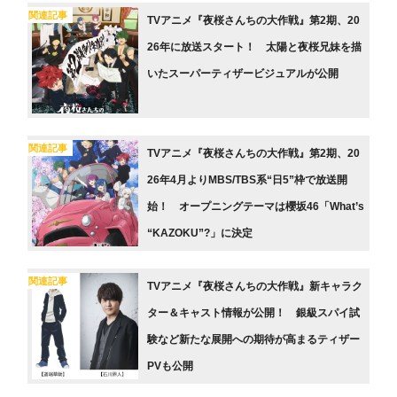
関連記事
TVアニメ『夜桜さんちの大作戦』第2期、20
26年に放送スタート！ 太陽と夜桜兄妹を描
いたスーパーティザービジュアルが公開
関連記事
TVアニメ『夜桜さんちの大作戦』第2期、20
26年4月よりMBS/TBS系“日5”枠で放送開
始！ オープニングテーマは櫻坂46「What’s
“KAZOKU”?」に決定
関連記事
TVアニメ『夜桜さんちの大作戦』新キャラク
ター＆キャスト情報が公開！ 銀級スパイ試
験など新たな展開への期待が高まるティザー
PVも公開