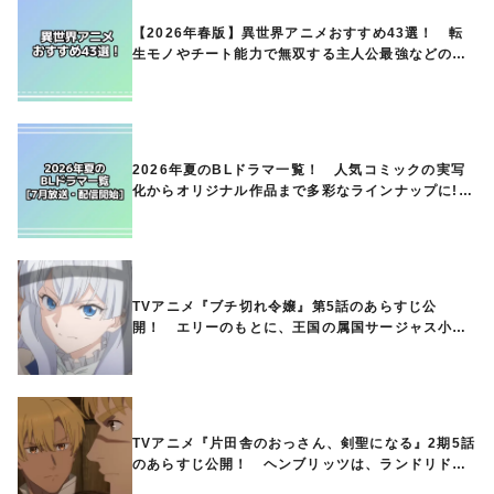
【2026年春版】異世界アニメおすすめ43選！ 転
生モノやチート能力で無双する主人公最強などの人
気作品、異世界ファンタジーや隠れた名作までご紹
介!!
2026年夏のBLドラマ一覧！ 人気コミックの実写
化からオリジナル作品まで多彩なラインナップに!!
【7月放送・配信開始】
TVアニメ『ブチ切れ令嬢』第5話のあらすじ公
開！ エリーのもとに、王国の属国サージャス小王
国が帝国に宣戦布告したと急報が入る
TVアニメ『片田舎のおっさん、剣聖になる』2期5話
のあらすじ公開！ ヘンブリッツは、ランドリドに
立ち合いを申し入れ…