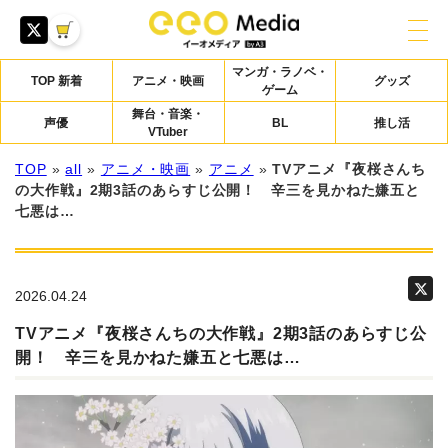
マンガ・ラノベ・
TOP 新着
アニメ・映画
グッズ
ゲーム
舞台・音楽・
声優
BL
推し活
VTuber
TOP
»
all
»
アニメ・映画
»
アニメ
»
TVアニメ『夜桜さんち
の大作戦』2期3話のあらすじ公開！ 辛三を見かねた嫌五と
七悪は…
2026.04.24
TVアニメ『夜桜さんちの大作戦』2期3話のあらすじ公
開！ 辛三を見かねた嫌五と七悪は…