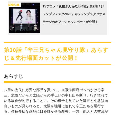
関連記事
TVアニメ『夜桜さんちの大作戦』第2期「ジ
ャンプフェスタ2026」内ジャンプスタジオス
テージのオフィシャルレポートが公開！
第30話「辛三兄ちゃん見守り隊」あらす
じ＆先行場面カットが公開！
あらすじ
八重の改良に必要な部品を買いに、血飛沫商店街へ出かける辛
三。危険だからと太陽からの手伝いの申し出を断り、行き慣れて
いる殺香が同行することに。その様子を見ていた嫌五と七悪は面
白いものが見られると、太陽を強引に連れて辛三たちを尾行す
る。多種多様な商品に目を輝かせる殺香。一方、他人との交流が