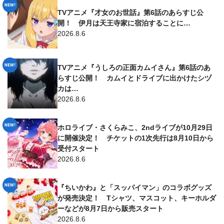
TVアニメ『才女のお世話』第6話のあらすじ公
開！ 伊月は天王寺家に宿泊することに…
2026.8.6
TVアニメ『うしろの正面カムイさん』第6話のあ
らすじ公開！ カムイとドライブに出かけたシヅ
カは…
2026.8.6
ホロライブ・さくらみこ、2ndライブが10月29日
に開催決定！ チケットの1次先行は8月10日から
受付スタート
2026.8.6
『ちいかわ』と「スッパイマン」のコラボグッズ
が発売決定！ Tシャツ、マスコット、キーホルダ
ーなどが8月7日から販売スタート
2026.8.6