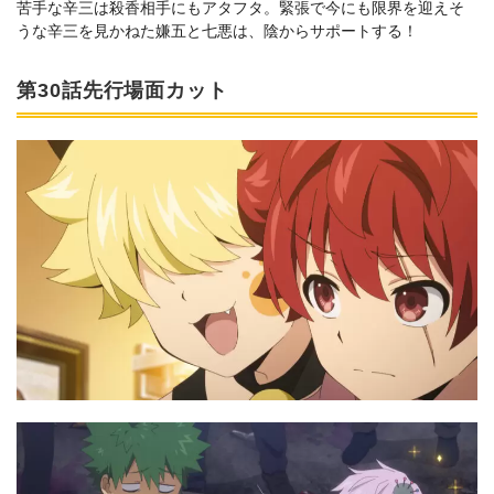
苦手な辛三は殺香相手にもアタフタ。緊張で今にも限界を迎えそ
うな辛三を見かねた嫌五と七悪は、陰からサポートする！
第30話先行場面カット