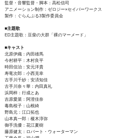
監督・音響監督・脚本：高松信司
アニメーション制作：ゼロジー×セイバーワークス
製作：ぐらんぶる3製作委員会
■主題歌
ED主題歌：豆柴の大群「裸のマーメード」
■キャスト
北原伊織：内田雄馬
今村耕平：木村良平
時田信治：安元洋貴
寿竜次郎：小西克幸
古手川千紗：安済知佳
古手川奈々華：内田真礼
浜岡梓：行成とあ
吉原愛菜：阿澄佳奈
毒島桜子：山根綺
野島元：江口拓也
山本真一郎：榎木淳弥
御手洗優：花江夏樹
藤原健太：ロバート・ウォーターマン
工藤会長：福山潤