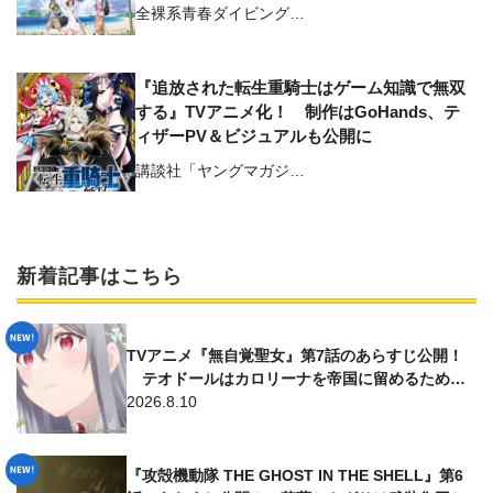
も公開
全裸系青春ダイビング…
『追放された転生重騎士はゲーム知識で無双
する』TVアニメ化！ 制作はGoHands、テ
ィザーPV＆ビジュアルも公開に
講談社「ヤングマガジ…
新着記事はこちら
TVアニメ『無自覚聖女』第7話のあらすじ公開！
テオドールはカロリーナを帝国に留めるため…
2026.8.10
『攻殻機動隊 THE GHOST IN THE SHELL』第6