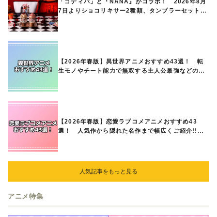
「ゴディバ」と『NANA』がコラボ！ 2026年8月
7日よりショコリキサー2種類、タンブラーセットな
ど第1弾商品が発売へ
【2026年春版】異世界アニメおすすめ43選！ 転
生モノやチート能力で無双する主人公最強などの人
気作品、異世界ファンタジーや隠れた名作までご紹
介!!
【2026年春版】恋愛ラブコメアニメおすすめ43
選！ 人気作から隠れた名作まで幅広くご紹介!!
あなたの中のランキングは？
人気記事をもっと見る
アニメ特集