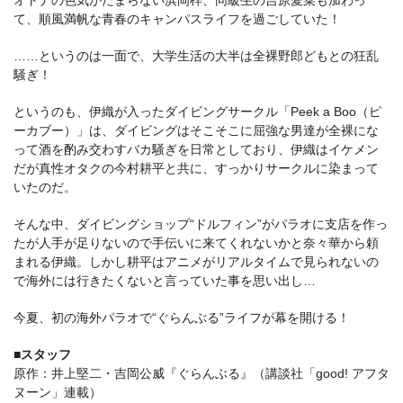
て、順風満帆な青春のキャンパスライフを過ごしていた！
……というのは一面で、大学生活の大半は全裸野郎どもとの狂乱
騒ぎ！
というのも、伊織が入ったダイビングサークル「Peek a Boo（ピ
ーカブー）」は、ダイビングはそこそこに屈強な男達が全裸にな
って酒を酌み交わすバカ騒ぎを日常としており、伊織はイケメン
だが真性オタクの今村耕平と共に、すっかりサークルに染まって
いたのだ。
そんな中、ダイビングショップ“ドルフィン”がパラオに支店を作っ
たが人手が足りないので手伝いに来てくれないかと奈々華から頼
まれる伊織。しかし耕平はアニメがリアルタイムで見られないの
で海外には行きたくないと言っていた事を思い出し…
今夏、初の海外パラオで“ぐらんぶる”ライフが幕を開ける！
■スタッフ
原作：井上堅二・吉岡公威『ぐらんぶる』（講談社「good! アフタ
ヌーン」連載）