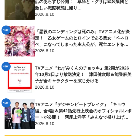
話のあらすじ公開！ 草薙とトグサは武装集団と
激しい戦闘状態に陥り…
2026.8.10
『悪役のエンディングは死のみ』TVアニメ化が決
定！ 乙女ゲームのヒロインである悪女「ペネロ
ペ」になってしまった主人公が、死亡エンドを避
けるために奮闘するファンタジー
2026.8.10
TVアニメ『ねずみくんのチョッキ』第2期が2026
年10月3日より放送決定！ 津田健次郎＆能登麻美
子が全キャラクターを演じ分ける
2026.8.10
TVアニメ『デジモンビートブレイク』「キョウ
編」全4話＆第42話先行上映会のオフィシャルレポ
ートが公開！ 阿座上洋平「みんなで盛り上げて
いけたら…」
2026.8.10