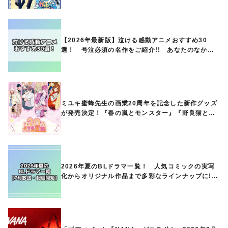
【2026年最新版】泣ける感動アニメおすすめ30
選！ 号泣必須の名作をご紹介!! あなたのなかの
ランキングは？
ミユキ蜜蜂先生の画業20周年を記念した新作グッズ
が発売決定！『春の嵐とモンスター』『野良猫と
狼』『営業ですから』『なまいきざかり。』から、
ときめくアイテムが登場♪
2026年夏のBLドラマ一覧！ 人気コミックの実写
化からオリジナル作品まで多彩なラインナップに!!
【7月放送・配信開始】