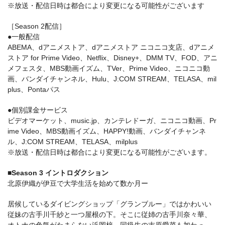
※放送・配信日時は都合により変更になる可能性がございます
［Season 2配信］
●一般配信
ABEMA、dアニメストア、dアニメストア ニコニコ支店、dアニメ
ストア for Prime Video、Netflix、Disney+、DMM TV、FOD、アニ
メフェスタ、MBS動画イズム、TVer、Prime Video、ニコニコ動
画、バンダイチャンネル、Hulu、J:COM STREAM、TELASA、mil
plus、Pontaパス
●個別課金サービス
ビデオマーケット、music.jp、カンテレドーガ、ニコニコ動画、Pr
ime Video、MBS動画イズム、HAPPY!動画、バンダイチャンネ
ル、J:COM STREAM、TELASA、milplus
※放送・配信日時は都合により変更になる可能性がございます。
■Season 3 イントロダクション
北原伊織が伊豆で大学生活を始めて数か月ー
居候しているダイビングショップ「グランブルー」ではかわいい
従妹の古手川千紗と一つ屋根の下。そこに従姉の古手川奈々華、
オトナの色気がたまらない浜岡梓、同級生の吉原愛菜も加わっ