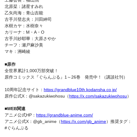
北原栞：諸星すみれ
乙矢尚海：青山吉能
古手川登志夫：川田紳司
水樹カヤ：水樹奈々
カリーナ：M・A・O
古手川紗耶華：大原さやか
チーフ：瀬戸麻沙美
マキ：洲崎綾
■原作
全世界累計1,000万部突破！
原作コミックス『ぐらんぶる』1～26巻 発売中！（講談社刊）
10周年記念サイト：
https://grandblue10th.kodansha.co.jp/
原作公式X：@sakazukiwohosu（
https://x.com/sakazukiwohosu
）
■WEB関連
アニメ公式HP：
https://grandblue-anime.com/
アニメ公式X：@gb_anime（
https://x.com/gb_anime
）推奨タグ：
#ぐらんぶる