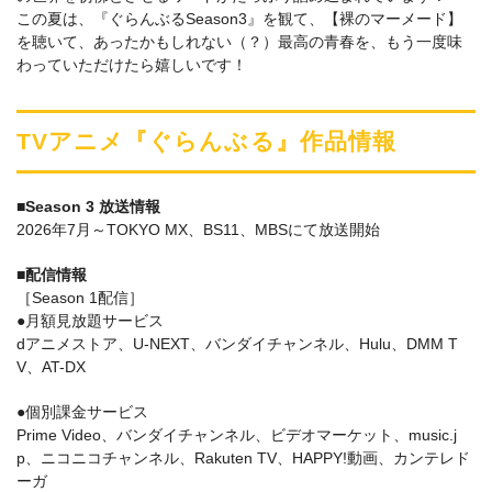
この夏は、『ぐらんぶるSeason3』を観て、【裸のマーメード】
を聴いて、あったかもしれない（？）最高の青春を、もう一度味
わっていただけたら嬉しいです！
TVアニメ『ぐらんぶる』作品情報
■Season 3 放送情報
2026年7月～TOKYO MX、BS11、MBSにて放送開始
■配信情報
［Season 1配信］
●月額見放題サービス
dアニメストア、U-NEXT、バンダイチャンネル、Hulu、DMM T
V、AT-DX
●個別課金サービス
Prime Video、バンダイチャンネル、ビデオマーケット、music.j
p、ニコニコチャンネル、Rakuten TV、HAPPY!動画、カンテレド
ーガ