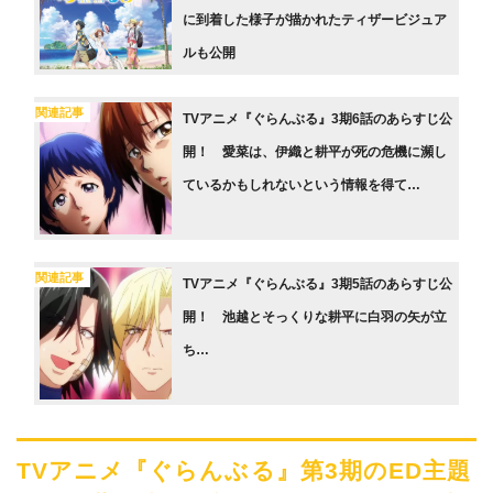
に到着した様子が描かれたティザービジュア
ルも公開
関連記事
TVアニメ『ぐらんぶる』3期6話のあらすじ公
開！ 愛菜は、伊織と耕平が死の危機に瀕し
ているかもしれないという情報を得て…
関連記事
TVアニメ『ぐらんぶる』3期5話のあらすじ公
開！ 池越とそっくりな耕平に白羽の矢が立
ち…
TVアニメ『ぐらんぶる』第3期のED主題