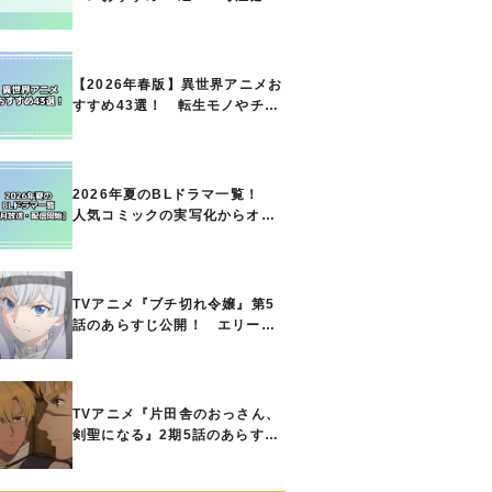
の名作をご紹介!! あなたのな
かのランキングは？
【2026年春版】異世界アニメお
すすめ43選！ 転生モノやチー
ト能力で無双する主人公最強な
どの人気作品、異世界ファンタ
ジーや隠れた名作までご紹介!!
2026年夏のBLドラマ一覧！
人気コミックの実写化からオリ
ジナル作品まで多彩なラインナ
ップに!!【7月放送・配信開始】
TVアニメ『ブチ切れ令嬢』第5
話のあらすじ公開！ エリーの
もとに、王国の属国サージャス
小王国が帝国に宣戦布告したと
急報が入る
TVアニメ『片田舎のおっさん、
剣聖になる』2期5話のあらすじ
公開！ ヘンブリッツは、ラン
ドリドに立ち合いを申し入れ…