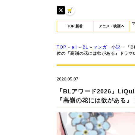
TOP 新着
アニメ・映画
TOP
»
all
»
BL
»
マンガ・小説
»
「B
位の『高嶺の花には欲がある』ドラマC
2026.05.07
「BLアワード2026」Li
『高嶺の花には欲がある』ド