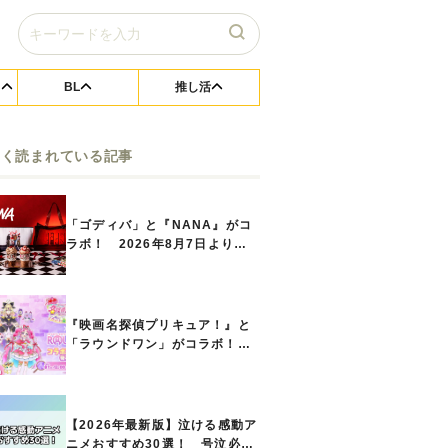
BL
推し活
よく読まれている記事
「ゴディバ」と『NANA』がコ
ラボ！ 2026年8月7日よりシ
ョコリキサー2種類、タンブラー
セットなど第1弾商品が発売へ
『映画名探偵プリキュア！』と
「ラウンドワン」がコラボ！
キュアアンサーたちのアクスタ
などコラボグッズが8月1日から
登場
【2026年最新版】泣ける感動ア
ニメおすすめ30選！ 号泣必須