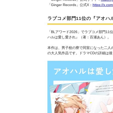
「Ginger Records」公式X：
https://x.c
ラブコメ部門11位の『アオハ
「BLアワード2026」でラブコメ部門11
ハルは愛し愛され』（著：百瀬あん）。
本作は、男子校の寮で同室になった二人
の大人気作品です。ドラマCDの詳細は