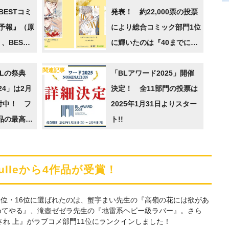
BESTコミ
発表！ 約22,000票の投票
予報』（原
により総合コミック部門1位
、BEST
に輝いたのは『40までにし
馬に
たい10のこと』
関連記事
Lの祭典
「BLアワード2025」開催
24」は2月
決定！ 全11部門の投票は
付中！ フ
2025年1月31日よりスター
品の最高峰
ト!!
Qulleから4作品が受賞！
・3位・16位に選ばれたのは、蟹宇まい先生の『高嶺の花には欲があ
めてやる』、滝壺ゼゼラ先生の『地雷系ヘビー級ラバー』。さら
れ 上』がラブコメ部門11位にランクインしました！