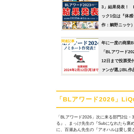
3」結果発表！ 
ック1位は『体感
作：鯛野ニッケ）
声優1位は斉藤壮
関連記事
年に一度の商業B
「BLアワード20
12日まで投票受
ァンが選ぶBL作
は…！？
「BLアワード2026」Li
「BLアワード2026」次に来る部門2位
る』、まっけ先生の『Subになれたら褒
に、百瀬あん先生の『アオハルは愛し愛さ