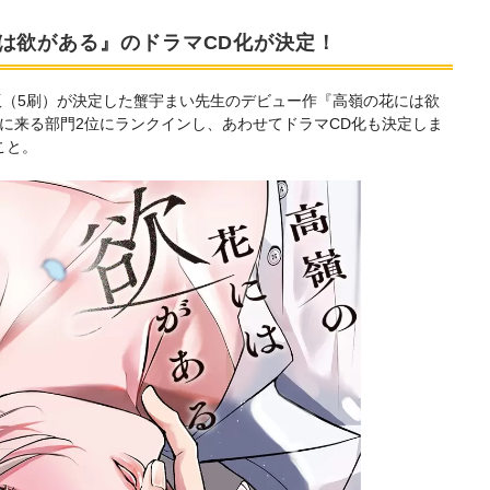
は欲がある』のドラマCD化が決定！
に重版（5刷）が決定した蟹宇まい先生のデビュー作『高嶺の花には欲
」次に来る部門2位にランクインし、あわせてドラマCD化も決定しま
こと。