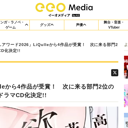
マンガ・ラノベ・
舞台・音楽・
グッズ
声優
ゲーム
VTuber
Lアワード2026」LiQulleから4作品が受賞！ 次に来る部門2
D化決定!!
Qulleから4作品が受賞！ 次に来る部門2位の
ラマCD化決定!!