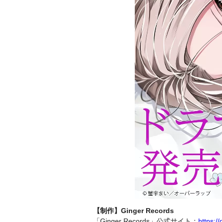
【制作】Ginger Records
「Ginger Records」公式サイト：
https://