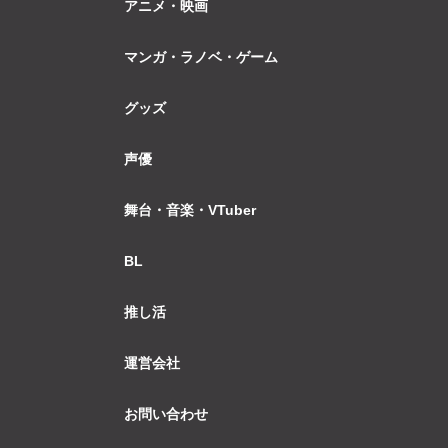
アニメ・映画
マンガ・ラノベ・ゲーム
グッズ
声優
舞台・音楽・VTuber
BL
推し活
運営会社
お問い合わせ