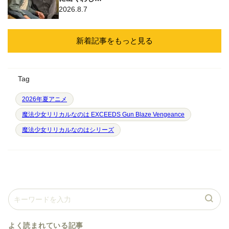
2026.8.7
新着記事をもっと見る
Tag
2026年夏アニメ
魔法少女リリカルなのは EXCEEDS Gun Blaze Vengeance
魔法少女リリカルなのはシリーズ
よく読まれている記事