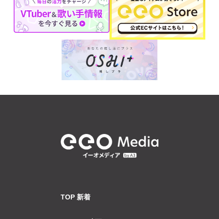
TOP 新着