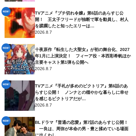
TVアニメ『ブチ切れ令嬢』第6話のあらすじ公
開！ 王太子フリードが独断で軍を動員し、村人
を蹂躙したと知ったエリーは…
2026.8.7
十夜原作『転生した大聖女』が初の舞台化、2027
年1月に上演決定！ フィーア役・本西彩希帆ほか
主要キャスト第1弾も公開へ
2026.8.7
TVアニメ『手札が多めのビクトリア』第6話のあ
らすじ公開！ ノンナとの穏やかな暮らしに幸せ
を感じるビクトリアだが…
2026.8.7
BLドラマ『普通の恋愛』第7話のあらすじ公開！
一良は、周弥が本命の男・豊と揉めている場面
に出くわし…