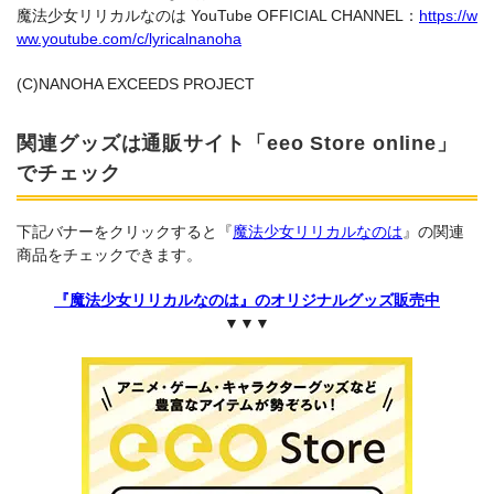
魔法少女リリカルなのは YouTube OFFICIAL CHANNEL：
https://w
ww.youtube.com/c/lyricalnanoha
(C)NANOHA EXCEEDS PROJECT
関連グッズは通販サイト「eeo Store online」
でチェック
下記バナーをクリックすると『
魔法少女リリカルなのは
』の関連
商品をチェックできます。
『魔法少女リリカルなのは』のオリジナルグッズ販売中
▼▼▼