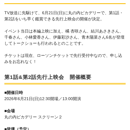
TV放送に先駆けて、6月21日(日)に丸の内ピカデリーで、第1話・
第2話をいち早く鑑賞できる先行上映会の開催が決定。
イベント当日は本編上映に加え、橘 杏咲さん、結川あさきさん、
千春さん、小林愛香さん、伊藤彩沙さん、青木陽菜さん6名が登壇
してトークショーも行われるとのことです。
チケットは現在、ローソンチケットで先行受付中なので、申し込
みをお忘れなく！
第1話&第2話先行上映会 開催概要
■開催日時
2026年6月21日(日)12:30開場／13:00開演
■会場
丸の内ピカデリー スクリーン２
■登壇（予定）