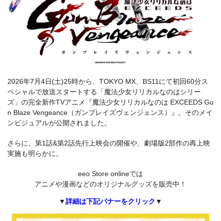
2026年7月4日(土)25時から、TOKYO MX、BS11にて初回60分ス
ペシャルで放送スタートする「魔法少女リリカルなのはシリー
ズ」の完全新作TVアニメ『魔法少女リリカルなのは EXCEEDS Gu
n Blaze Vengeance（ガンブレイズヴェンジェンス）』。そのメイ
ンビジュアルが公開されました。
さらに、第1話&第2話先行上映会の開催や、劇場版2部作の再上映
実施も明らかに。
eeo Store onlineでは
アニメや漫画などのオリジナルグッズを販売中！
▼
詳細は下記バナーをクリック
▼