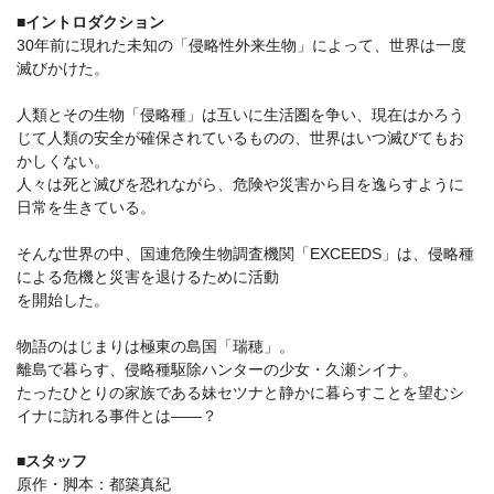
■イントロダクション
30年前に現れた未知の「侵略性外来生物」によって、世界は一度
滅びかけた。
人類とその生物「侵略種」は互いに生活圏を争い、現在はかろう
じて人類の安全が確保されているものの、世界はいつ滅びてもお
かしくない。
人々は死と滅びを恐れながら、危険や災害から目を逸らすように
日常を生きている。
そんな世界の中、国連危険生物調査機関「EXCEEDS」は、侵略種
による危機と災害を退けるために活動
を開始した。
物語のはじまりは極東の島国「瑞穂」。
離島で暮らす、侵略種駆除ハンターの少女・久瀬シイナ。
たったひとりの家族である妹セツナと静かに暮らすことを望むシ
イナに訪れる事件とは――？
■スタッフ
原作・脚本：都築真紀