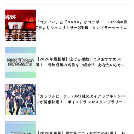
「ゴディバ」と『NANA』がコラボ！ 2026年8月
7日よりショコリキサー2種類、タンブラーセットな
ど第1弾商品が発売へ
【2026年最新版】泣ける感動アニメおすすめ30
選！ 号泣必須の名作をご紹介!! あなたのなかの
ランキングは？
「カラフルピーチ」×JR3社のタイアップキャンペー
ンが開催決定！ ボイスドラマやスタンプラリー、
オリジナルグッズの販売も
【2026年春版】異世界アニメおすすめ43選！ 転