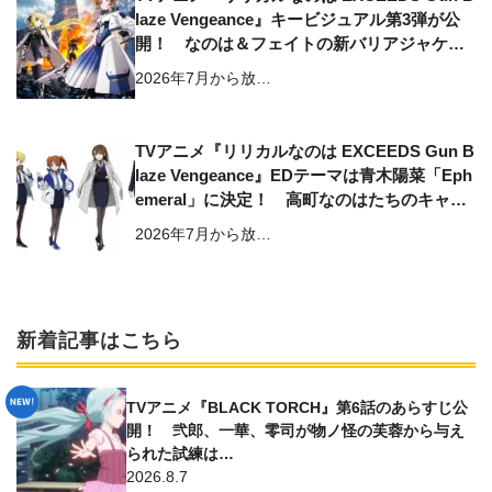
laze Vengeance』キービジュアル第3弾が公
開！ なのは＆フェイトの新バリアジャケッ
トが解禁
2026年7月から放…
TVアニメ『リリカルなのは EXCEEDS Gun B
laze Vengeance』EDテーマは青木陽菜「Eph
emeral」に決定！ 高町なのはたちのキャラ
クター情報も公開
2026年7月から放…
新着記事はこちら
TVアニメ『BLACK TORCH』第6話のあらすじ公
開！ 弐郎、一華、零司が物ノ怪の芙蓉から与え
られた試練は…
2026.8.7