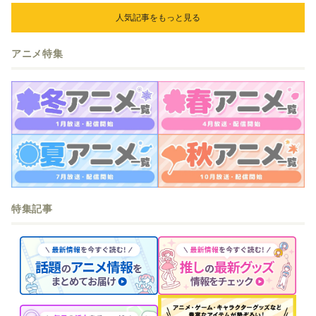
人気記事をもっと見る
アニメ特集
特集記事