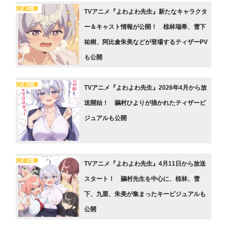
関連記事
TVアニメ『よわよわ先生』新たなキャラクタ
ー＆キャスト情報が公開！ 椋林瑞希、雪下
祐樹、阿比倉朱美などが登場するティザーPV
も公開
関連記事
TVアニメ『よわよわ先生』2026年4月から放
送開始！ 鶸村ひよりが描かれたティザービ
ジュアルも公開
関連記事
TVアニメ『よわよわ先生』4月11日から放送
スタート！ 鶸村先生を中心に、椋林、雪
下、九栗、朱美が集まったキービジュアルも
公開