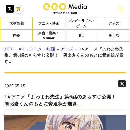
マンガ・ラノベ・
TOP 新着
アニメ・映画
グッズ
ゲーム
舞台・音楽・
声優
BL
推し活
VTuber
TOP
»
all
»
アニメ・映画
»
アニメ
»
TVアニメ『よわよわ先
生』第6話のあらすじ公開！ 阿比倉くんのもとに脅迫状が届
き…
2026.05.15
TVアニメ『よわよわ先生』第6話のあらすじ公開！
阿比倉くんのもとに脅迫状が届き…