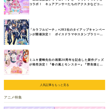
コラボ！ キュアアンサーたちのアクスタなどコラ
ボグッズが8月1日から登場
「カラフルピーチ」×JR3社のタイアップキャンペー
ンが開催決定！ ボイスドラマやスタンプラリー、
オリジナルグッズの販売も
ミユキ蜜蜂先生の画業20周年を記念した新作グッズ
が発売決定！『春の嵐とモンスター』『野良猫と
狼』『営業ですから』『なまいきざかり。』から、
ときめくアイテムが登場♪
人気記事をもっと見る
アニメ特集