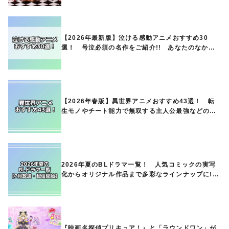
【2026年最新版】泣ける感動アニメおすすめ30
選！ 号泣必須の名作をご紹介!! あなたのなかの
ランキングは？
【2026年春版】異世界アニメおすすめ43選！ 転
生モノやチート能力で無双する主人公最強などの人
気作品、異世界ファンタジーや隠れた名作までご紹
介!!
2026年夏のBLドラマ一覧！ 人気コミックの実写
化からオリジナル作品まで多彩なラインナップに!!
【7月放送・配信開始】
『映画名探偵プリキュア！』と「ラウンドワン」が