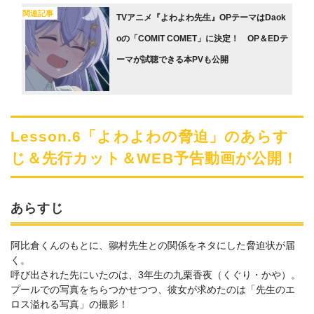
関連記事
TVアニメ『よわよわ先生』OPテーマはDaok
oの「COMIT COMET」に決定！ OP＆EDテ
ーマが試聴できる本PVも公開
Lesson.6「よわよわの脅迫」のあらす
じ＆先行カット＆WEB予告動画が公開！
あらすじ
阿比倉くんのもとに、鶸村先生との関係をネタにした脅迫状が届
く。
呼び出された先にいたのは、3年生の九栗香夜（くぐり・かや）。
プールでの写真をちらつかせつつ、彼女が求めたのは「先生のエ
ロス溢れる写真」の撮影！