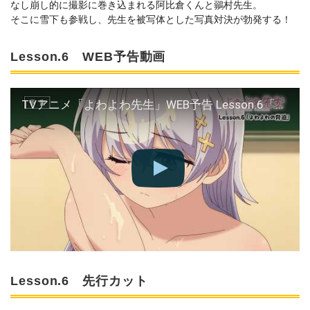
なし崩し的に撮影に巻き込まれる阿比倉くんと鶸村先生。
そこに雪下も参戦し、先生を被写体とした写真対決が勃発する！
Lesson.6 WEB予告動画
TVアニメ「よわよわ先生」WEB予告 Lesson.6「よわよわの脅迫」 ｜ 好評放送中！
Lesson.6 先行カット