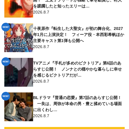
を蹂躙したと知ったエリーは…
2026.8.7
十夜原作『転生した大聖女』が初の舞台化、2027
年1月に上演決定！ フィーア役・本西彩希帆ほか
主要キャスト第1弾も公開へ
2026.8.7
TVアニメ『手札が多めのビクトリア』第6話のあ
らすじ公開！ ノンナとの穏やかな暮らしに幸せ
を感じるビクトリアだが…
2026.8.7
BLドラマ『普通の恋愛』第7話のあらすじ公開！
一良は、周弥が本命の男・豊と揉めている場面
に出くわし…
2026.8.7