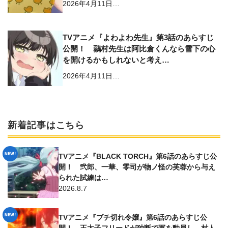
2026年4月11日…
TVアニメ『よわよわ先生』第3話のあらすじ
公開！ 鶸村先生は阿比倉くんなら雪下の心
を開けるかもしれないと考え…
2026年4月11日…
新着記事はこちら
TVアニメ『BLACK TORCH』第6話のあらすじ公
開！ 弐郎、一華、零司が物ノ怪の芙蓉から与え
られた試練は…
2026.8.7
TVアニメ『ブチ切れ令嬢』第6話のあらすじ公
開！ 王太子フリードが独断で軍を動員し、村人